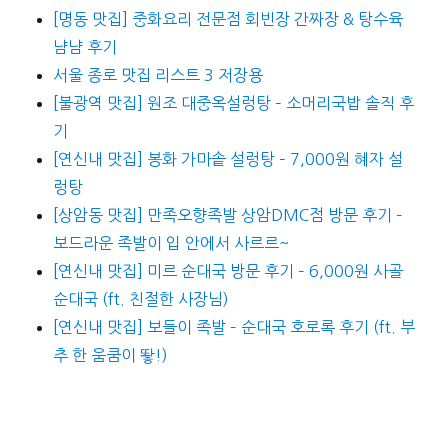
[명동 맛집] 중화요리 전문점 회빈장 간짜장 & 탕수육
냠냠 후기
서울 종로 맛집 리스트 3 저장용
[불광역 맛집] 원조 대중옥설렁탕 – 소머리국밥 솔직 후
기
[연신내 맛집] 봉화 가마솥 설렁탕 – 7,000원 혜자 설
렁탕
[상암동 맛집] 만족오향족발 상암DMC점 방문 후기 –
보드라운 족발이 입 안에서 사르르~
[연신내 맛집] 미르 순대국 방문 후기 – 6,000원 사골
순대국 (ft. 친절한 사장님)
[연신내 맛집] 보들이 족발 – 순대국 호로록 후기 (ft. 부
추 한 움쿰이 뙇!)