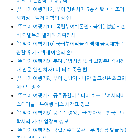
미널 → 논산역 → 광주역
[뚜벅이 여행기12] 부여 정림사지 5층 석탑 + 석조여
래좌상 – 백제 미학의 정수!
[뚜벅이 여행기11] 국립부여박물관 – 북위(北魏) – 선
비 탁발부의 발자취 기획전시
[뚜벅이 여행기10] 국립부여박물관 백제 금동대향로
관람 후기 – 백제 예술의 혼!
[뚜벅이 여행기9] 부여 중앙시장 맛집 고향촌! 김치찌
개 전문 완전 혜자! 배 터져 죽을 뻔!
[뚜벅이 여행기8] 부여 궁남지 – 나만 알고싶은 최고의
데이트 장소
[뚜벅이 여행기7] 공주종합버스터미널 → 부여시외버
스터미널 – 부여행 버스 시간표 정보
[뚜벅이 여행기6] 공주 무령왕릉을 찾아서 – 한국 고고
학사의 기적! 입장료 정보
[뚜벅이 여행기5] 국립공주박물관 – 무령왕릉 발굴 50