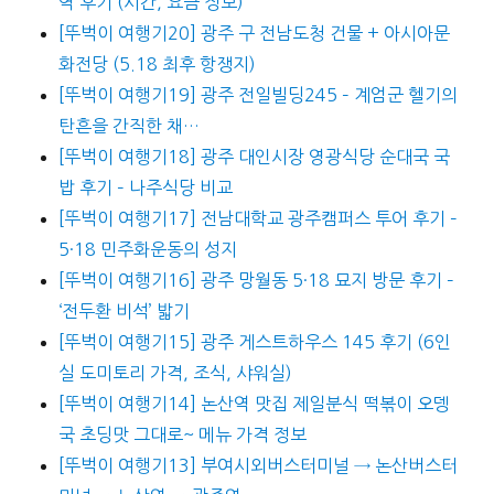
역 후기 (시간, 요금 정보)
[뚜벅이 여행기20] 광주 구 전남도청 건물 + 아시아문
화전당 (5.18 최후 항쟁지)
[뚜벅이 여행기19] 광주 전일빌딩245 – 계엄군 헬기의
탄흔을 간직한 채…
[뚜벅이 여행기18] 광주 대인시장 영광식당 순대국 국
밥 후기 – 나주식당 비교
[뚜벅이 여행기17] 전남대학교 광주캠퍼스 투어 후기 –
5·18 민주화운동의 성지
[뚜벅이 여행기16] 광주 망월동 5·18 묘지 방문 후기 –
‘전두환 비석’ 밟기
[뚜벅이 여행기15] 광주 게스트하우스 145 후기 (6인
실 도미토리 가격, 조식, 샤워실)
[뚜벅이 여행기14] 논산역 맛집 제일분식 떡볶이 오뎅
국 초딩맛 그대로~ 메뉴 가격 정보
[뚜벅이 여행기13] 부여시외버스터미널 → 논산버스터