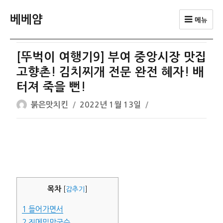
베베얌
메뉴
[뚜벅이 여행기9] 부여 중앙시장 맛집
고향촌! 김치찌개 전문 완전 혜자! 배
터져 죽을 뻔!
글
작
붉은맛치킨
2022년 1월 13일
쓴
성
이
일
자
목차
[
감추기
]
1
들어가면서
2
진메밀막국수