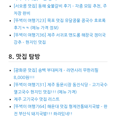
[서오릉 맛집] 동해 숯불갈비 후기 – 각종 모임 추천, 주
차장 완비
[뚜벅이 여행기23] 목포 맛집 유달콩물 콩국수 호로록
후기ㅋㅋ (메뉴 가격 정보)
[뚜벅이 여행기36] 제주 서귀포 맨도롱 해장국 겡이국
강추 – 현지인 맛집
맛집 탐방
[광화문 맛집] 송백 부대찌개 – 라면사리 무한리필
8,000원!!!
[뚜벅이 여행기31] 제주 동문시장 동진식당 – 고기국수
멸고국수 현지인 맛집!!! (메뉴 가격)
제주 고기국수 맛집 리스트
[뚜벅이 여행기64] 해운대 맛집 형제전통돼지국밥 – 완
전 부산식 돼지국밥!!! 쏴라있네!!