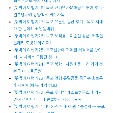
침 – 썩어도 준치? 메뉴 가격
[뚜벅이 여행기28] 목포 근대역사문화공간 투어 후기 –
일본영사관 동양척식 적산가옥
[뚜벅이 여행기27] 목포 유달산 등산 후기 – 목포 시내
가 한 눈에!! + 일등바위
[뚜벅이 여행기26] 목포 노적봉 – 이순신 장군, 왜적을
놀래켜 도망가게 하다!!
[뚜벅이 여행기25] 목포신항에 거치된 세월호를 찾아
서 (시내버스 교통편 정보)
[뚜벅이 여행기24] 목포 북항 – 세월호를 보러 가기 전
관문 (+노을공원)
[뚜벅이 여행기23] 목포 맛집 유달콩물 콩국수 호로록
후기ㅋㅋ (메뉴 가격 정보)
[뚜벅이 여행기22] 목포 수다방 게스트하우스 후기 –
완전 추천!! 너무나 친절하신 사장님ㅋㅋ
[뚜벅이 여행기21] KTX-산천 407 광주송정역 → 목포