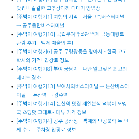
맛집!! 칼칼한 고추장아찌 다대기 양념장
[뚜벅이 여행기1] 여행의 시작 – 서울고속버스터미널
→ 공주종합버스터미널
[뚜벅이 여행기10] 국립부여박물관 백제 금동대향로
관람 후기 – 백제 예술의 혼!
[뚜벅이 여행기6] 공주 무령왕릉을 찾아서 – 한국 고고
학사의 기적! 입장료 정보
[뚜벅이 여행기8] 부여 궁남지 – 나만 알고싶은 최고의
데이트 장소
[뚜벅이 여행기13] 부여시외버스터미널 → 논산버스터
미널 → 논산역 → 광주역
[뚜벅이 여행기14] 논산역 맛집 제일분식 떡볶이 오뎅
국 초딩맛 그대로~ 메뉴 가격 정보
[뚜벅이 여행기4] 공주 공산성 – 백제의 난공불락 두 번
째 수도 – 주차장 입장료 정보