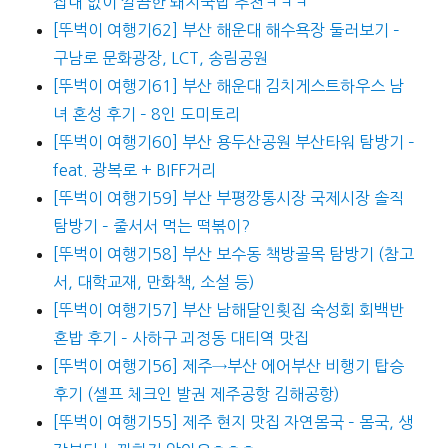
잡내 없이 깔끔한 돼지국밥 추천ㅋㅋㅋ
[뚜벅이 여행기62] 부산 해운대 해수욕장 둘러보기 –
구남로 문화광장, LCT, 송림공원
[뚜벅이 여행기61] 부산 해운대 김치게스트하우스 남
녀 혼성 후기 – 8인 도미토리
[뚜벅이 여행기60] 부산 용두산공원 부산타워 탐방기 –
feat. 광복로 + BIFF거리
[뚜벅이 여행기59] 부산 부평깡통시장 국제시장 솔직
탐방기 – 줄서서 먹는 떡볶이?
[뚜벅이 여행기58] 부산 보수동 책방골목 탐방기 (참고
서, 대학교재, 만화책, 소설 등)
[뚜벅이 여행기57] 부산 남해달인횟집 숙성회 회백반
혼밥 후기 – 사하구 괴정동 대티역 맛집
[뚜벅이 여행기56] 제주→부산 에어부산 비행기 탑승
후기 (셀프 체크인 발권 제주공항 김해공항)
[뚜벅이 여행기55] 제주 현지 맛집 자연몸국 – 몸국, 생