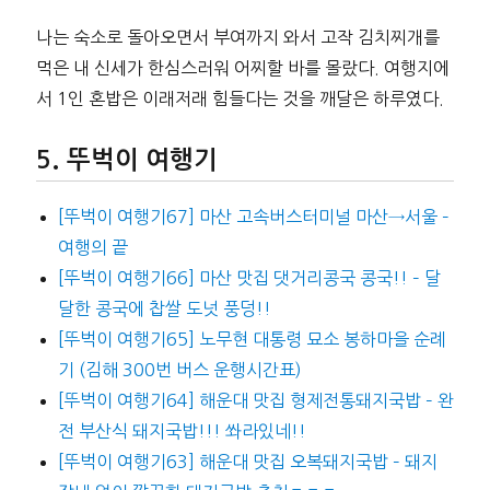
나는 숙소로 돌아오면서 부여까지 와서 고작 김치찌개를
먹은 내 신세가 한심스러워 어찌할 바를 몰랐다. 여행지에
서 1인 혼밥은 이래저래 힘들다는 것을 깨달은 하루였다.
뚜벅이 여행기
[뚜벅이 여행기67] 마산 고속버스터미널 마산→서울 –
여행의 끝
[뚜벅이 여행기66] 마산 맛집 댓거리콩국 콩국!! – 달
달한 콩국에 찹쌀 도넛 풍덩!!
[뚜벅이 여행기65] 노무현 대통령 묘소 봉하마을 순례
기 (김해 300번 버스 운행시간표)
[뚜벅이 여행기64] 해운대 맛집 형제전통돼지국밥 – 완
전 부산식 돼지국밥!!! 쏴라있네!!
[뚜벅이 여행기63] 해운대 맛집 오복돼지국밥 – 돼지