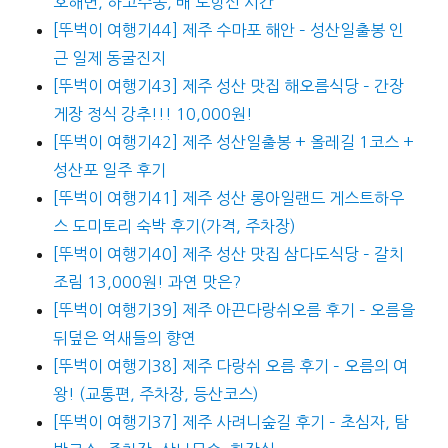
호해변, 하고수동, 배 도항선 시간
[뚜벅이 여행기44] 제주 수마포 해안 – 성산일출봉 인
근 일제 동굴진지
[뚜벅이 여행기43] 제주 성산 맛집 해오름식당 – 간장
게장 정식 강추!!! 10,000원!
[뚜벅이 여행기42] 제주 성산일출봉 + 올레길 1코스 +
성산포 일주 후기
[뚜벅이 여행기41] 제주 성산 롱아일랜드 게스트하우
스 도미토리 숙박 후기(가격, 주차장)
[뚜벅이 여행기40] 제주 성산 맛집 삼다도식당 – 갈치
조림 13,000원! 과연 맛은?
[뚜벅이 여행기39] 제주 아끈다랑쉬오름 후기 – 오름을
뒤덮은 억새들의 향연
[뚜벅이 여행기38] 제주 다랑쉬 오름 후기 – 오름의 여
왕! (교통편, 주차장, 등산코스)
[뚜벅이 여행기37] 제주 사려니숲길 후기 – 초심자, 탐