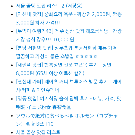
서울 곰탕 맛집 리스트 2 (저장용)
[연신내 맛집] 중화요리 옥문 – 짜장면 2,000원, 짬뽕
3,000원 혜자 가격!!!
[뚜벅이 여행기43] 제주 성산 맛집 해오름식당 – 간장
게장 정식 강추!!! 10,000원!
[분당 서현역 맛집] 상무초밥 분당서현점 메뉴 가격 –
깔끔하고 가성비 좋은 초밥집 ㅎㅎㅎㅎㅎ
[새절역 맛집] 함흥냉면 전문 효면옥 후기 – 냉면
8,000원 (65세 이상 어르신 할인)
[연신내 카페] 제이츠 커피 브루어스 방문 후기 – 게이
샤 커피 & 아인슈페너
[명동 맛집] 예지식당 솔직 담백 후기 – 메뉴, 가격, 맛
明洞 イェジ粉食 睿智食堂
ソウルで絶対に食べるべき ホルモン（コプチャ
ン）名店 BEST10
서울 곱창 맛집 리스트