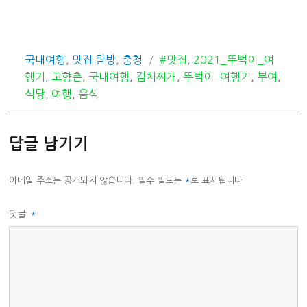
카
태
국내여행
,
맛집 탐방
,
충청
#맛집
,
2021_뚜벅이_여
테
그
행기
,
고향촌
,
국내여행
,
김치찌개
,
뚜벅이_여행기
,
부여
,
고
식당
,
여행
,
음식
리
답글 남기기
이메일 주소는 공개되지 않습니다.
필수 필드는
*
로 표시됩니다
댓글
*