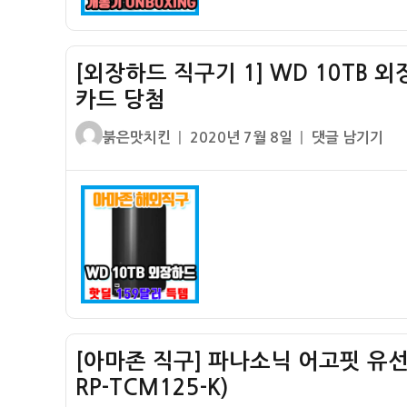
2]
정
WD
및
10TB
후
[외장하드 직구기 1] WD 10TB 
Elements
기
개
카드 당첨
봉
글
작
[외
붉은맛치킨
2020년 7월 8일
댓글 남기기
기
쓴
성
장
(돼
이
일
하
지
자
드
코,
직
전
구
송
기
속
1]
도,
WD
실
10TB
제
[아마존 직구] 파나소닉 어고핏 유선 이어폰
외
용
장
RP-TCM125-K)
량)
하