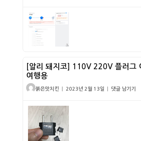
쓴
성
리
이
일
배
자
송
조
회]
N
으
로
시
[알리 돼지코] 110V 220V 플러
작
여행용
하
글
작
[알
는
붉은맛치킨
2023년 2월 13일
댓글 남기기
쓴
성
리
운
이
일
돼
송
자
지
장
코]
번
110V
호
220V
배