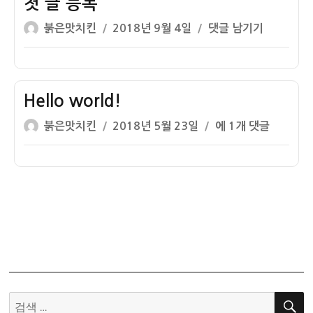
첫 글 등록
간
글
작
첫
붉은맛치킨
2018년 9월 4일
댓글 남기기
(망
쓴
성
글
종
이
일
등
절
자
록
입
Hello world!
시
간)
글
작
Hello
붉은맛치킨
2018년 5월 23일
에 1개 댓글
쓴
성
world!
이
일
자
검