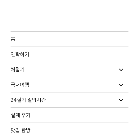
홈
연락하기
하
체험기
위
메
뉴
하
국내여행
확
위
장
메
뉴
하
24절기 절입시간
확
위
장
메
뉴
실제 후기
확
장
맛집 탐방