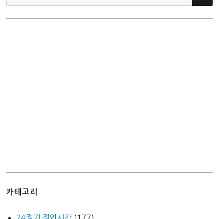
색:
카테고리
24절기 절입시간
(177)