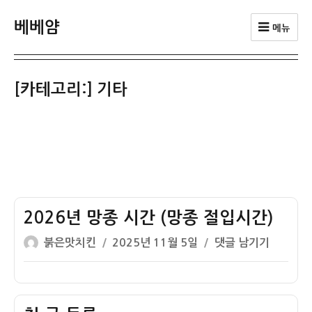
베베얌
메뉴
[카테고리:]
기타
2026년 망종 시간 (망종 절입시간)
글
작
2026
붉은맛치킨
2025년 11월 5일
댓글 남기기
쓴
성
년
이
일
망
자
종
시