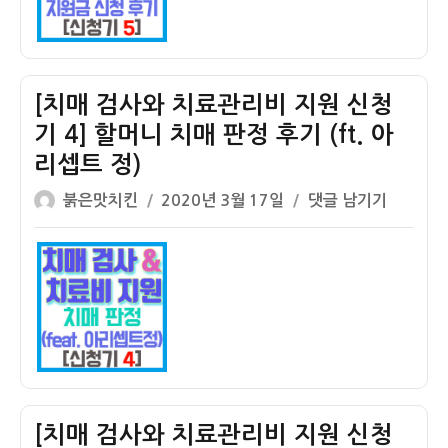
부
료
작
관
용
리
후
비
[치매 검사와 치료관리비 지원 신청
기
지
기 4] 할머니 치매 판정 후기 (ft. 아
(ft.
원
리셉트 정)
아
신
리
청
글
작
[치
붉은맛치킨
2020년 3월 17일
댓글 남기기
셉
기
쓴
성
매
트
5]
이
일
검
정,
치
자
사
에
매
와
빅
치
치
사
료
료
정)
관
관
리
리
비
비
[치매 검사와 치료관리비 지원 신청
지