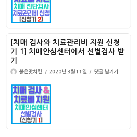
셉
치
와
트
매
치
정)
감
료
별
관
검
리
사
비
[치매 검사와 치료관리비 지원 신청
후
지
기 1] 치매안심센터에서 선별검사 받
기
원
기
신
청
글
작
[치
붉은맛치킨
2020년 3월 11일
댓글 남기기
기
쓴
성
매
2]
이
일
검
치
자
사
매
와
진
치
단
료
검
관
사
리