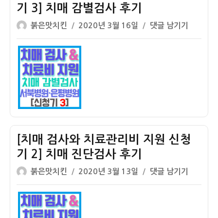
지
기 3] 치매 감별검사 후기
원
원
신
글
작
신
[치
붉은맛치킨
2020년 3월 16일
댓글 남기기
청
쓴
성
청
매
후
이
일
기
검
기
자
4]
사
할
와
머
치
니
료
치
관
매
리
판
비
[치매 검사와 치료관리비 지원 신청
정
지
기 2] 치매 진단검사 후기
후
원
글
작
기
신
[치
붉은맛치킨
2020년 3월 13일
댓글 남기기
쓴
성
(ft.
청
매
이
일
아
기
검
자
리
3]
사