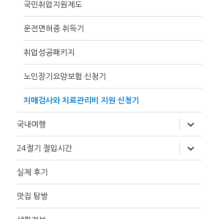
뉴
국민취업지원제도
확
장
운전면허증 취득기
취업성공패키지
노인장기요양보험 신청기
치매검사와 치료관리비 지원 신청기
하
국내여행
위
메
뉴
하
24절기 절입시간
확
위
장
메
뉴
실제 후기
확
장
맛집 탐방