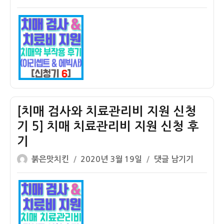
쓴
성
매
이
일
검
자
사
와
치
료
관
리
비
[치매 검사와 치료관리비 지원 신청
지
기 5] 치매 치료관리비 지원 신청 후
원
기
신
청
글
작
[치
붉은맛치킨
2020년 3월 19일
댓글 남기기
기
쓴
성
매
6]
이
일
검
치
자
사
매
와
약
치