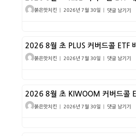
커
글
작
2026
붉은맛치킨
2026년 7월 30일
댓글 남기기
버
쓴
성
8
드
이
일
월
콜
자
초
ETF
RISE
배
2026 8월 초 PLUS 커버드콜 ET
커
당
버
글
작
2026
붉은맛치킨
2026년 7월 30일
댓글 남기기
금
드
쓴
성
8
배
콜
이
일
월
당
ETF
자
초
률
배
PLUS
당
2026 8월 초 KIWOOM 커버드콜 
커
금
버
글
작
2026
붉은맛치킨
2026년 7월 30일
댓글 남기기
배
드
쓴
성
8
당
콜
이
일
월
률
ETF
자
초
배
KIWOOM