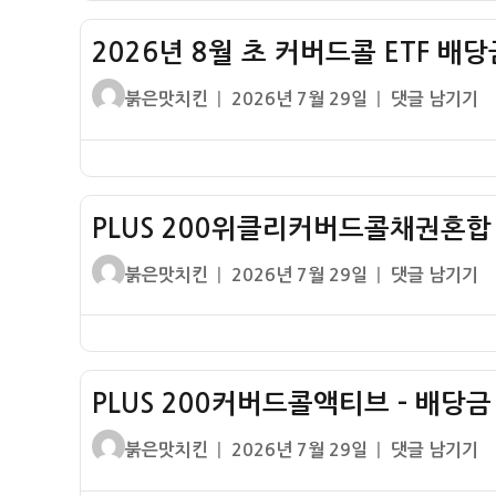
배
KODEX
당
2026년 8월 초 커버드콜 ETF 배
커
금
버
글
작
2026
붉은맛치킨
2026년 7월 29일
댓글 남기기
배
드
쓴
성
년
당
콜
이
일
8
률
ETF
자
월
배
초
당
PLUS 200위클리커버드콜채권혼합 
커
금
버
글
작
PLUS
붉은맛치킨
2026년 7월 29일
댓글 남기기
배
드
쓴
성
200
당
콜
이
일
위
률
ETF
자
클
배
리
당
PLUS 200커버드콜액티브 – 배당
커
금
버
글
작
PLUS
붉은맛치킨
2026년 7월 29일
댓글 남기기
배
드
쓴
성
200
당
콜