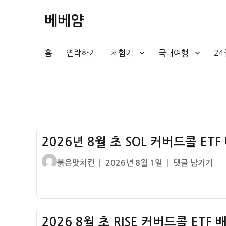
베베얌
홈
연락하기
체험기
국내여행
2
2026년 8월 초 SOL 커버드콜 ET
글
작
2026
붉은맛치킨
2026년 8월 1일
댓글 남기기
쓴
성
년
이
일
8
자
월
초
2026 8월 초 RISE 커버드콜 ETF
SOL