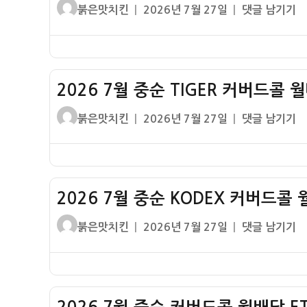
글
작
2026
붉은맛치킨
2026년 7월 27일
댓글 남기기
당
커
쓴
성
7
률
버
이
일
월
드
자
중
콜
순
ETF
2026 7월 중순 TIGER 커버드콜 
ACE
배
커
글
작
2026
붉은맛치킨
2026년 7월 27일
댓글 남기기
당
버
쓴
성
7
률
드
이
일
월
콜
자
중
월
순
배
2026 7월 중순 KODEX 커버드콜 
TIGER
당
커
글
작
2026
붉은맛치킨
2026년 7월 27일
댓글 남기기
ETF
버
쓴
성
7
배
드
이
일
월
당
콜
자
중
률
월
순
배