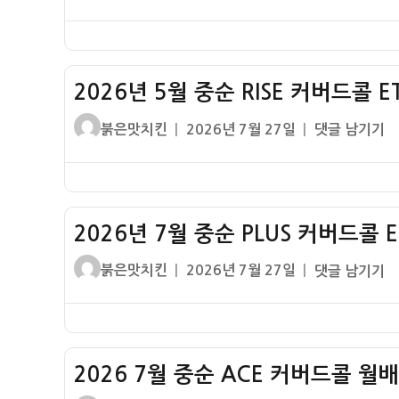
쓴
성
200
당
드
이
일
커
금
콜
자
버
배
액
드
당
티
2026년 5월 중순 RISE 커버드콜 E
콜
률
브
액
내
글
작
2026
붉은맛치킨
2026년 7월 27일
댓글 남기기
–
티
역
쓴
성
년
배
브
이
일
5
당
–
자
월
금
배
중
배
당
2026년 7월 중순 PLUS 커버드콜 
순
당
금
RISE
률
글
작
2026
붉은맛치킨
2026년 7월 27일
댓글 남기기
배
커
내
쓴
성
년
당
버
역
이
일
7
률
드
자
월
콜
중
ETF
2026 7월 중순 ACE 커버드콜 월배
순
배
PLUS