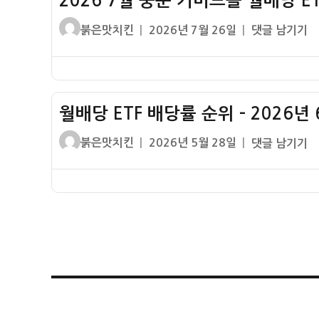
2026 7월 중순 커버드콜 월배당 E
KODEX
당
커
글
작
2026
붉은맛치킨
2026년 7월 26일
댓글 남기기
ETF
버
쓴
성
7
배
드
이
일
월
당
콜
자
중
률
월
순
배
월배당 ETF 배당률 순위 – 2026년
커
당
버
글
작
월
붉은맛치킨
2026년 5월 28일
댓글 남기기
ETF
드
쓴
성
배
배
콜
이
일
당
당
월
자
ETF
률
배
배
당
당
ETF
률
배
순
당
위
글
률
–
2026