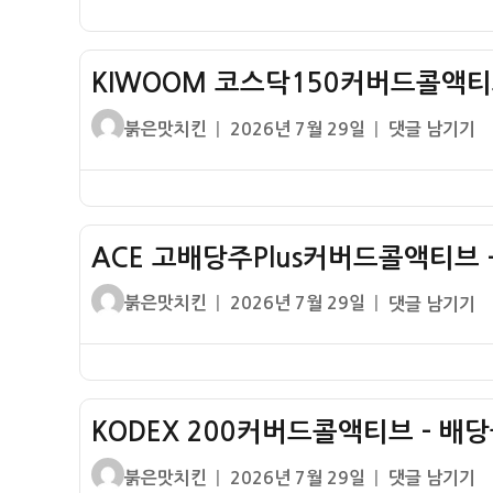
이
일
커
률
채
자
버
권
드
혼
KIWOOM 코스닥150커버드콜액티
콜
합
액
글
작
KIWOOM
붉은맛치킨
2026년 7월 29일
댓글 남기기
–
티
쓴
성
코
배
브
이
일
스
당
–
자
닥
금
배
150
배
당
ACE 고배당주Plus커버드콜액티브 
커
당
금
버
률
글
작
ACE
붉은맛치킨
2026년 7월 29일
댓글 남기기
배
드
내
쓴
성
고
당
콜
역
이
일
배
률
액
자
당
내
티
주
역
브
KODEX 200커버드콜액티브 – 배
Plus
–
커
글
작
KODEX
붉은맛치킨
2026년 7월 29일
댓글 남기기
배
버