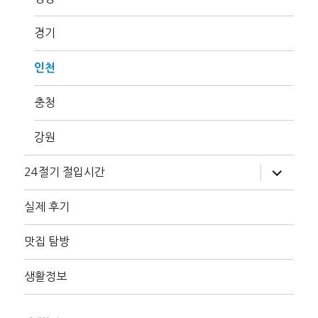
경기
인천
충청
강원
하
24절기 절입시간
위
메
뉴
실제 후기
확
장
맛집 탐방
생활정보