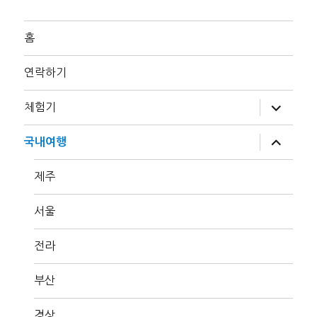
홈
연락하기
하
체험기
위
메
뉴
하
국내여행
확
위
장
메
뉴
제주
확
장
서울
전라
부산
경상