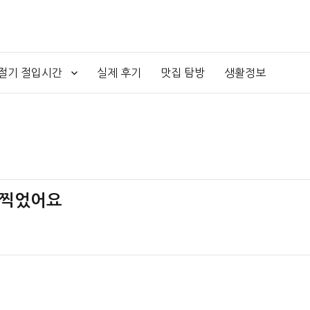
4절기 절입시간
실제 후기
맛집 탐방
생활정보
 찍었어요