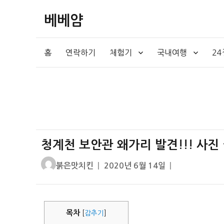
베베얌
홈
연락하기
체험기
국내여행
2
청계천 보안관 왜가리 발견!!! 사진
글
작
붉은맛치킨
2020년 6월 14일
쓴
성
이
일
자
목차
[
감추기
]