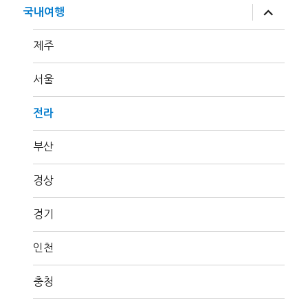
뉴
하
국내여행
확
위
장
메
뉴
제주
확
장
서울
전라
부산
경상
경기
인천
충청