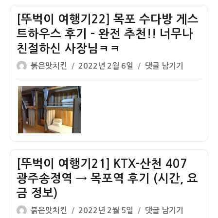
포
전
맛
관
[뚜벅이 여행기22] 목포 수다방 게스
집
문
트하우스 후기 – 완전 추천!! 너무나
유
(+노
친절하신 사장님ㅋㅋ
달
을
콩
공
글
작
[뚜
붉은맛치킨
2022년 2월 6일
댓글 남기기
물
원)
쓴
성
벅
콩
이
일
이
국
자
여
수
행
호
기
로
22]
록
목
후
[뚜벅이 여행기21] KTX-산천 407
포
기
수
광주송정역 → 목포역 후기 (시간, 요
ㅋ
다
금 정보)
ㅋ
방
(메
글
작
[뚜
붉은맛치킨
2022년 2월 5일
댓글 남기기
게