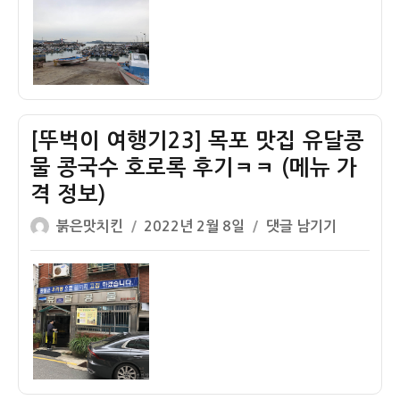
이
일
이
치
망
자
여
된
가
행
세
게
기
월
하
24]
호
다!!
목
를
[뚜벅이 여행기23] 목포 맛집 유달콩
포
찾
북
물 콩국수 호로록 후기ㅋㅋ (메뉴 가
아
항
서
격 정보)
–
(시
글
작
[뚜
붉은맛치킨
2022년 2월 8일
댓글 남기기
세
내
쓴
성
벅
월
버
이
일
이
호
스
자
여
를
교
행
보
통
기
러
편
23]
가
정
목
기
보)