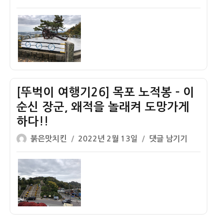
준
쓴
성
벅
문
치?
이
일
이
화
메
자
여
공
뉴
행
간
가
기
투
격
27]
어
목
후
[뚜벅이 여행기26] 목포 노적봉 – 이
포
기
유
–
순신 장군, 왜적을 놀래켜 도망가게
달
일
하다!!
산
본
글
작
[뚜
붉은맛치킨
2022년 2월 13일
댓글 남기기
등
영
쓴
성
벅
산
사
이
일
이
후
관
자
여
기
동
행
–
양
기
목
척
26]
포
식