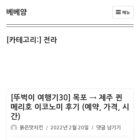
베베얌
메뉴
[카테고리:]
전라
[뚜벅이 여행기30] 목포 → 제주 퀸
메리호 이코노미 후기 (예약, 가격, 시
간)
글
작
[뚜
붉은맛치킨
2022년 2월 20일
댓글 남기기
쓴
성
벅