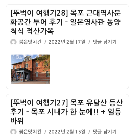
포
후
맛
기
[뚜벅이 여행기28] 목포 근대역사문
집!
(예
화공간 투어 후기 – 일본영사관 동양
선
약,
척식 적산가옥
경
가
준
격,
글
작
[뚜
붉은맛치킨
2022년 2월 17일
댓글 남기기
치
시
쓴
성
벅
회
간)
이
일
이
집
자
여
준
행
치
기
회
28]
무
목
침
[뚜벅이 여행기27] 목포 유달산 등산
포
–
근
후기 – 목포 시내가 한 눈에!! + 일등
썩
대
바위
어
역
도
글
작
[뚜
붉은맛치킨
2022년 2월 15일
댓글 남기기
사