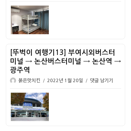
쓴
성
벅
묘
화
이
일
이
지
운
자
여
방
동
행
문
의
기
후
성
15]
기
지
광
–
[뚜벅이 여행기13] 부여시외버스터
주
‘전
게
두
미널 → 논산버스터미널 → 논산역 →
스
환
광주역
트
비
글
작
[뚜
붉은맛치킨
2022년 1월 20일
댓글 남기기
하
석’
쓴
성
벅
우
밟
이
일
이
스
기
자
여
145
행
후
기
기
13]
(6