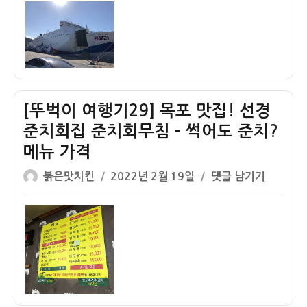
이
일
이
자
여
행
기
30]
목
[뚜벅이 여행기29] 목포 맛집! 선경
포
→
준치회집 준치회무침 – 썩어도 준치?
제
메뉴 가격
주
글
작
[뚜
붉은맛치킨
2022년 2월 19일
댓글 남기기
퀸
쓴
성
벅
메
이
일
이
리
자
여
호
행
이
기
코
29]
노
목
미