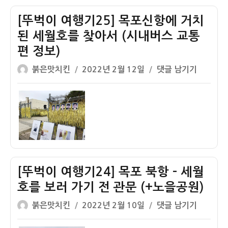
목
시
적
[뚜벅이 여행기25] 목포신항에 거치
포
내
산
노
가
된 세월호를 찾아서 (시내버스 교통
가
적
한
옥
편 정보)
봉
눈
글
작
[뚜
붉은맛치킨
2022년 2월 12일
댓글 남기기
–
에!!
쓴
성
벅
이
+
이
일
이
순
일
자
여
신
등
행
장
바
기
군,
위
25]
왜
목
적
[뚜벅이 여행기24] 목포 북항 – 세월
포
을
신
놀
호를 보러 가기 전 관문 (+노을공원)
항
래
글
작
[뚜
붉은맛치킨
2022년 2월 10일
댓글 남기기
에
켜
쓴
성
벅
거
도