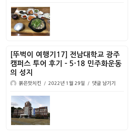
쓴
성
벅
245
최
이
일
이
–
후
자
여
계
항
행
엄
쟁
기
군
지)
18]
헬
광
기
[뚜벅이 여행기17] 전남대학교 광주
주
의
대
탄
캠퍼스 투어 후기 – 5·18 민주화운동
인
흔
의 성지
시
을
글
작
[뚜
붉은맛치킨
2022년 1월 29일
댓글 남기기
장
간
쓴
성
벅
영
직
이
일
이
광
한
자
여
식
채…
행
당
기
순
17]
대