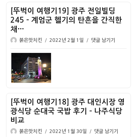
광
역
신
[뚜벅이 여행기19] 광주 전일빌딩
주
후
사
구
기
245 – 계엄군 헬기의 탄흔을 간직한
장
전
(시
님
채…
남
간,
ㅋ
글
작
[뚜
붉은맛치킨
2022년 2월 1일
댓글 남기기
도
요
ㅋ
쓴
성
벅
청
금
이
일
이
건
정
자
여
물
보)
행
+
기
아
19]
시
광
아
[뚜벅이 여행기18] 광주 대인시장 영
주
문
전
화
광식당 순대국 국밥 후기 – 나주식당
일
전
비교
빌
당
글
작
[뚜
붉은맛치킨
2022년 1월 30일
댓글 남기기
딩
(5.18