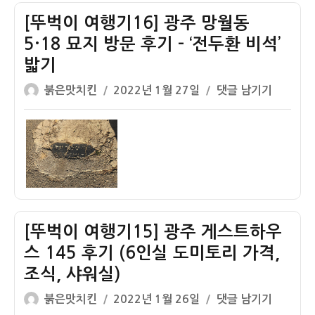
전
국
[뚜벅이 여행기16] 광주 망월동
남
국
대
밥
5·18 묘지 방문 후기 – ‘전두환 비석’
학
후
밟기
교
기
글
작
[뚜
붉은맛치킨
2022년 1월 27일
댓글 남기기
광
–
쓴
성
벅
주
나
이
일
이
캠
주
자
여
퍼
식
행
스
당
기
투
비
16]
어
교
광
후
[뚜벅이 여행기15] 광주 게스트하우
주
기
망
–
스 145 후기 (6인실 도미토리 가격,
월
5·18
조식, 샤워실)
동
민
글
작
[뚜
붉은맛치킨
2022년 1월 26일
댓글 남기기
5·18
주