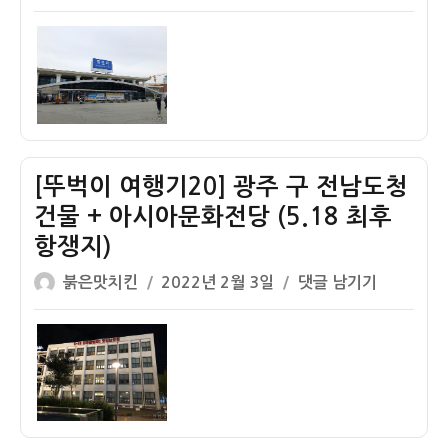
뉴
쓴
성
벅
스
가
이
일
이
트
격
자
여
하
정
행
우
보)
기
스
21]
후
KTX-
기
[뚜벅이 여행기20] 광주 구 전남도청
산
–
천
완
건물 + 아시아문화전당 (5.18 최후
407
전
항쟁지)
광
추
글
작
[뚜
붉은맛치킨
2022년 2월 3일
댓글 남기기
주
천!!
쓴
성
벅
송
너
이
일
이
정
무
자
여
역
나
행
→
친
기
목
절
20]
포
하