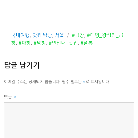
카
태
국내여행
,
맛집 탐방
,
서울
#곱창
,
#대명_왕십리_곱
테
그
창
,
#대창
,
#막창
,
#연신내_맛집
,
#염통
고
리
답글 남기기
이메일 주소는 공개되지 않습니다.
필수 필드는
*
로 표시됩니다
댓글
*