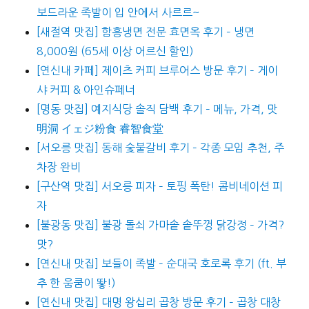
보드라운 족발이 입 안에서 사르르~
[새절역 맛집] 함흥냉면 전문 효면옥 후기 – 냉면
8,000원 (65세 이상 어르신 할인)
[연신내 카페] 제이츠 커피 브루어스 방문 후기 – 게이
샤 커피 & 아인슈페너
[명동 맛집] 예지식당 솔직 담백 후기 – 메뉴, 가격, 맛
明洞 イェジ粉食 睿智食堂
[서오릉 맛집] 동해 숯불갈비 후기 – 각종 모임 추천, 주
차장 완비
[구산역 맛집] 서오릉 피자 – 토핑 폭탄! 콤비네이션 피
자
[불광동 맛집] 불광 돌쇠 가마솥 솥뚜껑 닭강정 – 가격?
맛?
[연신내 맛집] 보들이 족발 – 순대국 호로록 후기 (ft. 부
추 한 움쿰이 뙇!)
[연신내 맛집] 대명 왕십리 곱창 방문 후기 – 곱창 대창