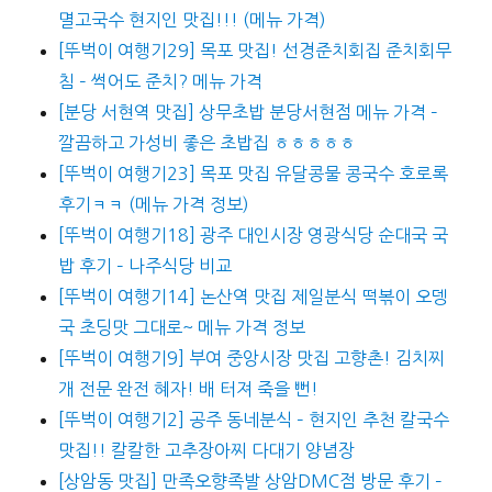
멸고국수 현지인 맛집!!! (메뉴 가격)
[뚜벅이 여행기29] 목포 맛집! 선경준치회집 준치회무
침 – 썩어도 준치? 메뉴 가격
[분당 서현역 맛집] 상무초밥 분당서현점 메뉴 가격 –
깔끔하고 가성비 좋은 초밥집 ㅎㅎㅎㅎㅎ
[뚜벅이 여행기23] 목포 맛집 유달콩물 콩국수 호로록
후기ㅋㅋ (메뉴 가격 정보)
[뚜벅이 여행기18] 광주 대인시장 영광식당 순대국 국
밥 후기 – 나주식당 비교
[뚜벅이 여행기14] 논산역 맛집 제일분식 떡볶이 오뎅
국 초딩맛 그대로~ 메뉴 가격 정보
[뚜벅이 여행기9] 부여 중앙시장 맛집 고향촌! 김치찌
개 전문 완전 혜자! 배 터져 죽을 뻔!
[뚜벅이 여행기2] 공주 동네분식 – 현지인 추천 칼국수
맛집!! 칼칼한 고추장아찌 다대기 양념장
[상암동 맛집] 만족오향족발 상암DMC점 방문 후기 –