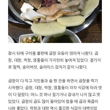
잠시 뒤에 구이용 불판에 곱창 모듬이 얹어져 나왔다. 곱
창, 대창, 막창, 염통들이 가지런히 놓여져 있었다. 곁가지
로 밀떡, 송이버섯, 슬라이스 감자가 같이 나왔다.
곱창이 다 익고 지인들과 술 한 잔을 하면서 곱창을 먹기
시작했다. 곱창, 대창, 막창, 염통들이 각각 식감에 따라 맛
이 다 달랐다. 어느 것 하나 질기거나 잡내가 나지 않고 맛
있었다. 곱창의 곱도 많이 들어있어 씹을 때 곱과 육즙이
나와 좋았다. 막창과 대창 역시 쫄깃한 식감이 대박이었