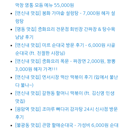
막창 염통 모듬 메뉴 55,000원
[연신내 맛집] 봉화 가마솥 설렁탕 – 7,000원 혜자 설
렁탕
[명동 맛집] 중화요리 전문점 회빈장 간짜장 & 탕수육
냠냠 후기
[연신내 맛집] 미르 순대국 방문 후기 – 6,000원 사골
순대국 (ft. 친절한 사장님)
[연신내 맛집] 중화요리 옥문 – 짜장면 2,000원, 짬뽕
3,000원 혜자 가격!!!
[연신내 맛집] 연서시장 떡산 떡볶이 후기 (입에서 불난
다 불나~)
[연신내 맛집] 갈현동 할머니 떡볶이 (ft. 김신영 인생
맛집)
[응암역 맛집] 조마루 뼈다귀 감자탕 24시 신사점 방문
후기
[불광동 맛집] 큰맘 할매순대국 – 가성비 6,000원 순대