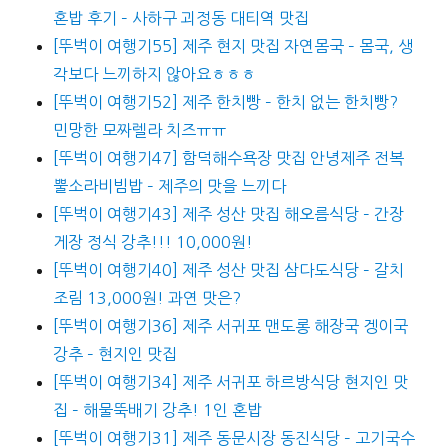
혼밥 후기 – 사하구 괴정동 대티역 맛집
[뚜벅이 여행기55] 제주 현지 맛집 자연몸국 – 몸국, 생
각보다 느끼하지 않아요ㅎㅎㅎ
[뚜벅이 여행기52] 제주 한치빵 – 한치 없는 한치빵?
민망한 모짜렐라 치즈ㅠㅠ
[뚜벅이 여행기47] 함덕해수욕장 맛집 안녕제주 전복
뿔소라비빔밥 – 제주의 맛을 느끼다
[뚜벅이 여행기43] 제주 성산 맛집 해오름식당 – 간장
게장 정식 강추!!! 10,000원!
[뚜벅이 여행기40] 제주 성산 맛집 삼다도식당 – 갈치
조림 13,000원! 과연 맛은?
[뚜벅이 여행기36] 제주 서귀포 맨도롱 해장국 겡이국
강추 – 현지인 맛집
[뚜벅이 여행기34] 제주 서귀포 하르방식당 현지인 맛
집 – 해물뚝배기 강추! 1인 혼밥
[뚜벅이 여행기31] 제주 동문시장 동진식당 – 고기국수