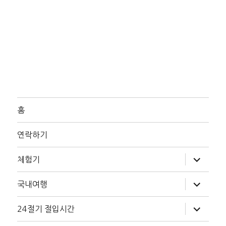
홈
연락하기
하
체험기
위
메
뉴
하
국내여행
확
위
장
메
뉴
하
24절기 절입시간
확
위
장
메