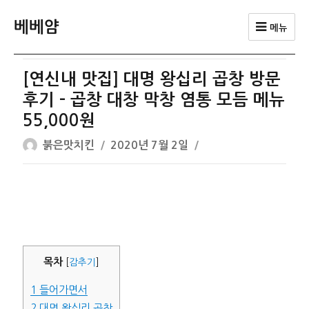
베베얌
메뉴
[연신내 맛집] 대명 왕십리 곱창 방문
후기 – 곱창 대창 막창 염통 모듬 메뉴
55,000원
글
작
붉은맛치킨
2020년 7월 2일
쓴
성
이
일
자
목차
[
감추기
]
1
들어가면서
2
대명 왕십리 곱창