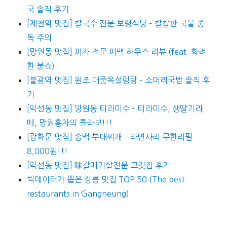
국 솔직 후기
[제천역 맛집] 칼국수 전문 보령식당 – 칼칼한 국물 중
독 주의
[망원동 맛집] 피자 전문 피맥 하우스 리뷰 (feat. 화려
한 불쇼)
[불광역 맛집] 원조 대중옥설렁탕 – 소머리국밥 솔직 후
기
[익선동 맛집] 망원동 티라미수 – 티라미수, 생딸기라
떼, 망원홍차의 콜라보!!!
[광화문 맛집] 송백 부대찌개 – 라면사리 무한리필
8,000원!!!
[익선동 맛집] 味갈매기살전문 고깃집 후기
빅데이터가 뽑은 강릉 맛집 TOP 50 (The best
restaurants in Gangneung)