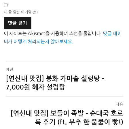
새 글 알림 이메일 받기
이 사이트는 Akismet을 사용하여 스팸을 줄입니다.
댓글 데이
터가 어떻게 처리되는지 알아보세요.
글
이전
[연신내 맛집] 봉화 가마솥 설렁탕 –
이
탐
전
7,000원 혜자 설렁탕
색
글:
다음
[연신내 맛집] 보들이 족발 – 순대국 호로
다
음
록 후기 (ft. 부추 한 움쿰이 뙇!)