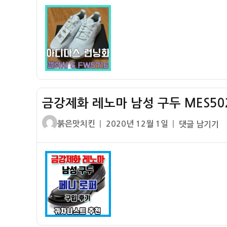
자
기]
아
디
다
스
갤
럭
금강제화 레노마 남성 구두 MES5020
시
5
글
작
금
붉은맛치킨
2020년 12월 1일
댓글 남기기
FW5716
쓴
성
강
런
이
일
제
닝
자
화
화
레
가
노
볍
마
고
남
시
성