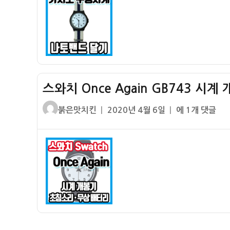
프
능
루
시
프
계
구
(MW-
입
59-
후
7B)
기
스와치 Once Again GB743 시계
에
나
글
작
스
붉은맛치킨
2020년 4월 6일
에 1개 댓글
토
쓴
성
와
밴
이
일
치
드
자
Once
달
Again
기
GB743
시
계
개
봉