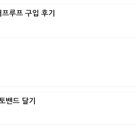
터프루프 구입 후기
11
나토밴드 달기