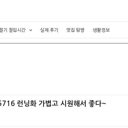
4절기 절입시간
실제 후기
맛집 탐방
생활정보
W5716 런닝화 가볍고 시원해서 좋다~