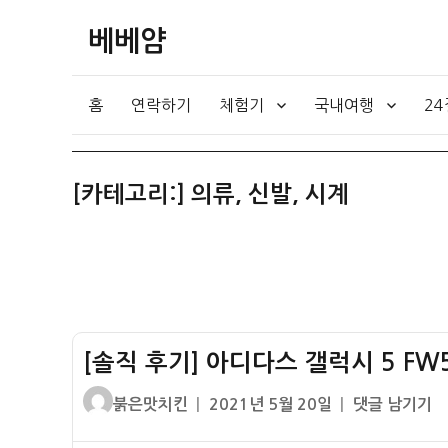
베베얌
홈
연락하기
체험기
국내여행
2
[카테고리:]
의류, 신발, 시계
[솔직 후기] 아디다스 갤럭시 5 F
글
작
[솔
붉은맛치킨
2021년 5월 20일
댓글 남기기
쓴
성
직
이
일
후