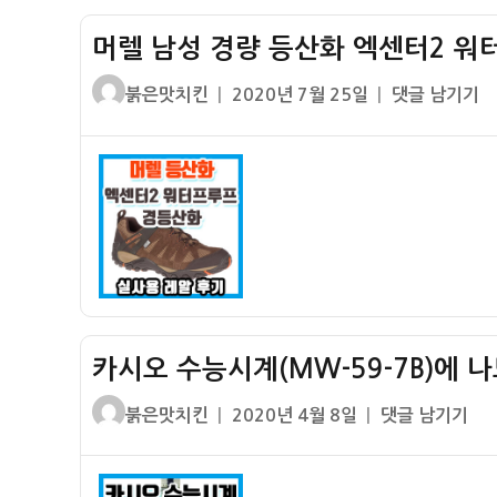
원
구
해
머렐 남성 경량 등산화 엑센터2 워
두
서
MES5020FG
좋
글
작
머
붉은맛치킨
2020년 7월 25일
댓글 남기기
구
다
쓴
성
렐
매
~
이
일
남
후
자
성
기
경
(락
량
포
등
트
산
페
화
니
엑
로
카시오 수능시계(MW-59-7B)에 
센
퍼
터
st.)
글
작
카
붉은맛치킨
2020년 4월 8일
댓글 남기기
2
쓴
성
시
워
이
일
오
터
자
수