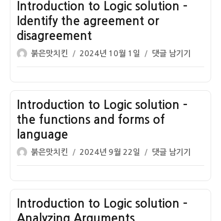
–
Introduction to Logic solution –
Identify
Identify the agreement or
the
disagreement
subject
글
작
Introduction
and
붉은맛치킨
2024년 10월 1일
댓글 남기기
쓴
성
to
predicate
이
일
Logic
terms
자
solution
in
–
Introduction to Logic solution –
Identify
the functions and forms of
the
language
agreement
글
작
or
Introduction
붉은맛치킨
2024년 9월 22일
댓글 남기기
쓴
성
disagreement
to
이
일
Logic
자
solution
–
Introduction to Logic solution –
the
Analyzing Arguments