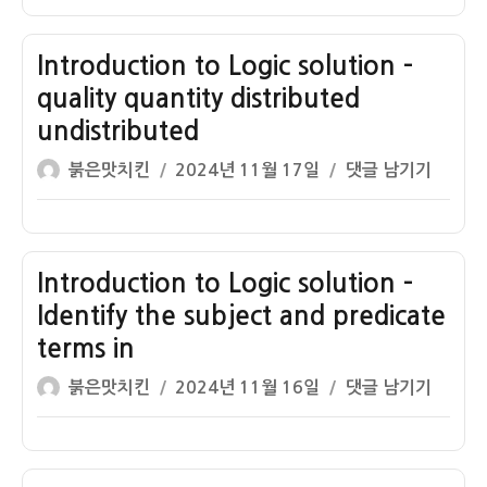
이
일
Logic
자
solution
–
Introduction to Logic solution –
the
quality quantity distributed
square
undistributed
of
글
작
opposition
Introduction
붉은맛치킨
2024년 11월 17일
댓글 남기기
쓴
성
to
이
일
Logic
자
solution
–
Introduction to Logic solution –
quality
Identify the subject and predicate
quantity
terms in
distributed
글
작
undistributed
Introduction
붉은맛치킨
2024년 11월 16일
댓글 남기기
쓴
성
to
이
일
Logic
자
solution