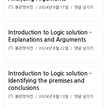
functions
글
작
Introduction
붉은맛치킨
2024년 9월 17일
댓글 남기기
and
쓴
성
to
forms
이
일
Logic
of
자
solution
language
–
Introduction to Logic solution –
Analyzing
Explanations and Arguments
Arguments
글
작
Introduction
붉은맛치킨
2024년 8월 22일
댓글 남기기
쓴
성
to
이
일
Logic
자
solution
–
Introduction to Logic solution –
Explanations
Identifying the premises and
and
conclusions
Arguments
글
작
Introduction
붉은맛치킨
2024년 8월 13일
댓글 남기기
쓴
성
to