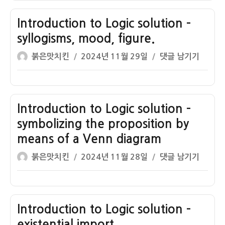
invalid
자
solution
syllogisms
–
Introduction to Logic solution –
name
syllogisms, mood, figure.
its
글
작
Introduction
붉은맛치킨
2024년 11월 29일
댓글 남기기
mood
쓴
성
to
and
이
일
Logic
figure,
자
solution
and
–
Introduction to Logic solution –
test
syllogisms,
its
symbolizing the proposition by
mood,
validity
means of a Venn diagram
figure.
using
글
작
Introduction
붉은맛치킨
2024년 11월 28일
댓글 남기기
a
쓴
성
to
Venn
이
일
Logic
diagram
자
solution
–
Introduction to Logic solution –
symbolizing
existential import