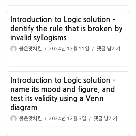
이
일
Logic
자
solution
–
Introduction to Logic solution –
Translate
dentify the rule that is broken by
syllogistic
invalid syllogisms
arguments
글
작
into
Introduction
붉은맛치킨
2024년 12월 11일
댓글 남기기
쓴
성
standard
to
이
일
form
Logic
자
solution
–
Introduction to Logic solution –
dentify
name its mood and figure, and
the
test its validity using a Venn
rule
diagram
that
is
글
작
Introduction
붉은맛치킨
2024년 12월 3일
댓글 남기기
broken
쓴
성
to
by
이
일
Logic