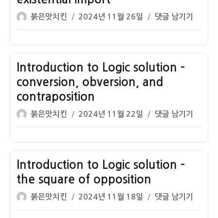
the
글
작
Introduction
붉은맛치킨
2024년 11월 26일
댓글 남기기
proposition
쓴
성
to
by
이
일
Logic
means
자
solution
of
–
Introduction to Logic solution –
a
existential
Venn
conversion, obversion, and
import
diagram
contraposition
글
작
Introduction
붉은맛치킨
2024년 11월 22일
댓글 남기기
쓴
성
to
이
일
Logic
자
solution
–
Introduction to Logic solution –
conversion,
the square of opposition
obversion,
글
작
Introduction
붉은맛치킨
2024년 11월 18일
댓글 남기기
and
쓴
성
to
contraposition