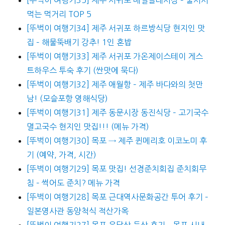
먹는 먹거리 TOP 5
[뚜벅이 여행기34] 제주 서귀포 하르방식당 현지인 맛
집 – 해물뚝배기 강추! 1인 혼밥
[뚜벅이 여행기33] 제주 서귀포 가온제이스테이 게스
트하우스 투숙 후기 (싼맛에 묵다)
[뚜벅이 여행기32] 제주 애월항 – 제주 바다와의 첫만
남! (모슬포항 영해식당)
[뚜벅이 여행기31] 제주 동문시장 동진식당 – 고기국수
멸고국수 현지인 맛집!!! (메뉴 가격)
[뚜벅이 여행기30] 목포 → 제주 퀸메리호 이코노미 후
기 (예약, 가격, 시간)
[뚜벅이 여행기29] 목포 맛집! 선경준치회집 준치회무
침 – 썩어도 준치? 메뉴 가격
[뚜벅이 여행기28] 목포 근대역사문화공간 투어 후기 –
일본영사관 동양척식 적산가옥
[뚜벅이 여행기27] 목포 유달산 등산 후기 – 목포 시내