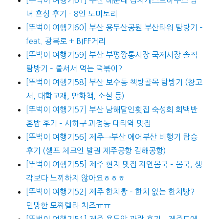
녀 혼성 후기 – 8인 도미토리
[뚜벅이 여행기60] 부산 용두산공원 부산타워 탐방기 –
feat. 광복로 + BIFF거리
[뚜벅이 여행기59] 부산 부평깡통시장 국제시장 솔직
탐방기 – 줄서서 먹는 떡볶이?
[뚜벅이 여행기58] 부산 보수동 책방골목 탐방기 (참고
서, 대학교재, 만화책, 소설 등)
[뚜벅이 여행기57] 부산 남해달인횟집 숙성회 회백반
혼밥 후기 – 사하구 괴정동 대티역 맛집
[뚜벅이 여행기56] 제주→부산 에어부산 비행기 탑승
후기 (셀프 체크인 발권 제주공항 김해공항)
[뚜벅이 여행기55] 제주 현지 맛집 자연몸국 – 몸국, 생
각보다 느끼하지 않아요ㅎㅎㅎ
[뚜벅이 여행기52] 제주 한치빵 – 한치 없는 한치빵?
민망한 모짜렐라 치즈ㅠㅠ
[뚜벅이 여행기51] 제주 용두암 관람 후기 – 제주도에