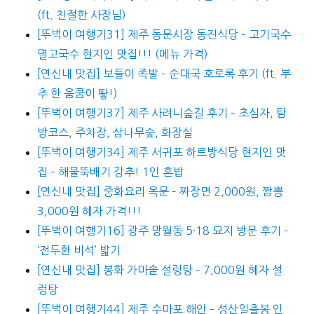
(ft. 친절한 사장님)
[뚜벅이 여행기31] 제주 동문시장 동진식당 – 고기국수
멸고국수 현지인 맛집!!! (메뉴 가격)
[연신내 맛집] 보들이 족발 – 순대국 호로록 후기 (ft. 부
추 한 움쿰이 뙇!)
[뚜벅이 여행기37] 제주 사려니숲길 후기 – 초심자, 탐
방코스, 주차장, 삼나무숲, 화장실
[뚜벅이 여행기34] 제주 서귀포 하르방식당 현지인 맛
집 – 해물뚝배기 강추! 1인 혼밥
[연신내 맛집] 중화요리 옥문 – 짜장면 2,000원, 짬뽕
3,000원 혜자 가격!!!
[뚜벅이 여행기16] 광주 망월동 5·18 묘지 방문 후기 –
‘전두환 비석’ 밟기
[연신내 맛집] 봉화 가마솥 설렁탕 – 7,000원 혜자 설
렁탕
[뚜벅이 여행기44] 제주 수마포 해안 – 성산일출봉 인