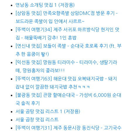
연남동 소개팅 맛집 1 (저장용)
[상암동 맛집] 만족오향족발 상암DMC점 방문 후기 –
보드라운 족발이 입 안에서 사르르~
[뚜벅이 여행기34] 제주 서귀포 하르방식당 현지인 맛
집 – 해물뚝배기 강추! 1인 혼밥
[연신내 맛집] 보들이 족발 – 순대국 호로록 후기 (ft. 부
추 한 움쿰이 뙇!)
[익선동 맛집] 망원동 티라미수 – 티라미수, 생딸기라
떼, 망원홍차의 콜라보!!!
[뚜벅이 여행기63] 해운대 맛집 오복돼지국밥 – 돼지
잡내 없이 깔끔한 돼지국밥 추천ㅋㅋㅋ
[불광동 맛집] 큰맘 할매순대국 – 가성비 6,000원 순대
국 솔직 후기
서울 곰탕 맛집 리스트 1 (저장용)
서울 곱창 맛집 리스트
[뚜벅이 여행기31] 제주 동문시장 동진식당 – 고기국수