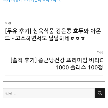
터가 어떻게 처리되는지 알아보세요.
글
이전
[두유 후기] 삼육식품 검은콩 호두와 아몬
이
탐
전
드 – 고소하면서도 달달하네ㅎㅎㅎ
색
글:
다음
[솔직 후기] 종근당건강 프리미엄 비타C
다
음
1000 플러스 100정
글:
검
색: