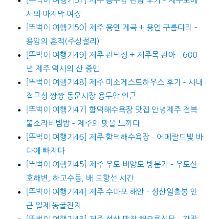
서의 마지막 여정
[뚜벅이 여행기50] 제주 용연 계곡 + 용연 구름다리 –
용암의 흔적(주상절리)
[뚜벅이 여행기49] 제주 관덕정 + 제주목 관아 – 600
년 제주 역사의 산 증인
[뚜벅이 여행기48] 제주 미소게스트하우스 후기 – 시내
접근성 짱짱 동문시장 용두암 인근
[뚜벅이 여행기47] 함덕해수욕장 맛집 안녕제주 전복
뿔소라비빔밥 – 제주의 맛을 느끼다
[뚜벅이 여행기46] 제주 함덕해수욕장 – 에메랄드빛 바
다에 빠지다
[뚜벅이 여행기45] 제주 우도 비양도 방문기 – 우도산
호해변, 하고수동, 배 도항선 시간
[뚜벅이 여행기44] 제주 수마포 해안 – 성산일출봉 인
근 일제 동굴진지
[뚜벅이 여행기43] 제주 성산 맛집 해오름식당 – 간장