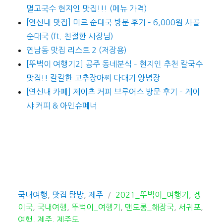
멸고국수 현지인 맛집!!! (메뉴 가격)
[연신내 맛집] 미르 순대국 방문 후기 – 6,000원 사골
순대국 (ft. 친절한 사장님)
연남동 맛집 리스트 2 (저장용)
[뚜벅이 여행기2] 공주 동네분식 – 현지인 추천 칼국수
맛집!! 칼칼한 고추장아찌 다대기 양념장
[연신내 카페] 제이츠 커피 브루어스 방문 후기 – 게이
샤 커피 & 아인슈페너
카
태
국내여행
,
맛집 탐방
,
제주
2021_뚜벅이_여행기
,
겡
테
그
이국
,
국내여행
,
뚜벅이_여행기
,
맨도롱_해장국
,
서귀포
,
고
여행
,
제주
,
제주도