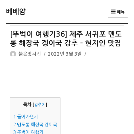
베베얌
메뉴
[뚜벅이 여행기36] 제주 서귀포 맨도
롱 해장국 겡이국 강추 – 현지인 맛집
글
작
붉은맛치킨
2022년 3월 3일
쓴
성
이
일
자
목차
[
감추기
]
1
들어가면서
2
맨도롱 해장국 겡이국
3
뚜벅이 여행기