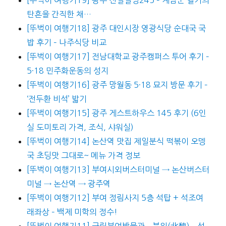
탄흔을 간직한 채…
[뚜벅이 여행기18] 광주 대인시장 영광식당 순대국 국
밥 후기 – 나주식당 비교
[뚜벅이 여행기17] 전남대학교 광주캠퍼스 투어 후기 –
5·18 민주화운동의 성지
[뚜벅이 여행기16] 광주 망월동 5·18 묘지 방문 후기 –
‘전두환 비석’ 밟기
[뚜벅이 여행기15] 광주 게스트하우스 145 후기 (6인
실 도미토리 가격, 조식, 샤워실)
[뚜벅이 여행기14] 논산역 맛집 제일분식 떡볶이 오뎅
국 초딩맛 그대로~ 메뉴 가격 정보
[뚜벅이 여행기13] 부여시외버스터미널 → 논산버스터
미널 → 논산역 → 광주역
[뚜벅이 여행기12] 부여 정림사지 5층 석탑 + 석조여
래좌상 – 백제 미학의 정수!
[뚜벅이 여행기11] 국립부여박물관 – 북위(北魏) – 선