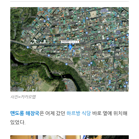
사진=카카오맵
은 어제 갔던
하르방 식당
바로 옆에 위치해
맨도롱 해장국
있었다.