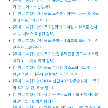
가 한 눈에!! + 일등바위
[뚜벅이 여행기26] 목포 노적봉 – 이순신 장군, 왜적을
놀래켜 도망가게 하다!!
[뚜벅이 여행기25] 목포신항에 거치된 세월호를 찾아
서 (시내버스 교통편 정보)
[뚜벅이 여행기24] 목포 북항 – 세월호를 보러 가기 전
관문 (+노을공원)
[뚜벅이 여행기23] 목포 맛집 유달콩물 콩국수 호로록
후기ㅋㅋ (메뉴 가격 정보)
[뚜벅이 여행기22] 목포 수다방 게스트하우스 후기 –
완전 추천!! 너무나 친절하신 사장님ㅋㅋ
[뚜벅이 여행기21] KTX-산천 407 광주송정역 → 목포
역 후기 (시간, 요금 정보)
[뚜벅이 여행기20] 광주 구 전남도청 건물 + 아시아문
화전당 (5.18 최후 항쟁지)
[뚜벅이 여행기19] 광주 전일빌딩245 – 계엄군 헬기의