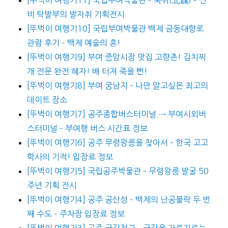
비 탁발부의 발자취 기획전시
[뚜벅이 여행기10] 국립부여박물관 백제 금동대향로
관람 후기 – 백제 예술의 혼!
[뚜벅이 여행기9] 부여 중앙시장 맛집 고향촌! 김치찌
개 전문 완전 혜자! 배 터져 죽을 뻔!
[뚜벅이 여행기8] 부여 궁남지 – 나만 알고싶은 최고의
데이트 장소
[뚜벅이 여행기7] 공주종합버스터미널 → 부여시외버
스터미널 – 부여행 버스 시간표 정보
[뚜벅이 여행기6] 공주 무령왕릉을 찾아서 – 한국 고고
학사의 기적! 입장료 정보
[뚜벅이 여행기5] 국립공주박물관 – 무령왕릉 발굴 50
주년 기획 전시
[뚜벅이 여행기4] 공주 공산성 – 백제의 난공불락 두 번
째 수도 – 주차장 입장료 정보
[뚜벅이 여행기3] 공주 금강철교 – 금강을 가로지르는