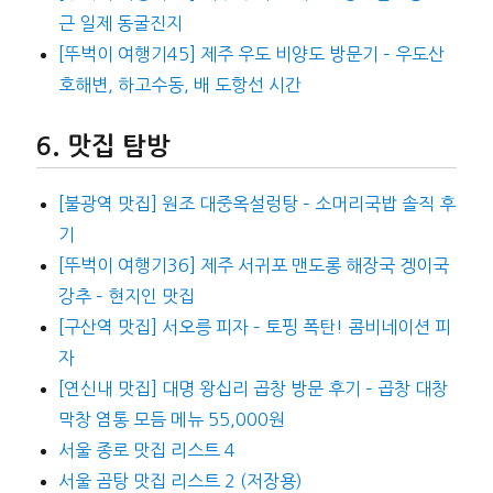
근 일제 동굴진지
[뚜벅이 여행기45] 제주 우도 비양도 방문기 – 우도산
호해변, 하고수동, 배 도항선 시간
맛집 탐방
[불광역 맛집] 원조 대중옥설렁탕 – 소머리국밥 솔직 후
기
[뚜벅이 여행기36] 제주 서귀포 맨도롱 해장국 겡이국
강추 – 현지인 맛집
[구산역 맛집] 서오릉 피자 – 토핑 폭탄! 콤비네이션 피
자
[연신내 맛집] 대명 왕십리 곱창 방문 후기 – 곱창 대창
막창 염통 모듬 메뉴 55,000원
서울 종로 맛집 리스트 4
서울 곰탕 맛집 리스트 2 (저장용)