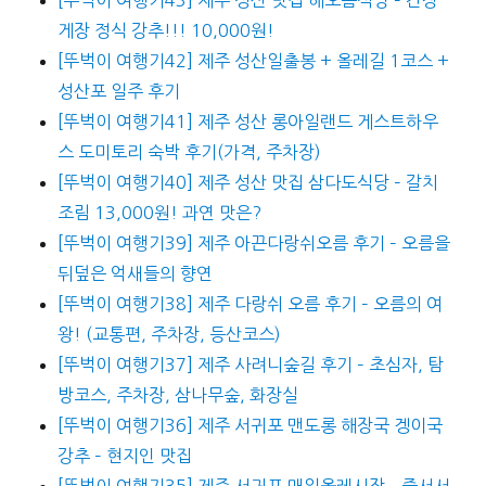
게장 정식 강추!!! 10,000원!
[뚜벅이 여행기42] 제주 성산일출봉 + 올레길 1코스 +
성산포 일주 후기
[뚜벅이 여행기41] 제주 성산 롱아일랜드 게스트하우
스 도미토리 숙박 후기(가격, 주차장)
[뚜벅이 여행기40] 제주 성산 맛집 삼다도식당 – 갈치
조림 13,000원! 과연 맛은?
[뚜벅이 여행기39] 제주 아끈다랑쉬오름 후기 – 오름을
뒤덮은 억새들의 향연
[뚜벅이 여행기38] 제주 다랑쉬 오름 후기 – 오름의 여
왕! (교통편, 주차장, 등산코스)
[뚜벅이 여행기37] 제주 사려니숲길 후기 – 초심자, 탐
방코스, 주차장, 삼나무숲, 화장실
[뚜벅이 여행기36] 제주 서귀포 맨도롱 해장국 겡이국
강추 – 현지인 맛집
[뚜벅이 여행기35] 제주 서귀포 매일올레시장 – 줄서서