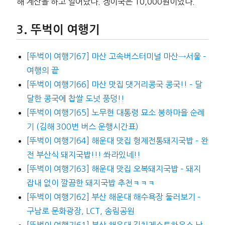
해 계산을 하고 일어났다. 겡이국은 10,000원이었다.
뚜벅이 여행기
[뚜벅이 여행기67] 마산 고속버스터미널 마산→서울 –
여행의 끝
[뚜벅이 여행기66] 마산 맛집 댓거리콩국 콩국!! – 달
달한 콩국에 찹쌀 도넛 풍덩!!
[뚜벅이 여행기65] 노무현 대통령 묘소 봉하마을 순례
기 (김해 300번 버스 운행시간표)
[뚜벅이 여행기64] 해운대 맛집 형제전통돼지국밥 – 완
전 부산식 돼지국밥!!! 쏴라있네!!
[뚜벅이 여행기63] 해운대 맛집 오복돼지국밥 – 돼지
잡내 없이 깔끔한 돼지국밥 추천ㅋㅋㅋ
[뚜벅이 여행기62] 부산 해운대 해수욕장 둘러보기 –
구남로 문화광장, LCT, 송림공원
[뚜벅이 여행기61] 부산 해운대 김치게스트하우스 남