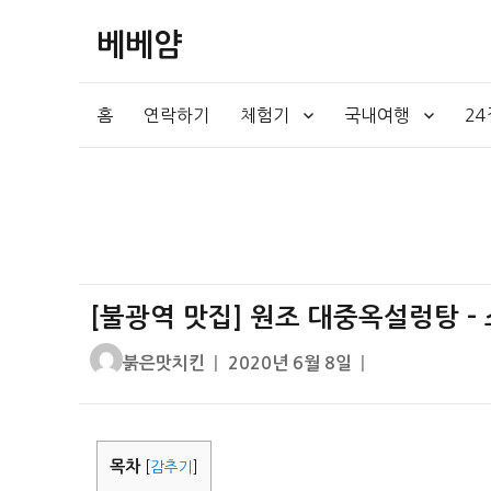
베베얌
홈
연락하기
체험기
국내여행
2
[불광역 맛집] 원조 대중옥설렁탕 –
글
작
붉은맛치킨
2020년 6월 8일
쓴
성
이
일
자
목차
[
감추기
]