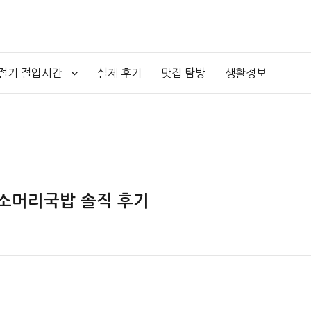
4절기 절입시간
실제 후기
맛집 탐방
생활정보
 소머리국밥 솔직 후기