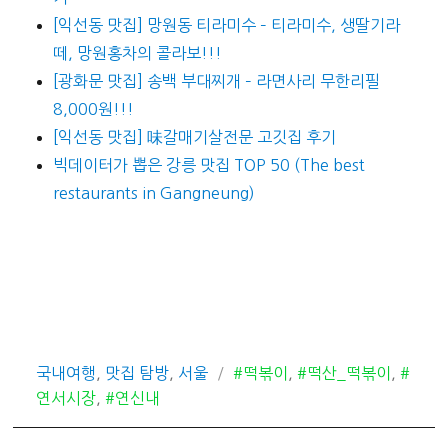
[익선동 맛집] 망원동 티라미수 – 티라미수, 생딸기라
떼, 망원홍차의 콜라보!!!
[광화문 맛집] 송백 부대찌개 – 라면사리 무한리필
8,000원!!!
[익선동 맛집] 味갈매기살전문 고깃집 후기
빅데이터가 뽑은 강릉 맛집 TOP 50 (The best
restaurants in Gangneung)
카
태
국내여행
,
맛집 탐방
,
서울
#떡볶이
,
#떡산_떡볶이
,
#
테
그
연서시장
,
#연신내
고
리