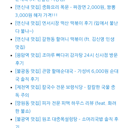
[연신내 맛집] 중화요리 옥문 – 짜장면 2,000원, 짬뽕
3,000원 혜자 가격!!!
[연신내 맛집] 연서시장 떡산 떡볶이 후기 (입에서 불난
다 불나~)
[연신내 맛집] 갈현동 할머니 떡볶이 (ft. 김신영 인생
맛집)
[응암역 맛집] 조마루 뼈다귀 감자탕 24시 신사점 방문
후기
[불광동 맛집] 큰맘 할매순대국 – 가성비 6,000원 순대
국 솔직 후기
[제천역 맛집] 칼국수 전문 보령식당 – 칼칼한 국물 중
독 주의
[망원동 맛집] 피자 전문 피맥 하우스 리뷰 (feat. 화려
한 불쇼)
[불광역 맛집] 원조 대중옥설렁탕 – 소머리국밥 솔직 후
기