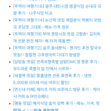
[뚜벅이 여행기18] 광주 대인시장 영광식당 순대국 국
밥 후기 – 나주식당 비교
[뚜벅이 여행기14] 논산역 맛집 제일분식 떡볶이 오뎅
국 초딩맛 그대로~ 메뉴 가격 정보
[뚜벅이 여행기9] 부여 중앙시장 맛집 고향촌! 김치찌
개 전문 완전 혜자! 배 터져 죽을 뻔!
[뚜벅이 여행기2] 공주 동네분식 – 현지인 추천 칼국수
맛집!! 칼칼한 고추장아찌 다대기 양념장
[상암동 맛집] 만족오향족발 상암DMC점 방문 후기 –
보드라운 족발이 입 안에서 사르르~
[새절역 맛집] 함흥냉면 전문 효면옥 후기 – 냉면
8,000원 (65세 이상 어르신 할인)
[연신내 카페] 제이츠 커피 브루어스 방문 후기 – 게이
샤 커피 & 아인슈페너
[명동 맛집] 예지식당 솔직 담백 후기 – 메뉴, 가격, 맛
明洞 イェジ粉食 睿智食堂