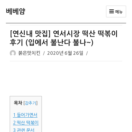
베베얌
메뉴
[연신내 맛집] 연서시장 떡산 떡볶이
후기 (입에서 불난다 불나~)
글
작
붉은맛치킨
2020년 6월 26일
쓴
성
이
일
자
목차
[
감추기
]
1
들어가면서
2
떡산 떡볶이
3
관련 문서