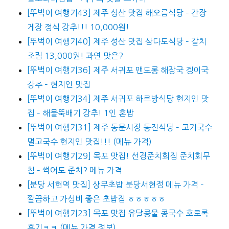
[뚜벅이 여행기43] 제주 성산 맛집 해오름식당 – 간장
게장 정식 강추!!! 10,000원!
[뚜벅이 여행기40] 제주 성산 맛집 삼다도식당 – 갈치
조림 13,000원! 과연 맛은?
[뚜벅이 여행기36] 제주 서귀포 맨도롱 해장국 겡이국
강추 – 현지인 맛집
[뚜벅이 여행기34] 제주 서귀포 하르방식당 현지인 맛
집 – 해물뚝배기 강추! 1인 혼밥
[뚜벅이 여행기31] 제주 동문시장 동진식당 – 고기국수
멸고국수 현지인 맛집!!! (메뉴 가격)
[뚜벅이 여행기29] 목포 맛집! 선경준치회집 준치회무
침 – 썩어도 준치? 메뉴 가격
[분당 서현역 맛집] 상무초밥 분당서현점 메뉴 가격 –
깔끔하고 가성비 좋은 초밥집 ㅎㅎㅎㅎㅎ
[뚜벅이 여행기23] 목포 맛집 유달콩물 콩국수 호로록
후기ㅋㅋ (메뉴 가격 정보)