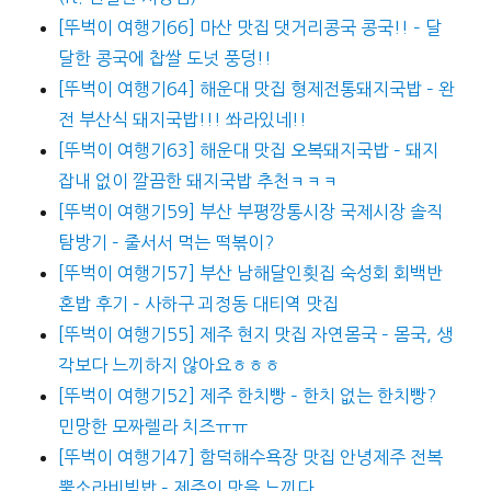
[뚜벅이 여행기66] 마산 맛집 댓거리콩국 콩국!! – 달
달한 콩국에 찹쌀 도넛 풍덩!!
[뚜벅이 여행기64] 해운대 맛집 형제전통돼지국밥 – 완
전 부산식 돼지국밥!!! 쏴라있네!!
[뚜벅이 여행기63] 해운대 맛집 오복돼지국밥 – 돼지
잡내 없이 깔끔한 돼지국밥 추천ㅋㅋㅋ
[뚜벅이 여행기59] 부산 부평깡통시장 국제시장 솔직
탐방기 – 줄서서 먹는 떡볶이?
[뚜벅이 여행기57] 부산 남해달인횟집 숙성회 회백반
혼밥 후기 – 사하구 괴정동 대티역 맛집
[뚜벅이 여행기55] 제주 현지 맛집 자연몸국 – 몸국, 생
각보다 느끼하지 않아요ㅎㅎㅎ
[뚜벅이 여행기52] 제주 한치빵 – 한치 없는 한치빵?
민망한 모짜렐라 치즈ㅠㅠ
[뚜벅이 여행기47] 함덕해수욕장 맛집 안녕제주 전복
뿔소라비빔밥 – 제주의 맛을 느끼다