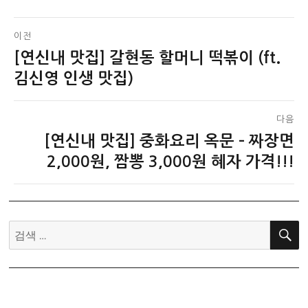
글
이전
[연신내 맛집] 갈현동 할머니 떡볶이 (ft.
이
탐
전
김신영 인생 맛집)
색
글:
다음
[연신내 맛집] 중화요리 옥문 – 짜장면
다
음
2,000원, 짬뽕 3,000원 혜자 가격!!!
글:
검
색: