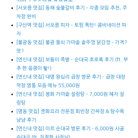
[서오릉 맛집] 동해 숯불갈비 후기 – 각종 모임 추천, 주
차장 완비
[구산역 맛집] 서오릉 피자 – 토핑 폭탄! 콤비네이션 피
자
[불광동 맛집] 불광 돌쇠 가마솥 솥뚜껑 닭강정 – 가격?
맛?
[연신내 맛집] 보들이 족발 – 순대국 호로록 후기 (ft. 부
추 한 움쿰이 뙇!)
[연신내 맛집] 대명 왕십리 곱창 방문 후기 – 곱창 대창
막창 염통 모듬 메뉴 55,000원
[연신내 맛집] 봉화 가마솥 설렁탕 – 7,000원 혜자 설
렁탕
[명동 맛집] 중화요리 전문점 회빈장 간짜장 & 탕수육
냠냠 후기
[연신내 맛집] 미르 순대국 방문 후기 – 6,000원 사골
순대국 (ft. 친절한 사장님)