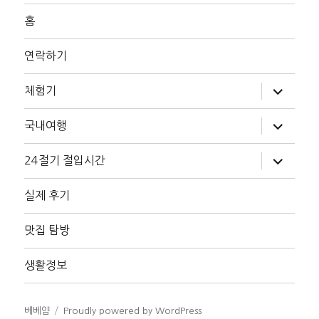
홈
연락하기
하
체험기
위
메
뉴
하
국내여행
확
위
장
메
뉴
하
24절기 절입시간
확
위
장
메
뉴
실제 후기
확
장
맛집 탐방
생활정보
베베얌
Proudly powered by WordPress