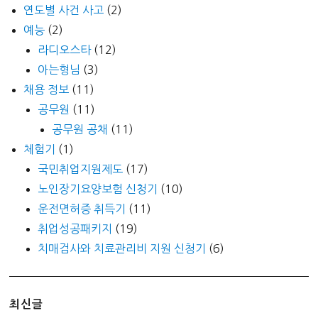
연도별 사건 사고
(2)
예능
(2)
라디오스타
(12)
아는형님
(3)
채용 정보
(11)
공무원
(11)
공무원 공채
(11)
체험기
(1)
국민취업지원제도
(17)
노인장기요양보험 신청기
(10)
운전면허증 취득기
(11)
취업성공패키지
(19)
치매검사와 치료관리비 지원 신청기
(6)
최신글