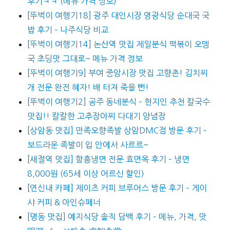
후기ㅋㅋ (메뉴 가격 정보)
[뚜벅이 여행기18] 광주 대인시장 영광식당 순대국 국
밥 후기 – 나주식당 비교
[뚜벅이 여행기14] 논산역 맛집 제일분식 떡볶이 오뎅
국 초딩맛 그대로~ 메뉴 가격 정보
[뚜벅이 여행기9] 부여 중앙시장 맛집 고향촌! 김치찌
개 전문 완전 혜자! 배 터져 죽을 뻔!
[뚜벅이 여행기2] 공주 동네분식 – 현지인 추천 칼국수
맛집!! 칼칼한 고추장아찌 다대기 양념장
[상암동 맛집] 만족오향족발 상암DMC점 방문 후기 –
보드라운 족발이 입 안에서 사르르~
[새절역 맛집] 함흥냉면 전문 효면옥 후기 – 냉면
8,000원 (65세 이상 어르신 할인)
[연신내 카페] 제이츠 커피 브루어스 방문 후기 – 게이
샤 커피 & 아인슈페너
[명동 맛집] 예지식당 솔직 담백 후기 – 메뉴, 가격, 맛