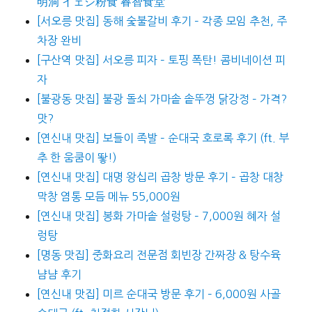
明洞 イェジ粉食 睿智食堂
[서오릉 맛집] 동해 숯불갈비 후기 – 각종 모임 추천, 주
차장 완비
[구산역 맛집] 서오릉 피자 – 토핑 폭탄! 콤비네이션 피
자
[불광동 맛집] 불광 돌쇠 가마솥 솥뚜껑 닭강정 – 가격?
맛?
[연신내 맛집] 보들이 족발 – 순대국 호로록 후기 (ft. 부
추 한 움쿰이 뙇!)
[연신내 맛집] 대명 왕십리 곱창 방문 후기 – 곱창 대창
막창 염통 모듬 메뉴 55,000원
[연신내 맛집] 봉화 가마솥 설렁탕 – 7,000원 혜자 설
렁탕
[명동 맛집] 중화요리 전문점 회빈장 간짜장 & 탕수육
냠냠 후기
[연신내 맛집] 미르 순대국 방문 후기 – 6,000원 사골