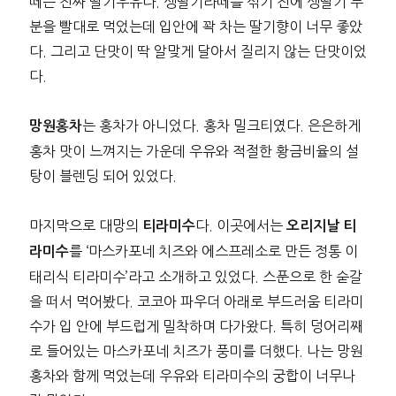
떼는 진짜 딸기우유다. 생딸기라떼를 섞기 전에 생딸기 부
분을 빨대로 먹었는데 입안에 꽉 차는 딸기향이 너무 좋았
다. 그리고 단맛이 딱 알맞게 달아서 질리지 않는 단맛이었
다.
는 홍차가 아니었다. 홍차 밀크티였다. 은은하게
망원홍차
홍차 맛이 느껴지는 가운데 우유와 적절한 황금비율의 설
탕이 블렌딩 되어 있었다.
마지막으로 대망의
다. 이곳에서는
티라미수
오리지날 티
를 ‘마스카포네 치즈와 에스프레소로 만든 정통 이
라미수
태리식 티라미수’라고 소개하고 있었다. 스푼으로 한 숟갈
을 떠서 먹어봤다. 코코아 파우더 아래로 부드러움 티라미
수가 입 안에 부드럽게 밀착하며 다가왔다. 특히 덩어리째
로 들어있는 마스카포네 치즈가 풍미를 더했다. 나는 망원
홍차와 함께 먹었는데 우유와 티라미수의 궁합이 너무나