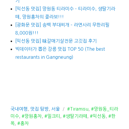
기
[익선동 맛집] 망원동 티라미수 – 티라미수, 생딸기라
떼, 망원홍차의 콜라보!!!
[광화문 맛집] 송백 부대찌개 – 라면사리 무한리필
8,000원!!!
[익선동 맛집] 味갈매기살전문 고깃집 후기
빅데이터가 뽑은 강릉 맛집 TOP 50 (The best
restaurants in Gangneung)
카
태
국내여행
,
맛집 탐방
,
서울
#Tiramisu
,
#망원동_티라
테
그
미수
,
#망원홍차
,
#밀크티
,
#생딸기라떼
,
#익선동
,
#한
고
옥
,
#홍차