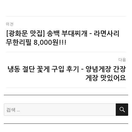
글
이전
[광화문 맛집] 송백 부대찌개 – 라면사리
이
탐
전
무한리필 8,000원!!!
색
글:
다음
냉동 절단 꽃게 구입 후기 – 양념게장 간장
다
음
게장 맛있어요
글:
검
색: