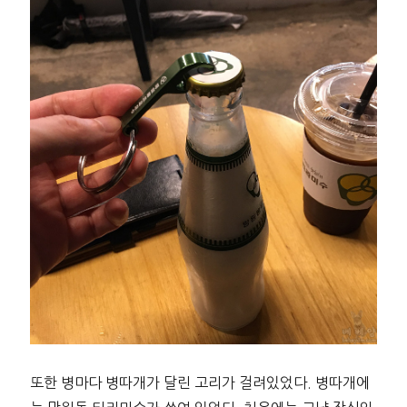
또한 병마다 병따개가 달린 고리가 걸려있었다. 병따개에