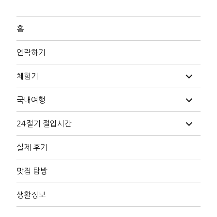
홈
연락하기
하
체험기
위
메
뉴
하
국내여행
확
위
장
메
뉴
하
24절기 절입시간
확
위
장
메
뉴
실제 후기
확
장
맛집 탐방
생활정보