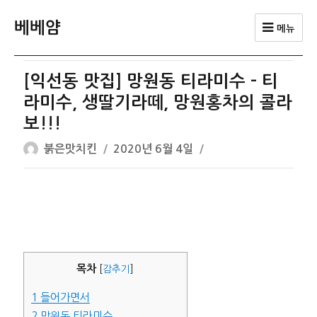
베베얌
메뉴
[익선동 맛집] 망원동 티라미수 – 티
라미수, 생딸기라떼, 망원홍차의 콜라
보!!!
글
작
붉은맛치킨
2020년 6월 4일
쓴
성
이
일
자
목차
[
감추기
]
1
들어가면서
2
망원동 티라미수