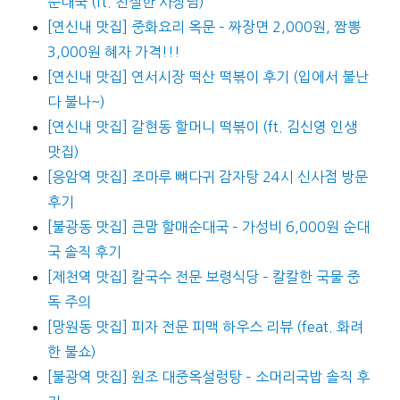
순대국 (ft. 친절한 사장님)
[연신내 맛집] 중화요리 옥문 – 짜장면 2,000원, 짬뽕
3,000원 혜자 가격!!!
[연신내 맛집] 연서시장 떡산 떡볶이 후기 (입에서 불난
다 불나~)
[연신내 맛집] 갈현동 할머니 떡볶이 (ft. 김신영 인생
맛집)
[응암역 맛집] 조마루 뼈다귀 감자탕 24시 신사점 방문
후기
[불광동 맛집] 큰맘 할매순대국 – 가성비 6,000원 순대
국 솔직 후기
[제천역 맛집] 칼국수 전문 보령식당 – 칼칼한 국물 중
독 주의
[망원동 맛집] 피자 전문 피맥 하우스 리뷰 (feat. 화려
한 불쇼)
[불광역 맛집] 원조 대중옥설렁탕 – 소머리국밥 솔직 후