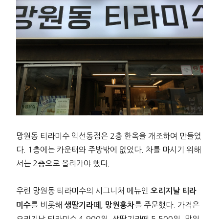
망원동 티라미수 익선동점은 2층 한옥을 개조하여 만들었
다. 1층에는 카운터와 주방밖에 없었다. 차를 마시기 위해
서는 2층으로 올라가야 했다.
우린 망원동 티라미수의 시그니처 메뉴인
오리지날 티라
를 비롯해
,
를 주문했다. 가격은
미수
생딸기라떼
망원홍차