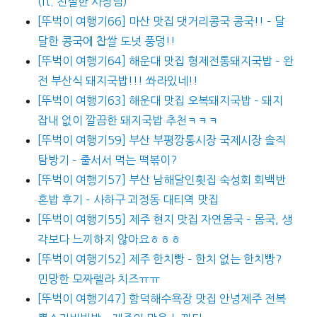
(ft. 친절한 사장님)
[뚜벅이 여행기66] 마산 맛집 댓거리콩국 콩국!! – 달
달한 콩국에 찹쌀 도넛 풍덩!!
[뚜벅이 여행기64] 해운대 맛집 형제전통돼지국밥 – 완
전 부산식 돼지국밥!!! 쏴라있네!!
[뚜벅이 여행기63] 해운대 맛집 오복돼지국밥 – 돼지
잡내 없이 깔끔한 돼지국밥 추천ㅋㅋㅋ
[뚜벅이 여행기59] 부산 부평깡통시장 국제시장 솔직
탐방기 – 줄서서 먹는 떡볶이?
[뚜벅이 여행기57] 부산 남해달인횟집 숙성회 회백반
혼밥 후기 – 사하구 괴정동 대티역 맛집
[뚜벅이 여행기55] 제주 현지 맛집 자연몸국 – 몸국, 생
각보다 느끼하지 않아요ㅎㅎㅎ
[뚜벅이 여행기52] 제주 한치빵 – 한치 없는 한치빵?
민망한 모짜렐라 치즈ㅠㅠ
[뚜벅이 여행기47] 함덕해수욕장 맛집 안녕제주 전복