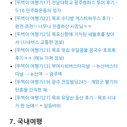
[뚜벅이 여행기17] 전남대학교 광주캠퍼스 투어 후기 –
5·18 민주화운동의 성지
[뚜벅이 여행기22] 목포 수다방 게스트하우스 후기 –
완전 추천!! 너무나 친절하신 사장님ㅋㅋ
[뚜벅이 여행기25] 목포신항에 거치된 세월호를 찾아
서 (시내버스 교통편 정보)
[뚜벅이 여행기23] 목포 맛집 유달콩물 콩국수 호로록
후기ㅋㅋ (메뉴 가격 정보)
[뚜벅이 여행기13] 부여시외버스터미널 → 논산버스터
미널 → 논산역 → 광주역
[뚜벅이 여행기19] 광주 전일빌딩245 – 계엄군 헬기의
탄흔을 간직한 채…
[뚜벅이 여행기27] 목포 유달산 등산 후기 – 목포 시내
가 한 눈에!! + 일등바위
국내여행