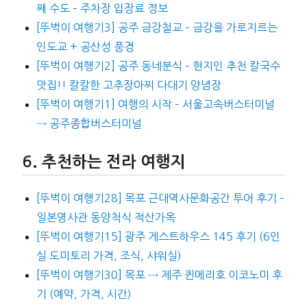
째 수도 – 주차장 입장료 정보
[뚜벅이 여행기3] 공주 금강철교 – 금강을 가로지르는
인도교 + 공산성 풍경
[뚜벅이 여행기2] 공주 동네분식 – 현지인 추천 칼국수
맛집!! 칼칼한 고추장아찌 다대기 양념장
[뚜벅이 여행기1] 여행의 시작 – 서울고속버스터미널
→ 공주종합버스터미널
추천하는 전라 여행지
[뚜벅이 여행기28] 목포 근대역사문화공간 투어 후기 –
일본영사관 동양척식 적산가옥
[뚜벅이 여행기15] 광주 게스트하우스 145 후기 (6인
실 도미토리 가격, 조식, 샤워실)
[뚜벅이 여행기30] 목포 → 제주 퀸메리호 이코노미 후
기 (예약, 가격, 시간)