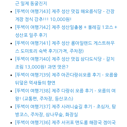
근 일제 동굴진지
[뚜벅이 여행기43] 제주 성산 맛집 해오름식당 – 간장
게장 정식 강추!!! 10,000원!
[뚜벅이 여행기42] 제주 성산일출봉 + 올레길 1코스 +
성산포 일주 후기
[뚜벅이 여행기41] 제주 성산 롱아일랜드 게스트하우
스 도미토리 숙박 후기(가격, 주차장)
[뚜벅이 여행기40] 제주 성산 맛집 삼다도식당 – 갈치
조림 13,000원! 과연 맛은?
[뚜벅이 여행기39] 제주 아끈다랑쉬오름 후기 – 오름을
뒤덮은 억새들의 향연
[뚜벅이 여행기38] 제주 다랑쉬 오름 후기 – 오름의 여
왕! (교통편, 주차장, 등산코스)
[뚜벅이 여행기37] 제주 사려니숲길 후기 – 초심자, 탐
방코스, 주차장, 삼나무숲, 화장실
[뚜벅이 여행기36] 제주 서귀포 맨도롱 해장국 겡이국