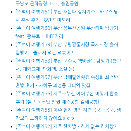
구남로 문화광장, LCT, 송림공원
[뚜벅이 여행기61] 부산 해운대 김치게스트하우스 남
녀 혼성 후기 – 8인 도미토리
[뚜벅이 여행기60] 부산 용두산공원 부산타워 탐방기 –
feat. 광복로 + BIFF거리
[뚜벅이 여행기59] 부산 부평깡통시장 국제시장 솔직
탐방기 – 줄서서 먹는 떡볶이?
[뚜벅이 여행기58] 부산 보수동 책방골목 탐방기 (참고
서, 대학교재, 만화책, 소설 등)
[뚜벅이 여행기57] 부산 남해달인횟집 숙성회 회백반
혼밥 후기 – 사하구 괴정동 대티역 맛집
[뚜벅이 여행기56] 제주→부산 에어부산 비행기 탑승
후기 (셀프 체크인 발권 제주공항 김해공항)
[뚜벅이 여행기55] 제주 현지 맛집 자연몸국 – 몸국, 생
각보다 느끼하지 않아요ㅎㅎㅎ
[뚜벅이 여행기52] 제주 한치빵 – 한치 없는 한치빵?