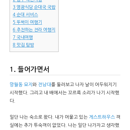
3
영광식당 순대국 국밥
4
순대 서비스
5
뚜벅이 여행기
6
추천하는 전라 여행지
7
국내여행
8
맛집 탐방
들어가면서
망월동 묘지
와
전남대
를 둘러보고 나자 날이 어두워지기
시작했다. 그리고 내 배에서는 꼬르륵 소리가 나기 시작했
다.
일단 나는 숙소로 왔다. 내가 머물고 있는
게스트하우스
객
실에는 추가 투숙객이 없었다. 나는 일단 나가자고 생각했