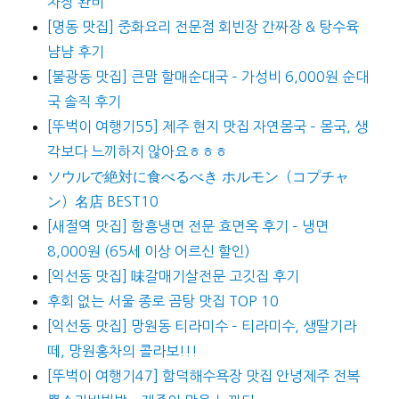
차장 완비
[명동 맛집] 중화요리 전문점 회빈장 간짜장 & 탕수육
냠냠 후기
[불광동 맛집] 큰맘 할매순대국 – 가성비 6,000원 순대
국 솔직 후기
[뚜벅이 여행기55] 제주 현지 맛집 자연몸국 – 몸국, 생
각보다 느끼하지 않아요ㅎㅎㅎ
ソウルで絶対に食べるべき ホルモン（コプチャ
ン）名店 BEST10
[새절역 맛집] 함흥냉면 전문 효면옥 후기 – 냉면
8,000원 (65세 이상 어르신 할인)
[익선동 맛집] 味갈매기살전문 고깃집 후기
후회 없는 서울 종로 곰탕 맛집 TOP 10
[익선동 맛집] 망원동 티라미수 – 티라미수, 생딸기라
떼, 망원홍차의 콜라보!!!
[뚜벅이 여행기47] 함덕해수욕장 맛집 안녕제주 전복