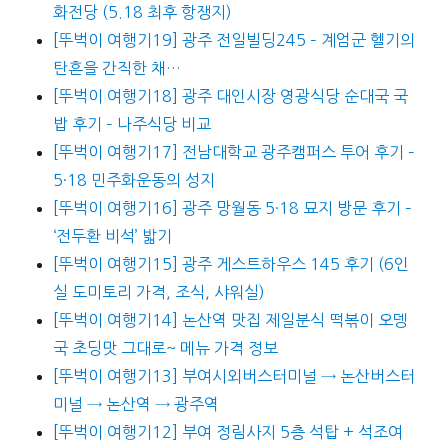
화전당 (5.18 최후 항쟁지)
[뚜벅이 여행기19] 광주 전일빌딩245 – 계엄군 헬기의
탄흔을 간직한 채…
[뚜벅이 여행기18] 광주 대인시장 영광식당 순대국 국
밥 후기 – 나주식당 비교
[뚜벅이 여행기17] 전남대학교 광주캠퍼스 투어 후기 –
5·18 민주화운동의 성지
[뚜벅이 여행기16] 광주 망월동 5·18 묘지 방문 후기 –
‘전두환 비석’ 밟기
[뚜벅이 여행기15] 광주 게스트하우스 145 후기 (6인
실 도미토리 가격, 조식, 샤워실)
[뚜벅이 여행기14] 논산역 맛집 제일분식 떡볶이 오뎅
국 초딩맛 그대로~ 메뉴 가격 정보
[뚜벅이 여행기13] 부여시외버스터미널 → 논산버스터
미널 → 논산역 → 광주역
[뚜벅이 여행기12] 부여 정림사지 5층 석탑 + 석조여