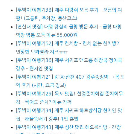
[뚜벅이 여행기38] 제주 다랑쉬 오름 후기 – 오름의 여
왕! (교통편, 주차장, 등산코스)
[연신내 맛집] 대명 왕십리 곱창 방문 후기 – 곱창 대창
막창 염통 모듬 메뉴 55,000원
[뚜벅이 여행기52] 제주 한치빵 – 한치 없는 한치빵?
민망한 모짜렐라 치즈ㅠㅠ
[뚜벅이 여행기36] 제주 서귀포 맨도롱 해장국 겡이국
강추 – 현지인 맛집
[뚜벅이 여행기21] KTX-산천 407 광주송정역 → 목포
역 후기 (시간, 요금 정보)
[뚜벅이 여행기29] 목포 맛집! 선경준치회집 준치회무
침 – 썩어도 준치? 메뉴 가격
[뚜벅이 여행기34] 제주 서귀포 하르방식당 현지인 맛
집 – 해물뚝배기 강추! 1인 혼밥
[뚜벅이 여행기43] 제주 성산 맛집 해오름식당 – 간장