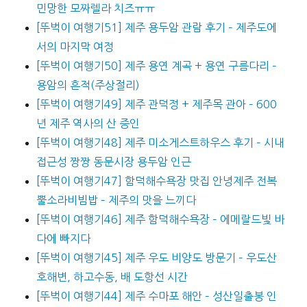
민망한 모짜렐라 치즈ㅠㅠ
[뚜벅이 여행기51] 제주 용두암 관람 후기 – 제주도에
서의 마지막 여정
[뚜벅이 여행기50] 제주 용연 계곡 + 용연 구름다리 –
용암의 흔적(주상절리)
[뚜벅이 여행기49] 제주 관덕정 + 제주목 관아 – 600
년 제주 역사의 산 증인
[뚜벅이 여행기48] 제주 미소게스트하우스 후기 – 시내
접근성 짱짱 동문시장 용두암 인근
[뚜벅이 여행기47] 함덕해수욕장 맛집 안녕제주 전복
뿔소라비빔밥 – 제주의 맛을 느끼다
[뚜벅이 여행기46] 제주 함덕해수욕장 – 에메랄드빛 바
다에 빠지다
[뚜벅이 여행기45] 제주 우도 비양도 방문기 – 우도산
호해변, 하고수동, 배 도항선 시간
[뚜벅이 여행기44] 제주 수마포 해안 – 성산일출봉 인