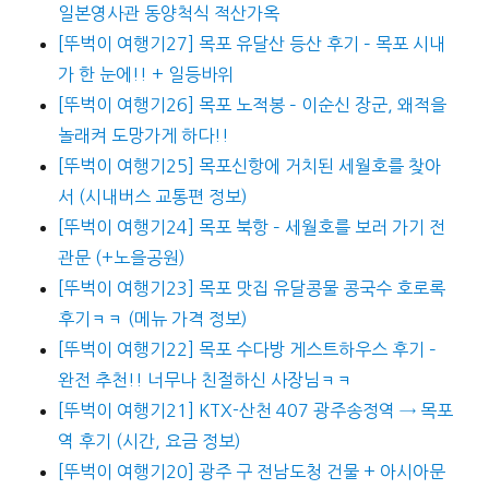
일본영사관 동양척식 적산가옥
[뚜벅이 여행기27] 목포 유달산 등산 후기 – 목포 시내
가 한 눈에!! + 일등바위
[뚜벅이 여행기26] 목포 노적봉 – 이순신 장군, 왜적을
놀래켜 도망가게 하다!!
[뚜벅이 여행기25] 목포신항에 거치된 세월호를 찾아
서 (시내버스 교통편 정보)
[뚜벅이 여행기24] 목포 북항 – 세월호를 보러 가기 전
관문 (+노을공원)
[뚜벅이 여행기23] 목포 맛집 유달콩물 콩국수 호로록
후기ㅋㅋ (메뉴 가격 정보)
[뚜벅이 여행기22] 목포 수다방 게스트하우스 후기 –
완전 추천!! 너무나 친절하신 사장님ㅋㅋ
[뚜벅이 여행기21] KTX-산천 407 광주송정역 → 목포
역 후기 (시간, 요금 정보)
[뚜벅이 여행기20] 광주 구 전남도청 건물 + 아시아문