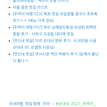
뿔소라비빔밥 – 제주의 맛을 느끼다
서울 곱창 맛집 리스트
[뚜벅이 여행기23] 목포 맛집 유달콩물 콩국수 호로록
후기ㅋㅋ (메뉴 가격 정보)
[뚜벅이 여행기57] 부산 남해달인횟집 숙성회 회백반
혼밥 후기 – 사하구 괴정동 대티역 맛집
[연신내 맛집] 미르 순대국 방문 후기 – 6,000원 사골
순대국 (ft. 친절한 사장님)
[연신내 맛집] 연서시장 떡산 떡볶이 후기 (입에서 불난
다 불나~)
카
태
국내여행
,
맛집 탐방
,
전라
#순대국
,
2021_뚜벅이_