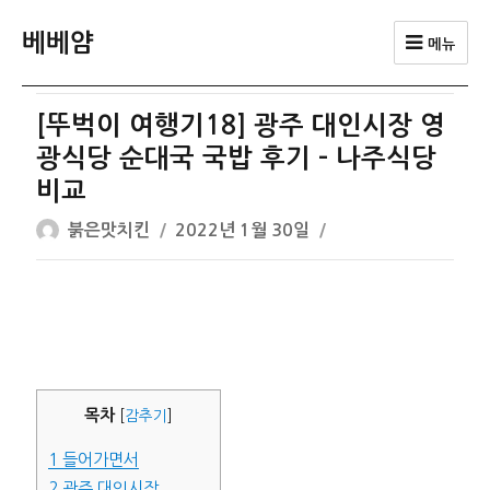
베베얌
메뉴
[뚜벅이 여행기18] 광주 대인시장 영
광식당 순대국 국밥 후기 – 나주식당
비교
글
작
붉은맛치킨
2022년 1월 30일
쓴
성
이
일
자
목차
[
감추기
]
1
들어가면서
2
광주 대인시장