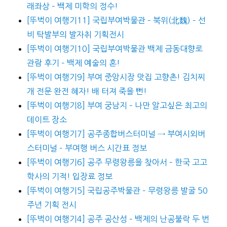
래좌상 – 백제 미학의 정수!
[뚜벅이 여행기11] 국립부여박물관 – 북위(北魏) – 선
비 탁발부의 발자취 기획전시
[뚜벅이 여행기10] 국립부여박물관 백제 금동대향로
관람 후기 – 백제 예술의 혼!
[뚜벅이 여행기9] 부여 중앙시장 맛집 고향촌! 김치찌
개 전문 완전 혜자! 배 터져 죽을 뻔!
[뚜벅이 여행기8] 부여 궁남지 – 나만 알고싶은 최고의
데이트 장소
[뚜벅이 여행기7] 공주종합버스터미널 → 부여시외버
스터미널 – 부여행 버스 시간표 정보
[뚜벅이 여행기6] 공주 무령왕릉을 찾아서 – 한국 고고
학사의 기적! 입장료 정보
[뚜벅이 여행기5] 국립공주박물관 – 무령왕릉 발굴 50
주년 기획 전시
[뚜벅이 여행기4] 공주 공산성 – 백제의 난공불락 두 번