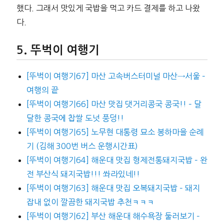
했다. 그래서 맛있게 국밥을 먹고 카드 결제를 하고 나왔
다.
뚜벅이 여행기
[뚜벅이 여행기67] 마산 고속버스터미널 마산→서울 –
여행의 끝
[뚜벅이 여행기66] 마산 맛집 댓거리콩국 콩국!! – 달
달한 콩국에 찹쌀 도넛 풍덩!!
[뚜벅이 여행기65] 노무현 대통령 묘소 봉하마을 순례
기 (김해 300번 버스 운행시간표)
[뚜벅이 여행기64] 해운대 맛집 형제전통돼지국밥 – 완
전 부산식 돼지국밥!!! 쏴라있네!!
[뚜벅이 여행기63] 해운대 맛집 오복돼지국밥 – 돼지
잡내 없이 깔끔한 돼지국밥 추천ㅋㅋㅋ
[뚜벅이 여행기62] 부산 해운대 해수욕장 둘러보기 –