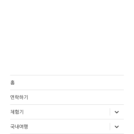
홈
연락하기
하
체험기
위
메
뉴
하
국내여행
확
위