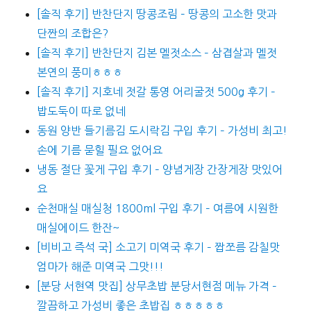
[솔직 후기] 반찬단지 땅콩조림 – 땅콩의 고소한 맛과
단짠의 조합은?
[솔직 후기] 반찬단지 김본 멜젓소스 – 삼겹살과 멜젓
본연의 풍미ㅎㅎㅎ
[솔직 후기] 지호네 젓갈 통영 어리굴젓 500g 후기 –
밥도둑이 따로 없네
동원 양반 들기름김 도시락김 구입 후기 – 가성비 최고!
손에 기름 묻힐 필요 없어요
냉동 절단 꽃게 구입 후기 – 양념게장 간장게장 맛있어
요
순천매실 매실청 1800ml 구입 후기 – 여름에 시원한
매실에이드 한잔~
[비비고 즉석 국] 소고기 미역국 후기 – 짭쪼름 감칠맛
엄마가 해준 미역국 그맛!!!
[분당 서현역 맛집] 상무초밥 분당서현점 메뉴 가격 –
깔끔하고 가성비 좋은 초밥집 ㅎㅎㅎㅎㅎ