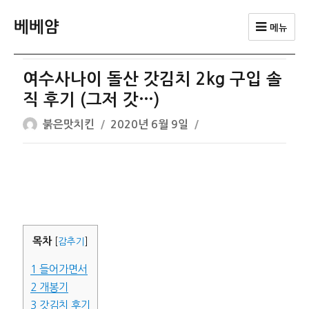
베베얌
메뉴
여수사나이 돌산 갓김치 2kg 구입 솔
직 후기 (그저 갓…)
글
작
붉은맛치킨
2020년 6월 9일
쓴
성
이
일
자
목차
[
감추기
]
1
들어가면서
2
개봉기
3
갓김치 후기