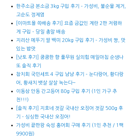
한주소금 본소금 3kg 구입 후기 – 가성비, 불순물 제거,
고순도 정제염
[이마트몰 쓱배송 후기] 요즘 금값인 계란 2판 저렴하
게 구입 – 당일 총알 배송
지리산 메뚜기 쌀 백미 20kg 구입 후기 – 가성비 짱, 맛
있는 밥맛
[낫토 후기] 쿰쿰한 향 풀무원 실의힘 매일아침 순생나
또 솔직 후기
참치회 국민세트 4 구입 냠냠 후기 – 눈다랑어, 황다랑
어, 황새치 뱃살 살살 녹는다~
이동삼 안동 간고등어 80g 구입 후기 (1인 가구 추
천!!!)
[솔직 후기] 지호네 젓갈 국내산 오징어 젓갈 500g 후
기 – 싱싱한 국내산 오징어!
가성비 끝판왕 숙성 홍어회 구매 후기 (1인 추천 / 1팩
9900원)