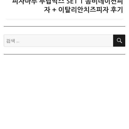
피자마루 투탑박스 SET 1 콤비네이션피
다
음
자 + 이탈리안치즈피자 후기
글:
검
색: