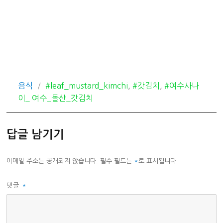
카
태
음식
#leaf_mustard_kimchi
,
#갓김치
,
#여수사나
테
그
이_ 여수_돌산_갓김치
고
리
답글 남기기
이메일 주소는 공개되지 않습니다.
필수 필드는
*
로 표시됩니다
댓글
*