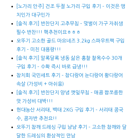
[노가리 안주] 건조 두절 노가리 구입 후기 – 이것은 앵
치인가 대구인가
[솔직 후기] 반찬단지 고추무침 – 맞벌이 가구 자취생
필수 반찬!!! 핵추천이요ㅎㅎㅎ
오뚜기 고소한 골드 마요네즈 3.2kg 스파우트팩 구입
후기 – 미친 대용량!!!
[솔직 후기] 알록달록 냉동 삶은 홍찰 찰옥수수 30개
구입 후기 – 수확 즉시 바로 급냉!!!
참치회 국민세트 후기 – 참다랑어 눈다랑어 황다랑어
속살 (가성비 + 아쉬움)
[솔직 후기] 반찬단지 양념 깻잎무침 – 매콤 짭쪼름한
맛 가성비 대박!!!
현대농산 서리태, 백태 2KG 구입 후기 – 서리태 콩국
수, 콩자반 추천요!!
오뚜기 참깨 드레싱 구입 냠냠 후기 – 고소한 참깨와 달
달한 드레싱의 환상적인 만남