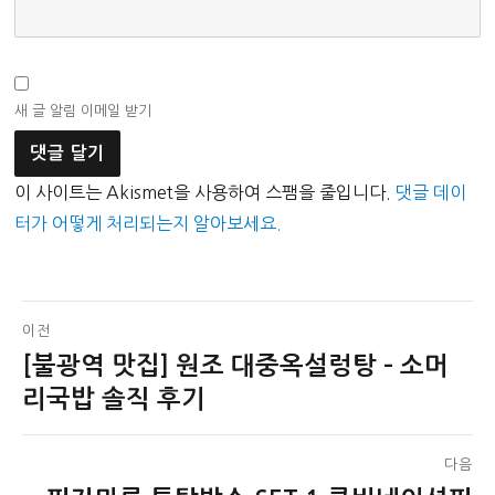
새 글 알림 이메일 받기
이 사이트는 Akismet을 사용하여 스팸을 줄입니다.
댓글 데이
터가 어떻게 처리되는지 알아보세요.
글
이전
[불광역 맛집] 원조 대중옥설렁탕 – 소머
이
탐
전
리국밥 솔직 후기
색
글:
다음