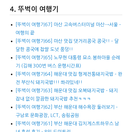
뚜벅이 여행기
[뚜벅이 여행기67] 마산 고속버스터미널 마산→서울 –
여행의 끝
[뚜벅이 여행기66] 마산 맛집 댓거리콩국 콩국!! – 달
달한 콩국에 찹쌀 도넛 풍덩!!
[뚜벅이 여행기65] 노무현 대통령 묘소 봉하마을 순례
기 (김해 300번 버스 운행시간표)
[뚜벅이 여행기64] 해운대 맛집 형제전통돼지국밥 – 완
전 부산식 돼지국밥!!! 쏴라있네!!
[뚜벅이 여행기63] 해운대 맛집 오복돼지국밥 – 돼지
잡내 없이 깔끔한 돼지국밥 추천ㅋㅋㅋ
[뚜벅이 여행기62] 부산 해운대 해수욕장 둘러보기 –
구남로 문화광장, LCT, 송림공원
[뚜벅이 여행기61] 부산 해운대 김치게스트하우스 남
녀 혼성 후기 – 8인 도미토리