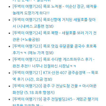
[뚜벅이 여행기26] 목포 노적봉 – 이순신 장군, 왜적을
놀래켜 도망가게 하다!!
[뚜벅이 여행기25] 목포신항에 거치된 세월호를 찾아
서 (시내버스 교통편 정보)
[뚜벅이 여행기24] 목포 북항 – 세월호를 보러 가기 전
관문 (+노을공원)
[뚜벅이 여행기23] 목포 맛집 유달콩물 콩국수 호로록
후기ㅋㅋ (메뉴 가격 정보)
[뚜벅이 여행기22] 목포 수다방 게스트하우스 후기 –
완전 추천!! 너무나 친절하신 사장님ㅋㅋ
[뚜벅이 여행기21] KTX-산천 407 광주송정역 → 목포
역 후기 (시간, 요금 정보)
[뚜벅이 여행기20] 광주 구 전남도청 건물 + 아시아문
화전당 (5.18 최후 항쟁지)
[뚜벅이 여행기19] 광주 전일빌딩245 – 계엄군 헬기의
탄흔을 간직한 채…