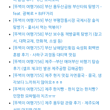
[뚜벅이 여행기60] 부산 용두산공원 부산타워 탐방기 –
feat. 광복로 + BIFF거리
[뚜벅이 여행기59] 부산 부평깡통시장 국제시장 솔직
탐방기 – 줄서서 먹는 떡볶이?
[뚜벅이 여행기58] 부산 보수동 책방골목 탐방기 (참고
서, 대학교재, 만화책, 소설 등)
[뚜벅이 여행기57] 부산 남해달인횟집 숙성회 회백반
혼밥 후기 – 사하구 괴정동 대티역 맛집
[뚜벅이 여행기56] 제주→부산 에어부산 비행기 탑승
후기 (셀프 체크인 발권 제주공항 김해공항)
[뚜벅이 여행기55] 제주 현지 맛집 자연몸국 – 몸국, 생
각보다 느끼하지 않아요ㅎㅎㅎ
[뚜벅이 여행기52] 제주 한치빵 – 한치 없는 한치빵?
민망한 모짜렐라 치즈ㅠㅠ
[뚜벅이 여행기51] 제주 용두암 관람 후기 – 제주도에
서의 마지막 여정