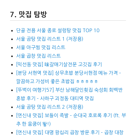
맛집 탐방
단골 전용 서울 종로 설렁탕 맛집 TOP 10
서울 곰탕 맛집 리스트 1 (저장용)
서울 아구찜 맛집 리스트
서울 곱창 맛집 리스트
[익선동 맛집] 味갈매기살전문 고깃집 후기
[분당 서현역 맛집] 상무초밥 분당서현점 메뉴 가격 –
깔끔하고 가성비 좋은 초밥집 ㅎㅎㅎㅎㅎ
[뚜벅이 여행기57] 부산 남해달인횟집 숙성회 회백반
혼밥 후기 – 사하구 괴정동 대티역 맛집
서울 곰탕 맛집 리스트 2 (저장용)
[연신내 맛집] 보들이 족발 – 순대국 호로록 후기 (ft. 부
추 한 움쿰이 뙇!)
[연신내 맛집] 대명 왕십리 곱창 방문 후기 – 곱창 대창