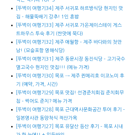
[뚜벅이 여행기34] 제주 서귀포 하르방식당 현지인 맛
집 – 해물뚝배기 강추! 1인 혼밥
[뚜벅이 여행기33] 제주 서귀포 가온제이스테이 게스
트하우스 투숙 후기 (싼맛에 묵다)
[뚜벅이 여행기32] 제주 애월항 – 제주 바다와의 첫만
남! (모슬포항 영해식당)
[뚜벅이 여행기31] 제주 동문시장 동진식당 – 고기국수
멸고국수 현지인 맛집!!! (메뉴 가격)
[뚜벅이 여행기30] 목포 → 제주 퀸메리호 이코노미 후
기 (예약, 가격, 시간)
[뚜벅이 여행기29] 목포 맛집! 선경준치회집 준치회무
침 – 썩어도 준치? 메뉴 가격
[뚜벅이 여행기28] 목포 근대역사문화공간 투어 후기 –
일본영사관 동양척식 적산가옥
[뚜벅이 여행기27] 목포 유달산 등산 후기 – 목포 시내
가 한 눈에!! + 일등바위