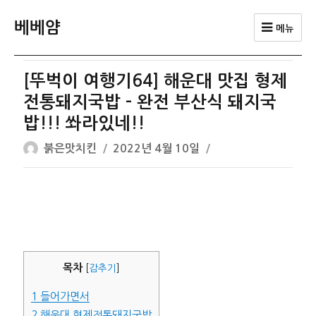
베베얌
메뉴
[뚜벅이 여행기64] 해운대 맛집 형제
전통돼지국밥 – 완전 부산식 돼지국
밥!!! 쏴라있네!!
글
작
붉은맛치킨
2022년 4월 10일
쓴
성
이
일
자
목차
[
감추기
]
1
들어가면서
2
해운대 형제전통돼지국밥