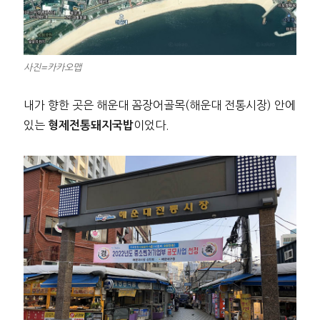
사진=카카오맵
내가 향한 곳은 해운대 꼼장어골목(해운대 전통시장) 안에
있는
이었다.
형제전통돼지국밥