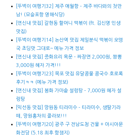
[뚜벅이 여행기32] 제주 애월항 – 제주 바다와의 첫만
남! (모슬포항 영해식당)
[연신내 맛집] 갈현동 할머니 떡볶이 (ft. 김신영 인생
맛집)
[뚜벅이 여행기14] 논산역 맛집 제일분식 떡볶이 오뎅
국 초딩맛 그대로~ 메뉴 가격 정보
[연신내 맛집] 중화요리 옥문 – 짜장면 2,000원, 짬뽕
3,000원 혜자 가격!!!
[뚜벅이 여행기23] 목포 맛집 유달콩물 콩국수 호로록
후기ㅋㅋ (메뉴 가격 정보)
[연신내 맛집] 봉화 가마솥 설렁탕 – 7,000원 혜자 설
렁탕
[익선동 맛집] 망원동 티라미수 – 티라미수, 생딸기라
떼, 망원홍차의 콜라보!!!
[뚜벅이 여행기20] 광주 구 전남도청 건물 + 아시아문
화전당 (5.18 최후 항쟁지)