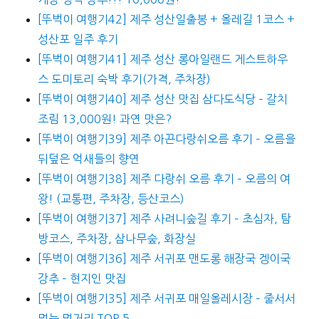
[뚜벅이 여행기42] 제주 성산일출봉 + 올레길 1코스 +
성산포 일주 후기
[뚜벅이 여행기41] 제주 성산 롱아일랜드 게스트하우
스 도미토리 숙박 후기(가격, 주차장)
[뚜벅이 여행기40] 제주 성산 맛집 삼다도식당 – 갈치
조림 13,000원! 과연 맛은?
[뚜벅이 여행기39] 제주 아끈다랑쉬오름 후기 – 오름을
뒤덮은 억새들의 향연
[뚜벅이 여행기38] 제주 다랑쉬 오름 후기 – 오름의 여
왕! (교통편, 주차장, 등산코스)
[뚜벅이 여행기37] 제주 사려니숲길 후기 – 초심자, 탐
방코스, 주차장, 삼나무숲, 화장실
[뚜벅이 여행기36] 제주 서귀포 맨도롱 해장국 겡이국
강추 – 현지인 맛집
[뚜벅이 여행기35] 제주 서귀포 매일올레시장 – 줄서서
먹는 먹거리 TOP 5