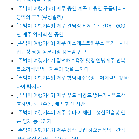
[뚜벅이 여행기50] 제주 용연 계곡 + 용연 구름다리 –
용암의 흔적(주상절리)
[뚜벅이 여행기49] 제주 관덕정 + 제주목 관아 – 600
년 제주 역사의 산 증인
[뚜벅이 여행기48] 제주 미소게스트하우스 후기 – 시내
접근성 짱짱 동문시장 용두암 인근
[뚜벅이 여행기47] 함덕해수욕장 맛집 안녕제주 전복
뿔소라비빔밥 – 제주의 맛을 느끼다
[뚜벅이 여행기46] 제주 함덕해수욕장 – 에메랄드빛 바
다에 빠지다
[뚜벅이 여행기45] 제주 우도 비양도 방문기 – 우도산
호해변, 하고수동, 배 도항선 시간
[뚜벅이 여행기44] 제주 수마포 해안 – 성산일출봉 인
근 일제 동굴진지
[뚜벅이 여행기43] 제주 성산 맛집 해오름식당 – 간장
게장 정식 강추!!! 10,000원!