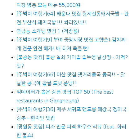
막창 염통 모듬 메뉴 55,000원
[뚜벅이 여행기64] 해운대 맛집 형제전통돼지국밥 – 완
전 부산식 돼지국밥!!! 쏴라있네!!
연남동 소개팅 맛집 1 (저장용)
[뚜벅이 여행기9] 부여 중앙시장 맛집 고향촌! 김치찌
개 전문 완전 혜자! 배 터져 죽을 뻔!
[불광동 맛집] 불광 돌쇠 가마솥 솥뚜껑 닭강정 – 가격?
맛?
[뚜벅이 여행기66] 마산 맛집 댓거리콩국 콩국!! – 달
달한 콩국에 찹쌀 도넛 풍덩!!
빅데이터가 뽑은 강릉 맛집 TOP 50 (The best
restaurants in Gangneung)
[뚜벅이 여행기36] 제주 서귀포 맨도롱 해장국 겡이국
강추 – 현지인 맛집
[망원동 맛집] 피자 전문 피맥 하우스 리뷰 (feat. 화려
한 불쇼)