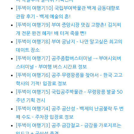
[뚜벅이 여행기10] 국립부여박물관 백제 금동대향로
관람 후기 – 백제 예술의 혼!
[뚜벅이 여행기9] 부여 중앙시장 맛집 고향촌! 김치찌
개 전문 완전 혜자! 배 터져 죽을 뻔!
[뚜벅이 여행기8] 부여 궁남지 – 나만 알고싶은 최고의
데이트 장소
[뚜벅이 여행기7] 공주종합버스터미널 → 부여시외버
스터미널 – 부여행 버스 시간표 정보
[뚜벅이 여행기6] 공주 무령왕릉을 찾아서 – 한국 고고
학사의 기적! 입장료 정보
[뚜벅이 여행기5] 국립공주박물관 – 무령왕릉 발굴 50
주년 기획 전시
[뚜벅이 여행기4] 공주 공산성 – 백제의 난공불락 두 번
째 수도 – 주차장 입장료 정보
[뚜벅이 여행기3] 공주 금강철교 – 금강을 가로지르는
인도교 + 공산성 풍경