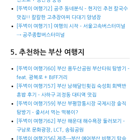
[뚜벅이 여행기2] 공주 동네분식 – 현지인 추천 칼국수
맛집!! 칼칼한 고추장아찌 다대기 양념장
[뚜벅이 여행기1] 여행의 시작 – 서울고속버스터미널
→ 공주종합버스터미널
추천하는 부산 여행지
[뚜벅이 여행기60] 부산 용두산공원 부산타워 탐방기 –
feat. 광복로 + BIFF거리
[뚜벅이 여행기57] 부산 남해달인횟집 숙성회 회백반
혼밥 후기 – 사하구 괴정동 대티역 맛집
[뚜벅이 여행기59] 부산 부평깡통시장 국제시장 솔직
탐방기 – 줄서서 먹는 떡볶이?
[뚜벅이 여행기62] 부산 해운대 해수욕장 둘러보기 –
구남로 문화광장, LCT, 송림공원
[뚜벅이 여행기56] 제주→부산 에어부산 비행기 탑승