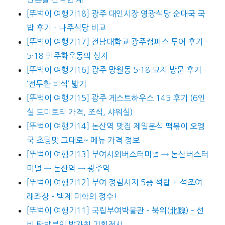
[뚜벅이 여행기18] 광주 대인시장 영광식당 순대국 국
밥 후기 – 나주식당 비교
[뚜벅이 여행기17] 전남대학교 광주캠퍼스 투어 후기 –
5·18 민주화운동의 성지
[뚜벅이 여행기16] 광주 망월동 5·18 묘지 방문 후기 –
‘전두환 비석’ 밟기
[뚜벅이 여행기15] 광주 게스트하우스 145 후기 (6인
실 도미토리 가격, 조식, 샤워실)
[뚜벅이 여행기14] 논산역 맛집 제일분식 떡볶이 오뎅
국 초딩맛 그대로~ 메뉴 가격 정보
[뚜벅이 여행기13] 부여시외버스터미널 → 논산버스터
미널 → 논산역 → 광주역
[뚜벅이 여행기12] 부여 정림사지 5층 석탑 + 석조여
래좌상 – 백제 미학의 정수!
[뚜벅이 여행기11] 국립부여박물관 – 북위(北魏) – 선
비 탁발부의 발자취 기획전시