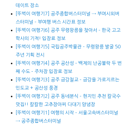
데이트 장소
[뚜벅이 여행기7] 공주종합버스터미널 → 부여시외버
스터미널 – 부여행 버스 시간표 정보
[뚜벅이 여행기6] 공주 무령왕릉을 찾아서 – 한국 고고
학사의 기적! 입장료 정보
[뚜벅이 여행기5] 국립공주박물관 – 무령왕릉 발굴 50
주년 기획 전시
[뚜벅이 여행기4] 공주 공산성 – 백제의 난공불락 두 번
째 수도 – 주차장 입장료 정보
[뚜벅이 여행기3] 공주 금강철교 – 금강을 가로지르는
인도교 + 공산성 풍경
[뚜벅이 여행기2] 공주 동네분식 – 현지인 추천 칼국수
맛집!! 칼칼한 고추장아찌 다대기 양념장
[뚜벅이 여행기1] 여행의 시작 – 서울고속버스터미널
→ 공주종합버스터미널