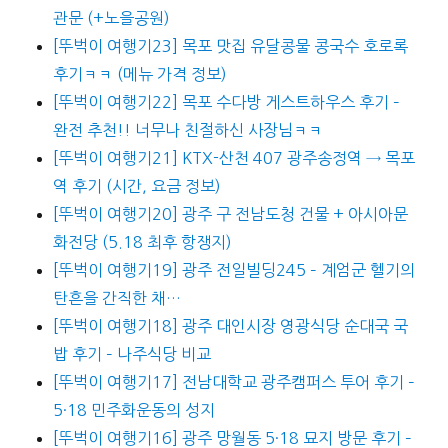
관문 (+노을공원)
[뚜벅이 여행기23] 목포 맛집 유달콩물 콩국수 호로록
후기ㅋㅋ (메뉴 가격 정보)
[뚜벅이 여행기22] 목포 수다방 게스트하우스 후기 –
완전 추천!! 너무나 친절하신 사장님ㅋㅋ
[뚜벅이 여행기21] KTX-산천 407 광주송정역 → 목포
역 후기 (시간, 요금 정보)
[뚜벅이 여행기20] 광주 구 전남도청 건물 + 아시아문
화전당 (5.18 최후 항쟁지)
[뚜벅이 여행기19] 광주 전일빌딩245 – 계엄군 헬기의
탄흔을 간직한 채…
[뚜벅이 여행기18] 광주 대인시장 영광식당 순대국 국
밥 후기 – 나주식당 비교
[뚜벅이 여행기17] 전남대학교 광주캠퍼스 투어 후기 –
5·18 민주화운동의 성지
[뚜벅이 여행기16] 광주 망월동 5·18 묘지 방문 후기 –