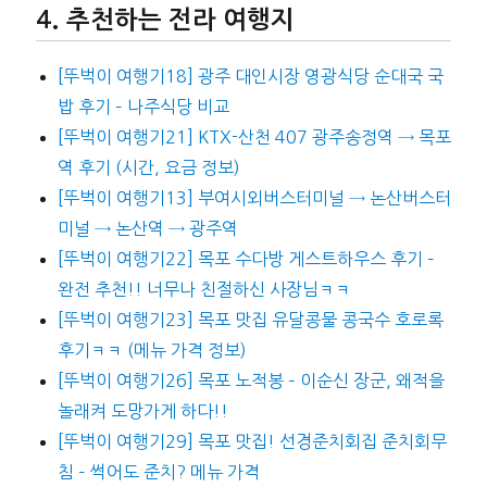
추천하는 전라 여행지
[뚜벅이 여행기18] 광주 대인시장 영광식당 순대국 국
밥 후기 – 나주식당 비교
[뚜벅이 여행기21] KTX-산천 407 광주송정역 → 목포
역 후기 (시간, 요금 정보)
[뚜벅이 여행기13] 부여시외버스터미널 → 논산버스터
미널 → 논산역 → 광주역
[뚜벅이 여행기22] 목포 수다방 게스트하우스 후기 –
완전 추천!! 너무나 친절하신 사장님ㅋㅋ
[뚜벅이 여행기23] 목포 맛집 유달콩물 콩국수 호로록
후기ㅋㅋ (메뉴 가격 정보)
[뚜벅이 여행기26] 목포 노적봉 – 이순신 장군, 왜적을
놀래켜 도망가게 하다!!
[뚜벅이 여행기29] 목포 맛집! 선경준치회집 준치회무
침 – 썩어도 준치? 메뉴 가격