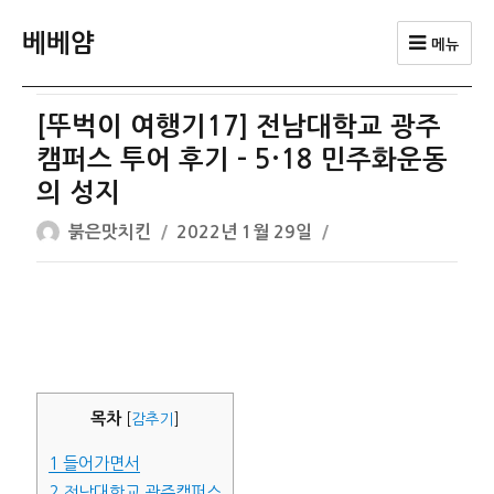
베베얌
메뉴
[뚜벅이 여행기17] 전남대학교 광주
캠퍼스 투어 후기 – 5·18 민주화운동
의 성지
글
작
붉은맛치킨
2022년 1월 29일
쓴
성
이
일
자
목차
[
감추기
]
1
들어가면서
2
전남대학교 광주캠퍼스