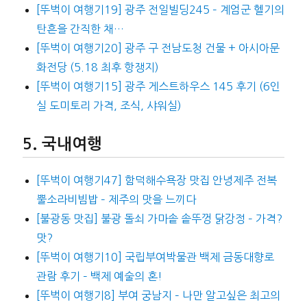
[뚜벅이 여행기19] 광주 전일빌딩245 – 계엄군 헬기의
탄흔을 간직한 채…
[뚜벅이 여행기20] 광주 구 전남도청 건물 + 아시아문
화전당 (5.18 최후 항쟁지)
[뚜벅이 여행기15] 광주 게스트하우스 145 후기 (6인
실 도미토리 가격, 조식, 샤워실)
국내여행
[뚜벅이 여행기47] 함덕해수욕장 맛집 안녕제주 전복
뿔소라비빔밥 – 제주의 맛을 느끼다
[불광동 맛집] 불광 돌쇠 가마솥 솥뚜껑 닭강정 – 가격?
맛?
[뚜벅이 여행기10] 국립부여박물관 백제 금동대향로
관람 후기 – 백제 예술의 혼!
[뚜벅이 여행기8] 부여 궁남지 – 나만 알고싶은 최고의