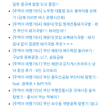
달한 콩국에 찹쌀 도넛 풍덩!!
[뚜벅이 여행기65] 노무현 대통령 묘소 봉하마을 순례
기 (김해 300번 버스 운행시간표)
[뚜벅이 여행기64] 해운대 맛집 형제전통돼지국밥 – 완
전 부산식 돼지국밥!!! 쏴라있네!!
[뚜벅이 여행기63] 해운대 맛집 오복돼지국밥 – 돼지
잡내 없이 깔끔한 돼지국밥 추천ㅋㅋㅋ
[뚜벅이 여행기62] 부산 해운대 해수욕장 둘러보기 –
구남로 문화광장, LCT, 송림공원
[뚜벅이 여행기61] 부산 해운대 김치게스트하우스 남
녀 혼성 후기 – 8인 도미토리
[뚜벅이 여행기60] 부산 용두산공원 부산타워 탐방기 –
feat. 광복로 + BIFF거리
[뚜벅이 여행기59] 부산 부평깡통시장 국제시장 솔직
탐방기 – 줄서서 먹는 떡볶이?
[뚜벅이 여행기58] 부산 보수동 책방골목 탐방기 (참고