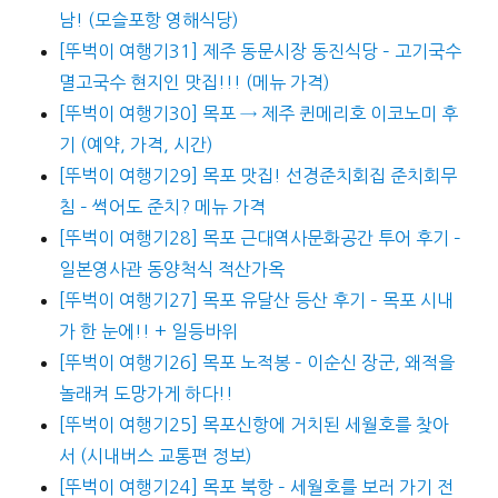
남! (모슬포항 영해식당)
[뚜벅이 여행기31] 제주 동문시장 동진식당 – 고기국수
멸고국수 현지인 맛집!!! (메뉴 가격)
[뚜벅이 여행기30] 목포 → 제주 퀸메리호 이코노미 후
기 (예약, 가격, 시간)
[뚜벅이 여행기29] 목포 맛집! 선경준치회집 준치회무
침 – 썩어도 준치? 메뉴 가격
[뚜벅이 여행기28] 목포 근대역사문화공간 투어 후기 –
일본영사관 동양척식 적산가옥
[뚜벅이 여행기27] 목포 유달산 등산 후기 – 목포 시내
가 한 눈에!! + 일등바위
[뚜벅이 여행기26] 목포 노적봉 – 이순신 장군, 왜적을
놀래켜 도망가게 하다!!
[뚜벅이 여행기25] 목포신항에 거치된 세월호를 찾아
서 (시내버스 교통편 정보)
[뚜벅이 여행기24] 목포 북항 – 세월호를 보러 가기 전