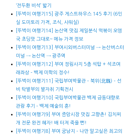
‘전두환 비석’ 밟기
[뚜벅이 여행기15] 광주 게스트하우스 145 후기 (6인
실 도미토리 가격, 조식, 샤워실)
[뚜벅이 여행기14] 논산역 맛집 제일분식 떡볶이 오뎅
국 초딩맛 그대로~ 메뉴 가격 정보
[뚜벅이 여행기13] 부여시외버스터미널 → 논산버스터
미널 → 논산역 → 광주역
[뚜벅이 여행기12] 부여 정림사지 5층 석탑 + 석조여
래좌상 – 백제 미학의 정수!
[뚜벅이 여행기11] 국립부여박물관 – 북위(北魏) – 선
비 탁발부의 발자취 기획전시
[뚜벅이 여행기10] 국립부여박물관 백제 금동대향로
관람 후기 – 백제 예술의 혼!
[뚜벅이 여행기9] 부여 중앙시장 맛집 고향촌! 김치찌
개 전문 완전 혜자! 배 터져 죽을 뻔!
[뚜벅이 여행기8] 부여 궁남지 – 나만 알고싶은 최고의