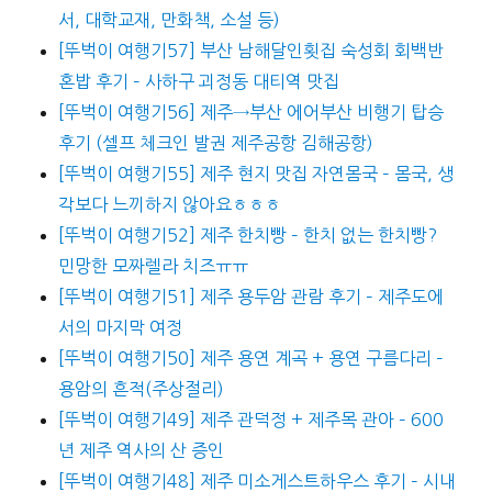
서, 대학교재, 만화책, 소설 등)
[뚜벅이 여행기57] 부산 남해달인횟집 숙성회 회백반
혼밥 후기 – 사하구 괴정동 대티역 맛집
[뚜벅이 여행기56] 제주→부산 에어부산 비행기 탑승
후기 (셀프 체크인 발권 제주공항 김해공항)
[뚜벅이 여행기55] 제주 현지 맛집 자연몸국 – 몸국, 생
각보다 느끼하지 않아요ㅎㅎㅎ
[뚜벅이 여행기52] 제주 한치빵 – 한치 없는 한치빵?
민망한 모짜렐라 치즈ㅠㅠ
[뚜벅이 여행기51] 제주 용두암 관람 후기 – 제주도에
서의 마지막 여정
[뚜벅이 여행기50] 제주 용연 계곡 + 용연 구름다리 –
용암의 흔적(주상절리)
[뚜벅이 여행기49] 제주 관덕정 + 제주목 관아 – 600
년 제주 역사의 산 증인
[뚜벅이 여행기48] 제주 미소게스트하우스 후기 – 시내