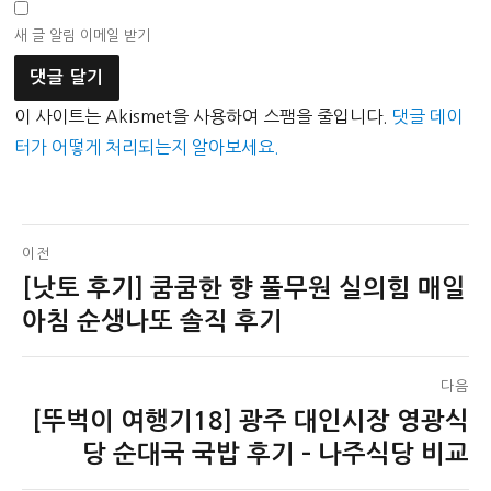
새 글 알림 이메일 받기
이 사이트는 Akismet을 사용하여 스팸을 줄입니다.
댓글 데이
터가 어떻게 처리되는지 알아보세요.
글
이전
[낫토 후기] 쿰쿰한 향 풀무원 실의힘 매일
이
탐
전
아침 순생나또 솔직 후기
색
글:
다음
[뚜벅이 여행기18] 광주 대인시장 영광식
다
음
당 순대국 국밥 후기 – 나주식당 비교
글: