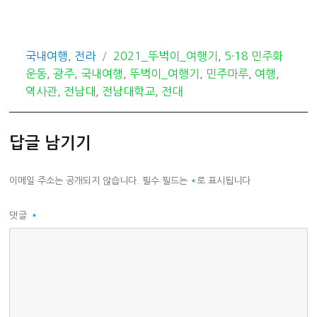
카
태
국내여행
,
전라
2021_뚜벅이_여행기
,
5·18 민주화
테
그
운동
,
광주
,
국내여행
,
뚜벅이_여행기
,
민주마루
,
여행
,
고
역사관
,
전남대
,
전남대학교
,
전대
리
답글 남기기
이메일 주소는 공개되지 않습니다.
필수 필드는
*
로 표시됩니다
댓글
*