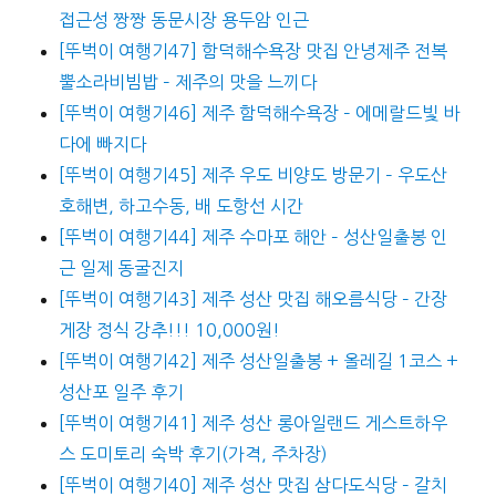
접근성 짱짱 동문시장 용두암 인근
[뚜벅이 여행기47] 함덕해수욕장 맛집 안녕제주 전복
뿔소라비빔밥 – 제주의 맛을 느끼다
[뚜벅이 여행기46] 제주 함덕해수욕장 – 에메랄드빛 바
다에 빠지다
[뚜벅이 여행기45] 제주 우도 비양도 방문기 – 우도산
호해변, 하고수동, 배 도항선 시간
[뚜벅이 여행기44] 제주 수마포 해안 – 성산일출봉 인
근 일제 동굴진지
[뚜벅이 여행기43] 제주 성산 맛집 해오름식당 – 간장
게장 정식 강추!!! 10,000원!
[뚜벅이 여행기42] 제주 성산일출봉 + 올레길 1코스 +
성산포 일주 후기
[뚜벅이 여행기41] 제주 성산 롱아일랜드 게스트하우
스 도미토리 숙박 후기(가격, 주차장)
[뚜벅이 여행기40] 제주 성산 맛집 삼다도식당 – 갈치