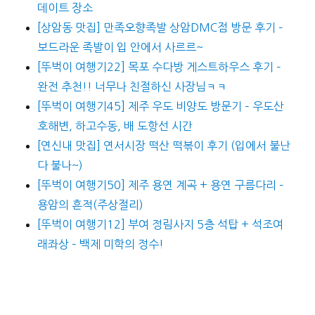
데이트 장소
[상암동 맛집] 만족오향족발 상암DMC점 방문 후기 –
보드라운 족발이 입 안에서 사르르~
[뚜벅이 여행기22] 목포 수다방 게스트하우스 후기 –
완전 추천!! 너무나 친절하신 사장님ㅋㅋ
[뚜벅이 여행기45] 제주 우도 비양도 방문기 – 우도산
호해변, 하고수동, 배 도항선 시간
[연신내 맛집] 연서시장 떡산 떡볶이 후기 (입에서 불난
다 불나~)
[뚜벅이 여행기50] 제주 용연 계곡 + 용연 구름다리 –
용암의 흔적(주상절리)
[뚜벅이 여행기12] 부여 정림사지 5층 석탑 + 석조여
래좌상 – 백제 미학의 정수!