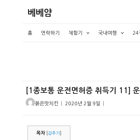
베베얌
홈
연락하기
체험기
국내여행
2
[1종보통 운전면허증 취득기 11] 
글
작
붉은맛치킨
2020년 2월 9일
쓴
성
이
일
자
목차
[
감추기
]