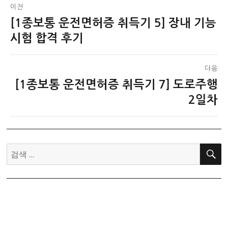
글
이전
[1종보통 운전면허증 취득기 5] 장내 기능
이
탐
전
시험 합격 후기
색
글:
다음
[1종보통 운전면허증 취득기 7] 도로주행
다
음
2일차
글:
검
색: