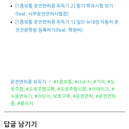
[1종보통 운전면허증 취득기 2] 필기 학과시험 보기
(feat. 서부운전면허시험장)
[1종보통 운전면허증 취득기 1] 일산 뉴대성 자동차 운
전전문학원 등록하기(feat. 학원비)
카
태
운전면허증 취득기
#1종보통
,
#clutch
,
#기어
,
#도
테
그
로주행
,
#도로주행교육
,
#도로주행시험
,
#브레이크
,
#
고
수동변속기
,
#어린이_보호구역
,
#운전면허
,
#운전면허
리
증
,
#클러치
답글 남기기