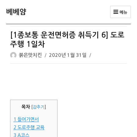
베베얌
메뉴
[1종보통 운전면허증 취득기 6] 도로
주행 1일차
글
작
붉은맛치킨
2020년 1월 31일
쓴
성
이
일
자
목차
[
감추기
]
1
들어가면서
2
도로주행 교육
3
A코스