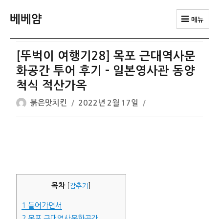
베베얌
메뉴
[뚜벅이 여행기28] 목포 근대역사문
화공간 투어 후기 – 일본영사관 동양
척식 적산가옥
글
작
붉은맛치킨
2022년 2월 17일
쓴
성
이
일
자
목차
[
감추기
]
1
들어가면서
2
목포 근대역사문화공간