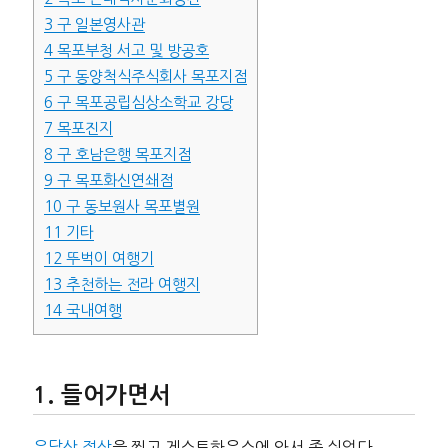
3
구 일본영사관
4
목포부청 서고 및 방공호
5
구 동양척식주식회사 목포지점
6
구 목포공립심상소학교 강당
7
목포진지
8
구 호남은행 목포지점
9
구 목포화신연쇄점
10
구 동보원사 목포별원
11
기타
12
뚜벅이 여행기
13
추천하는 전라 여행지
14
국내여행
들어가면서
유달산 정상
을 찍고 게스트하우스에 와서 좀 쉬었다.