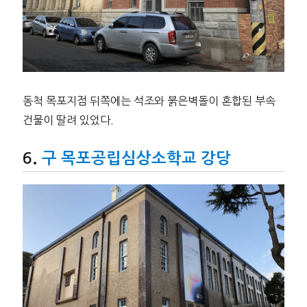
동척 목포지점 뒤쪽에는 석조와 붉은벽돌이 혼합된 부속
건물이 딸려 있었다.
구 목포공립심상소학교 강당