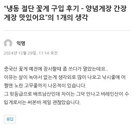
리
“냉동 절단 꽃게 구입 후기 – 양념게장 간장
게장 맛있어요”의 1개의 생각
댓
익명
글:
2024년 12월 29일, 11:14 오전
중국산 꽃게 예전에 장사할때 좀 쓰다가 말았는데요..
이유는 살이 녹아서 없는게 생각외로 많이 나오고 낚시줄에 어
쩔땐 노란 고무줄까지 나온적이 있습니다.
그 윗등급으로 배트남산인데 차이는 그닥 안나고 바레인산이 수
입게로서는 써본바 제일 괜찮았습니다.
응답