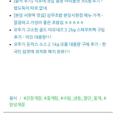
[솔직 후기] 지호네 젓갈 통영 어리굴젓 500g 후기 –
밥도둑이 따로 없네
[분당 서현역 맛집] 상무초밥 분당서현점 메뉴 가격 –
깔끔하고 가성비 좋은 초밥집 ㅎㅎㅎㅎㅎ
오뚜기 고소한 골드 마요네즈 3.2kg 스파우트팩 구입
후기 – 미친 대용량!!!
오뚜기 돈까스 소스 2.1kg 괴물 대용량 구매 후기 – 한
국인 입맛에 최적화 패치 완료!!!
카
태
음식
#간장게장
,
#꽃게탕
,
#수입_냉동_절단_꽃게
,
#
테
그
양념게장
고