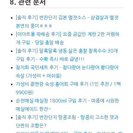
관련 문서
[솔직 후기] 반찬단지 김본 멜젓소스 – 삼겹살과 멜젓
본연의 풍미ㅎㅎㅎ
[이마트몰 쓱배송 후기] 요즘 금값인 계란 2판 저렴하
게 구입 – 당일 총알 배송
[솔직 후기] 알록달록 냉동 삶은 홍찰 찰옥수수 30개
구입 후기 – 수확 즉시 바로 급냉!!!
참치회 국민세트 후기 – 참다랑어 눈다랑어 황다랑어
속살 (가성비 + 아쉬움)
가성비 끝판왕 숙성 홍어회 구매 후기 (1인 추천 / 1팩
9900원)
순천매실 매실청 1800ml 구입 후기 – 여름에 시원한
매실에이드 한잔~
[솔직 후기] 반찬단지 땅콩조림 – 땅콩의 고소한 맛과
단짠의 조합은?