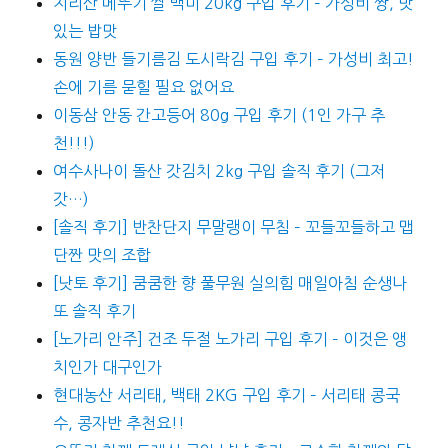
지리산 메뚜기 쌀 백미 20kg 구입 후기 – 가성비 짱, 맛
있는 밥맛
동원 양반 들기름김 도시락김 구입 후기 – 가성비 최고!
손에 기름 묻힐 필요 없어요
이동삼 안동 간고등어 80g 구입 후기 (1인 가구 추
천!!!)
여수사나이 돌산 갓김치 2kg 구입 솔직 후기 (그저
갓…)
[솔직 후기] 반찬단지 무말랭이 무침 – 꼬들꼬들하고 맵
단짠 맛의 조합
[낫토 후기] 쿰쿰한 향 풀무원 실의힘 매일아침 순생나
또 솔직 후기
[노가리 안주] 건조 두절 노가리 구입 후기 – 이것은 앵
치인가 대구인가
현대농산 서리태, 백태 2KG 구입 후기 – 서리태 콩국
수, 콩자반 추천요!!