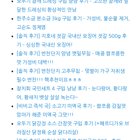
오뚜기 참깨 드레싱 구입 냠냠 후기 – 고소한 참깨와 달
달한 드레싱의 환상적인 만남
한주소금 본소금 3kg 구입 후기 – 가성비, 불순물 제거,
고순도 정제염
[솔직 후기] 지호네 젓갈 국내산 오징어 젓갈 500g 후
기 – 싱싱한 국내산 오징어!
[솔직 후기] 반찬단지 양념 깻잎무침 – 매콤 짭쪼름한
맛 가성비 대박!!!
[솔직 후기] 반찬단지 고추무침 – 맞벌이 가구 자취생
필수 반찬!!! 핵추천이요ㅎㅎㅎ
참치회 국민세트 4 구입 냠냠 후기 – 눈다랑어, 황다랑
어, 황새치 뱃살 살살 녹는다~
[비비고 즉석 국] 소고기 미역국 후기 – 짭쪼름 감칠맛
엄마가 해준 미역국 그맛!!!
오뚜기 닭강정 소스 간장맛 구입 후기 (+페르디가오 브
라질산 닭정육 순살 닭다리살)