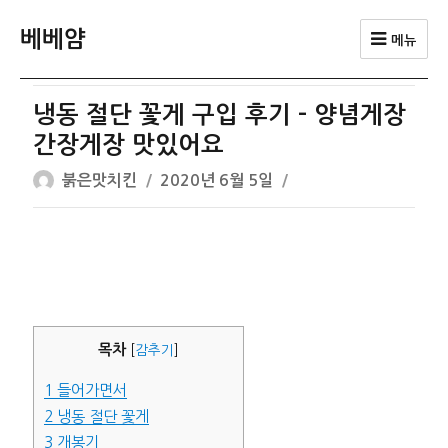
베베얌
메뉴
냉동 절단 꽃게 구입 후기 – 양념게장
간장게장 맛있어요
글
작
붉은맛치킨
2020년 6월 5일
쓴
성
이
일
자
목차
[
감추기
]
1
들어가면서
2
냉동 절단 꽃게
3
개봉기