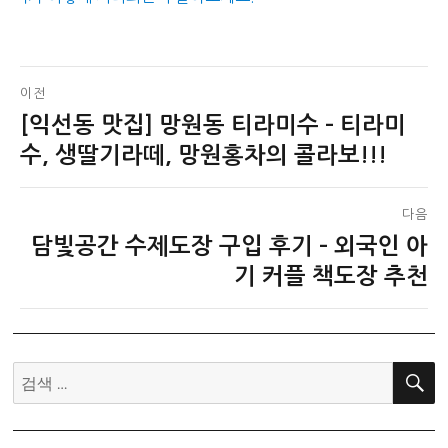
글
이전
[익선동 맛집] 망원동 티라미수 – 티라미
이
탐
전
수, 생딸기라떼, 망원홍차의 콜라보!!!
색
글:
다음
담빛공간 수제도장 구입 후기 – 외국인 아
다
음
기 커플 책도장 추천
글:
검
색: