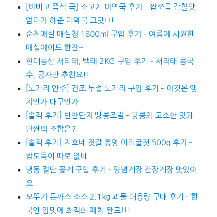
[비비고 즉석 국] 소고기 미역국 후기 – 짭쪼름 감칠맛
엄마가 해준 미역국 그맛!!!
순천매실 매실청 1800ml 구입 후기 – 여름에 시원한
매실에이드 한잔~
현대농산 서리태, 백태 2KG 구입 후기 – 서리태 콩국
수, 콩자반 추천요!!
[노가리 안주] 건조 두절 노가리 구입 후기 – 이것은 앵
치인가 대구인가
[솔직 후기] 반찬단지 땅콩조림 – 땅콩의 고소한 맛과
단짠의 조합은?
[솔직 후기] 지호네 젓갈 통영 어리굴젓 500g 후기 –
밥도둑이 따로 없네
냉동 절단 꽃게 구입 후기 – 양념게장 간장게장 맛있어
요
오뚜기 돈까스 소스 2.1kg 괴물 대용량 구매 후기 – 한
국인 입맛에 최적화 패치 완료!!!