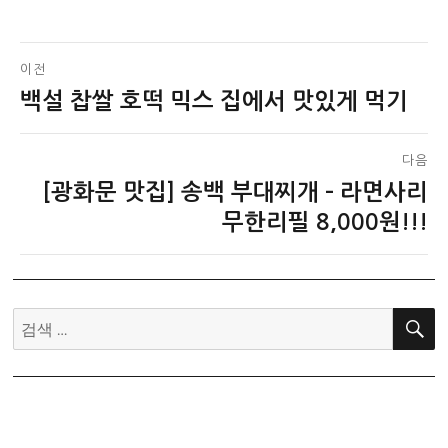
글
이전
백설 찹쌀 호떡 믹스 집에서 맛있게 먹기
이
탐
전
색
글:
다음
[광화문 맛집] 송백 부대찌개 – 라면사리
다
음
무한리필 8,000원!!!
글:
검
색: