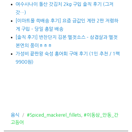
여수사나이 돌산 갓김치 2kg 구입 솔직 후기 (그저
갓…)
[이마트몰 쓱배송 후기] 요즘 금값인 계란 2판 저렴하
게 구입 – 당일 총알 배송
[솔직 후기] 반찬단지 김본 멜젓소스 – 삼겹살과 멜젓
본연의 풍미ㅎㅎㅎ
가성비 끝판왕 숙성 홍어회 구매 후기 (1인 추천 / 1팩
9900원)
카
태
음식
#Spiced_mackerel_fillets
,
#이동삼_안동_간
테
그
고등어
고