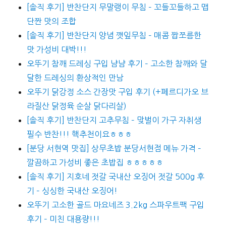
[솔직 후기] 반찬단지 무말랭이 무침 – 꼬들꼬들하고 맵
단짠 맛의 조합
[솔직 후기] 반찬단지 양념 깻잎무침 – 매콤 짭쪼름한
맛 가성비 대박!!!
오뚜기 참깨 드레싱 구입 냠냠 후기 – 고소한 참깨와 달
달한 드레싱의 환상적인 만남
오뚜기 닭강정 소스 간장맛 구입 후기 (+페르디가오 브
라질산 닭정육 순살 닭다리살)
[솔직 후기] 반찬단지 고추무침 – 맞벌이 가구 자취생
필수 반찬!!! 핵추천이요ㅎㅎㅎ
[분당 서현역 맛집] 상무초밥 분당서현점 메뉴 가격 –
깔끔하고 가성비 좋은 초밥집 ㅎㅎㅎㅎㅎ
[솔직 후기] 지호네 젓갈 국내산 오징어 젓갈 500g 후
기 – 싱싱한 국내산 오징어!
오뚜기 고소한 골드 마요네즈 3.2kg 스파우트팩 구입
후기 – 미친 대용량!!!