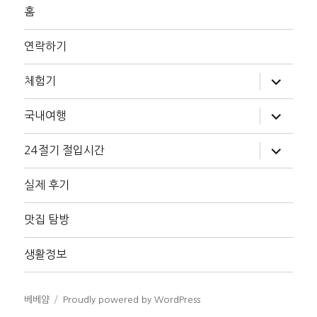
홈
연락하기
하
체험기
위
메
뉴
하
국내여행
확
위
장
메
뉴
하
24절기 절입시간
확
위
장
메
뉴
실제 후기
확
장
맛집 탐방
생활정보
베베얌
Proudly powered by WordPress