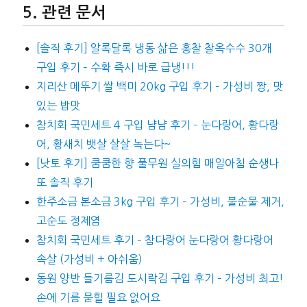
관련 문서
[솔직 후기] 알록달록 냉동 삶은 홍찰 찰옥수수 30개
구입 후기 – 수확 즉시 바로 급냉!!!
지리산 메뚜기 쌀 백미 20kg 구입 후기 – 가성비 짱, 맛
있는 밥맛
참치회 국민세트 4 구입 냠냠 후기 – 눈다랑어, 황다랑
어, 황새치 뱃살 살살 녹는다~
[낫토 후기] 쿰쿰한 향 풀무원 실의힘 매일아침 순생나
또 솔직 후기
한주소금 본소금 3kg 구입 후기 – 가성비, 불순물 제거,
고순도 정제염
참치회 국민세트 후기 – 참다랑어 눈다랑어 황다랑어
속살 (가성비 + 아쉬움)
동원 양반 들기름김 도시락김 구입 후기 – 가성비 최고!
손에 기름 묻힐 필요 없어요