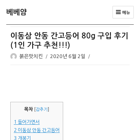
베베얌
메뉴
이동삼 안동 간고등어 80g 구입 후기
(1인 가구 추천!!!)
글
작
붉은맛치킨
2020년 6월 2일
쓴
성
이
일
자
목차
[
감추기
]
1
들어가면서
2
이동삼 안동 간고등어
3
개봉기