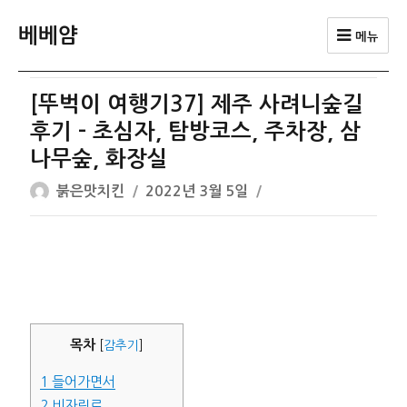
베베얌
메뉴
[뚜벅이 여행기37] 제주 사려니숲길
후기 – 초심자, 탐방코스, 주차장, 삼
나무숲, 화장실
글
작
붉은맛치킨
2022년 3월 5일
쓴
성
이
일
자
목차
[
감추기
]
1
들어가면서
2
비자림로