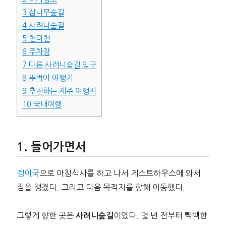
3
삼나무숲길
4
사려니숲길
5
천미천
6
주차장
7
다른 사려니숲길 입구
8
뚜벅이 여행기
9
추천하는 제주 여행지
10
국내여행
들어가면서
겡이국
으로 아침식사를 하고 나서 게스트하우스에 와서
짐을 챙겼다. 그리고 다음 목적지를 향해 이동했다.
그렇게 향한 곳은
이었다. 몇 년 전부터 빽빽한
사려니숲길