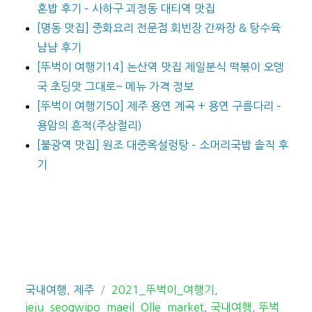
혼밥 후기 – 사하구 괴정동 대티역 맛집
[명동 맛집] 중화요리 전문점 회빈장 간짜장 & 탕수육
냠냠 후기
[뚜벅이 여행기14] 논산역 맛집 제일분식 떡볶이 오뎅
국 초딩맛 그대로~ 메뉴 가격 정보
[뚜벅이 여행기50] 제주 용연 계곡 + 용연 구름다리 –
용암의 흔적(주상절리)
[불광역 맛집] 원조 대중옥설렁탕 – 소머리국밥 솔직 후
기
카
태
국내여행
,
제주
2021_뚜벅이_여행기
,
테
그
jeju_seogwipo_maeil_Olle_market
,
국내여행
,
뚜벅