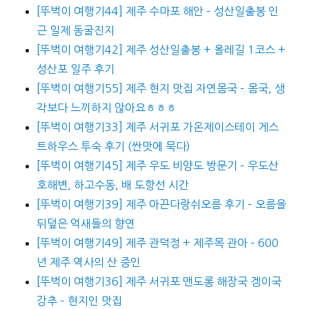
[뚜벅이 여행기44] 제주 수마포 해안 – 성산일출봉 인
근 일제 동굴진지
[뚜벅이 여행기42] 제주 성산일출봉 + 올레길 1코스 +
성산포 일주 후기
[뚜벅이 여행기55] 제주 현지 맛집 자연몸국 – 몸국, 생
각보다 느끼하지 않아요ㅎㅎㅎ
[뚜벅이 여행기33] 제주 서귀포 가온제이스테이 게스
트하우스 투숙 후기 (싼맛에 묵다)
[뚜벅이 여행기45] 제주 우도 비양도 방문기 – 우도산
호해변, 하고수동, 배 도항선 시간
[뚜벅이 여행기39] 제주 아끈다랑쉬오름 후기 – 오름을
뒤덮은 억새들의 향연
[뚜벅이 여행기49] 제주 관덕정 + 제주목 관아 – 600
년 제주 역사의 산 증인
[뚜벅이 여행기36] 제주 서귀포 맨도롱 해장국 겡이국
강추 – 현지인 맛집