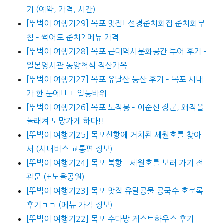
기 (예약, 가격, 시간)
[뚜벅이 여행기29] 목포 맛집! 선경준치회집 준치회무
침 – 썩어도 준치? 메뉴 가격
[뚜벅이 여행기28] 목포 근대역사문화공간 투어 후기 –
일본영사관 동양척식 적산가옥
[뚜벅이 여행기27] 목포 유달산 등산 후기 – 목포 시내
가 한 눈에!! + 일등바위
[뚜벅이 여행기26] 목포 노적봉 – 이순신 장군, 왜적을
놀래켜 도망가게 하다!!
[뚜벅이 여행기25] 목포신항에 거치된 세월호를 찾아
서 (시내버스 교통편 정보)
[뚜벅이 여행기24] 목포 북항 – 세월호를 보러 가기 전
관문 (+노을공원)
[뚜벅이 여행기23] 목포 맛집 유달콩물 콩국수 호로록
후기ㅋㅋ (메뉴 가격 정보)
[뚜벅이 여행기22] 목포 수다방 게스트하우스 후기 –