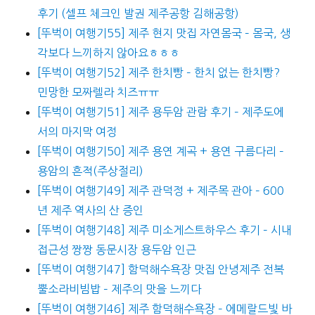
후기 (셀프 체크인 발권 제주공항 김해공항)
[뚜벅이 여행기55] 제주 현지 맛집 자연몸국 – 몸국, 생
각보다 느끼하지 않아요ㅎㅎㅎ
[뚜벅이 여행기52] 제주 한치빵 – 한치 없는 한치빵?
민망한 모짜렐라 치즈ㅠㅠ
[뚜벅이 여행기51] 제주 용두암 관람 후기 – 제주도에
서의 마지막 여정
[뚜벅이 여행기50] 제주 용연 계곡 + 용연 구름다리 –
용암의 흔적(주상절리)
[뚜벅이 여행기49] 제주 관덕정 + 제주목 관아 – 600
년 제주 역사의 산 증인
[뚜벅이 여행기48] 제주 미소게스트하우스 후기 – 시내
접근성 짱짱 동문시장 용두암 인근
[뚜벅이 여행기47] 함덕해수욕장 맛집 안녕제주 전복
뿔소라비빔밥 – 제주의 맛을 느끼다
[뚜벅이 여행기46] 제주 함덕해수욕장 – 에메랄드빛 바