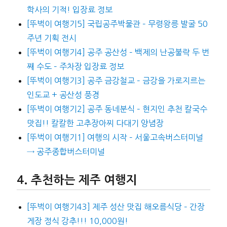
학사의 기적! 입장료 정보
[뚜벅이 여행기5] 국립공주박물관 – 무령왕릉 발굴 50
주년 기획 전시
[뚜벅이 여행기4] 공주 공산성 – 백제의 난공불락 두 번
째 수도 – 주차장 입장료 정보
[뚜벅이 여행기3] 공주 금강철교 – 금강을 가로지르는
인도교 + 공산성 풍경
[뚜벅이 여행기2] 공주 동네분식 – 현지인 추천 칼국수
맛집!! 칼칼한 고추장아찌 다대기 양념장
[뚜벅이 여행기1] 여행의 시작 – 서울고속버스터미널
→ 공주종합버스터미널
추천하는 제주 여행지
[뚜벅이 여행기43] 제주 성산 맛집 해오름식당 – 간장
게장 정식 강추!!! 10,000원!