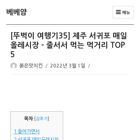
베베얌
메뉴
[뚜벅이 여행기35] 제주 서귀포 매일
올레시장 – 줄서서 먹는 먹거리 TOP
5
글
작
붉은맛치킨
2022년 3월 1일
쓴
성
이
일
자
목차
[
감추기
]
1
들어가면서
2
서귀포 매일올레시장