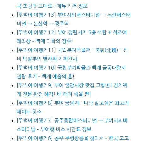
국 초딩맛 그대로~ 메뉴 가격 정보
[뚜벅이 여행기13] 부여시외버스터미널 → 논산버스터
미널 → 논산역 → 광주역
[뚜벅이 여행기12] 부여 정림사지 5층 석탑 + 석조여
래좌상 – 백제 미학의 정수!
[뚜벅이 여행기11] 국립부여박물관 – 북위(北魏) – 선
비 탁발부의 발자취 기획전시
[뚜벅이 여행기10] 국립부여박물관 백제 금동대향로
관람 후기 – 백제 예술의 혼!
[뚜벅이 여행기9] 부여 중앙시장 맛집 고향촌! 김치찌
개 전문 완전 혜자! 배 터져 죽을 뻔!
[뚜벅이 여행기8] 부여 궁남지 – 나만 알고싶은 최고의
데이트 장소
[뚜벅이 여행기7] 공주종합버스터미널 → 부여시외버
스터미널 – 부여행 버스 시간표 정보
[뚜벅이 여행기6] 공주 무령왕릉을 찾아서 – 한국 고고