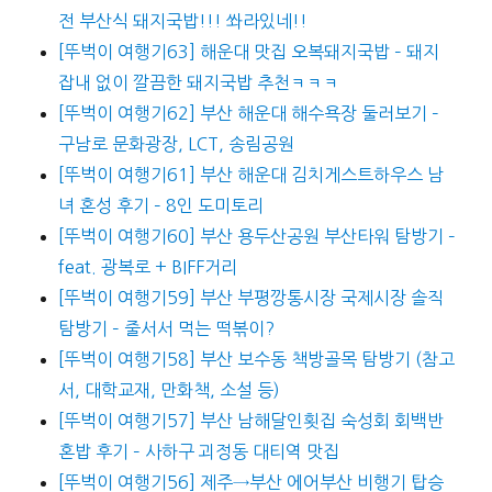
전 부산식 돼지국밥!!! 쏴라있네!!
[뚜벅이 여행기63] 해운대 맛집 오복돼지국밥 – 돼지
잡내 없이 깔끔한 돼지국밥 추천ㅋㅋㅋ
[뚜벅이 여행기62] 부산 해운대 해수욕장 둘러보기 –
구남로 문화광장, LCT, 송림공원
[뚜벅이 여행기61] 부산 해운대 김치게스트하우스 남
녀 혼성 후기 – 8인 도미토리
[뚜벅이 여행기60] 부산 용두산공원 부산타워 탐방기 –
feat. 광복로 + BIFF거리
[뚜벅이 여행기59] 부산 부평깡통시장 국제시장 솔직
탐방기 – 줄서서 먹는 떡볶이?
[뚜벅이 여행기58] 부산 보수동 책방골목 탐방기 (참고
서, 대학교재, 만화책, 소설 등)
[뚜벅이 여행기57] 부산 남해달인횟집 숙성회 회백반
혼밥 후기 – 사하구 괴정동 대티역 맛집
[뚜벅이 여행기56] 제주→부산 에어부산 비행기 탑승