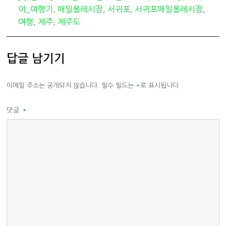
고
이_여행기
,
매일올레시장
,
서귀포
,
서귀포매일올레시장
,
리
여행
,
제주
,
제주도
답글 남기기
이메일 주소는 공개되지 않습니다.
필수 필드는
*
로 표시됩니다
댓글
*