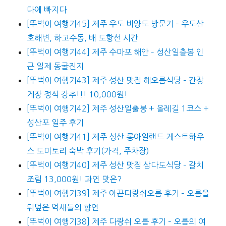
다에 빠지다
[뚜벅이 여행기45] 제주 우도 비양도 방문기 – 우도산
호해변, 하고수동, 배 도항선 시간
[뚜벅이 여행기44] 제주 수마포 해안 – 성산일출봉 인
근 일제 동굴진지
[뚜벅이 여행기43] 제주 성산 맛집 해오름식당 – 간장
게장 정식 강추!!! 10,000원!
[뚜벅이 여행기42] 제주 성산일출봉 + 올레길 1코스 +
성산포 일주 후기
[뚜벅이 여행기41] 제주 성산 롱아일랜드 게스트하우
스 도미토리 숙박 후기(가격, 주차장)
[뚜벅이 여행기40] 제주 성산 맛집 삼다도식당 – 갈치
조림 13,000원! 과연 맛은?
[뚜벅이 여행기39] 제주 아끈다랑쉬오름 후기 – 오름을
뒤덮은 억새들의 향연
[뚜벅이 여행기38] 제주 다랑쉬 오름 후기 – 오름의 여