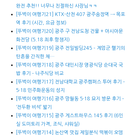
완전 추천!! 너무나 친절하신 사장님ㅋㅋ
[뚜벅이 여행기21] KTX-산천 407 광주송정역 → 목포
역 후기 (시간, 요금 정보)
[뚜벅이 여행기20] 광주 구 전남도청 건물 + 아시아문
화전당 (5.18 최후 항쟁지)
[뚜벅이 여행기19] 광주 전일빌딩245 – 계엄군 헬기의
탄흔을 간직한 채…
[뚜벅이 여행기18] 광주 대인시장 영광식당 순대국 국
밥 후기 – 나주식당 비교
[뚜벅이 여행기17] 전남대학교 광주캠퍼스 투어 후기 –
5·18 민주화운동의 성지
[뚜벅이 여행기16] 광주 망월동 5·18 묘지 방문 후기 –
‘전두환 비석’ 밟기
[뚜벅이 여행기15] 광주 게스트하우스 145 후기 (6인
실 도미토리 가격, 조식, 샤워실)
[뚜벅이 여행기14] 논산역 맛집 제일분식 떡볶이 오뎅