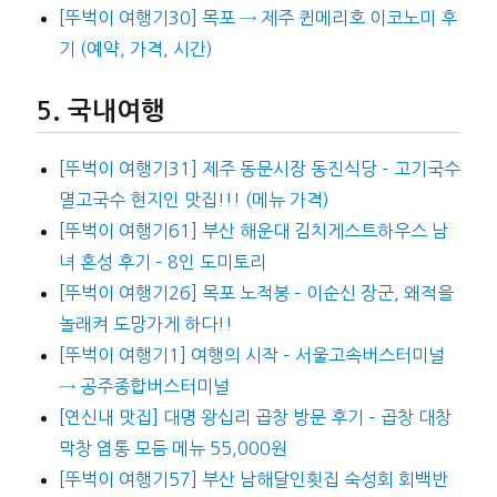
[뚜벅이 여행기30] 목포 → 제주 퀸메리호 이코노미 후
기 (예약, 가격, 시간)
국내여행
[뚜벅이 여행기31] 제주 동문시장 동진식당 – 고기국수
멸고국수 현지인 맛집!!! (메뉴 가격)
[뚜벅이 여행기61] 부산 해운대 김치게스트하우스 남
녀 혼성 후기 – 8인 도미토리
[뚜벅이 여행기26] 목포 노적봉 – 이순신 장군, 왜적을
놀래켜 도망가게 하다!!
[뚜벅이 여행기1] 여행의 시작 – 서울고속버스터미널
→ 공주종합버스터미널
[연신내 맛집] 대명 왕십리 곱창 방문 후기 – 곱창 대창
막창 염통 모듬 메뉴 55,000원
[뚜벅이 여행기57] 부산 남해달인횟집 숙성회 회백반