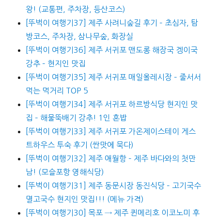
왕! (교통편, 주차장, 등산코스)
[뚜벅이 여행기37] 제주 사려니숲길 후기 – 초심자, 탐
방코스, 주차장, 삼나무숲, 화장실
[뚜벅이 여행기36] 제주 서귀포 맨도롱 해장국 겡이국
강추 – 현지인 맛집
[뚜벅이 여행기35] 제주 서귀포 매일올레시장 – 줄서서
먹는 먹거리 TOP 5
[뚜벅이 여행기34] 제주 서귀포 하르방식당 현지인 맛
집 – 해물뚝배기 강추! 1인 혼밥
[뚜벅이 여행기33] 제주 서귀포 가온제이스테이 게스
트하우스 투숙 후기 (싼맛에 묵다)
[뚜벅이 여행기32] 제주 애월항 – 제주 바다와의 첫만
남! (모슬포항 영해식당)
[뚜벅이 여행기31] 제주 동문시장 동진식당 – 고기국수
멸고국수 현지인 맛집!!! (메뉴 가격)
[뚜벅이 여행기30] 목포 → 제주 퀸메리호 이코노미 후