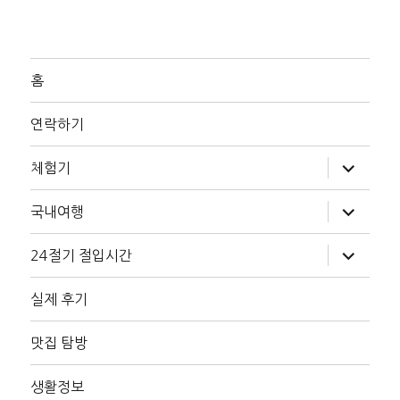
홈
연락하기
하
체험기
위
메
뉴
하
국내여행
확
위
장
메
뉴
하
24절기 절입시간
확
위
장
메
뉴
실제 후기
확
장
맛집 탐방
생활정보