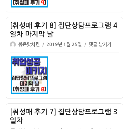
계
내
약
일
배
움
[취성패 후기 8] 집단상담프로그램 4
카
일차 마지막 날
드
글
작
신
[취
붉은맛치킨
2019년 1월 25일
댓글 남기기
쓴
성
청
성
이
일
과
패
자
직
후
업
기
훈
8]
련
집
학
단
원
상
안
담
[취성패 후기 7] 집단상담프로그램 3
내
프
일차
로