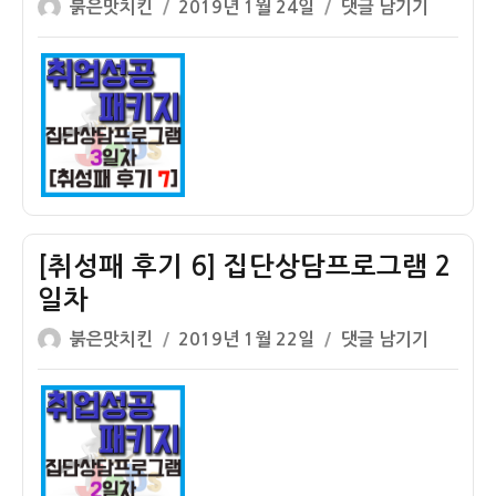
글
작
그
[취
붉은맛치킨
2019년 1월 24일
댓글 남기기
쓴
성
램
성
이
일
4
패
자
일
후
차
기
마
7]
지
집
막
단
날
상
담
[취성패 후기 6] 집단상담프로그램 2
프
일차
로
글
작
그
[취
붉은맛치킨
2019년 1월 22일
댓글 남기기
쓴
성
램
성
이
일
3
패
자
일
후
차
기
6]