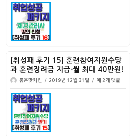
이
일
수
기
패
자
당
후
취
기
업
16]
성
재
공
경
수
관
당
리
[취성패 후기 15] 훈련참여지원수당
고
사
과 훈련장려금 지급-월 최대 40만원!
용
강
글
작
촉
의
[취
붉은맛치킨
2019년 12월 31일
에 2개 댓글
쓴
성
진
추
성
이
일
장
가
패
자
려
신
후
금
청
기
안
하
15]
내
기
훈
련