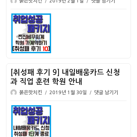
글
작
발
[취
련
붉은맛치킨
2019년 2월 1일
댓글 남기기
쓴
성
급
성
장
이
일
과
패
려
자
2
후
금,
단
기
취
계
10]
업
시
전
지
작
산
원
세
무
[취성패 후기 9] 내일배움카드 신청
회
과 직업 훈련 학원 안내
계
글
작
학
[취
붉은맛치킨
2019년 1월 30일
댓글 남기기
쓴
성
원
성
이
일
상
패
자
담
후
과
기
가
9]