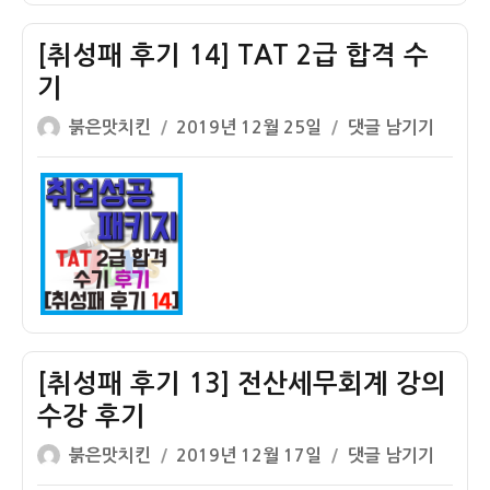
참
여
[취성패 후기 14] TAT 2급 합격 수
지
기
원
글
작
수
[취
붉은맛치킨
2019년 12월 25일
댓글 남기기
쓴
성
당
성
이
일
과
패
자
훈
후
련
기
장
14]
려
TAT
금
2
지
급
급-
합
[취성패 후기 13] 전산세무회계 강의
월
격
수강 후기
최
수
글
작
대
기
[취
붉은맛치킨
2019년 12월 17일
댓글 남기기
쓴
성
40
성