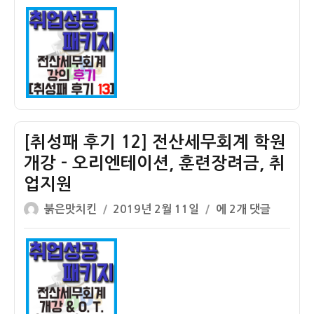
이
일
만
패
자
원!
후
기
13]
전
산
세
무
[취성패 후기 12] 전산세무회계 학원
회
개강 – 오리엔테이션, 훈련장려금, 취
계
업지원
강
의
글
작
[취
붉은맛치킨
2019년 2월 11일
에 2개 댓글
수
쓴
성
성
강
이
일
패
후
자
후
기
기
12]
전