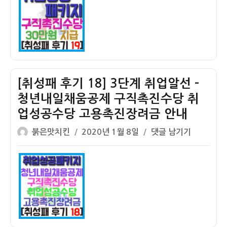
자
후
기
19]
구
직
촉
진
[취성패 후기 18] 3단계 취업알선 –
수
청년내일채움공제 구직촉진수당 취
당
업성공수당 고용촉진장려금 안내
신
청
글
작
[취
붉은맛치킨
2020년 1월 8일
댓글 남기기
과
쓴
성
성
지
이
일
패
급
자
후
–
기
월
18]
30
3
만
단