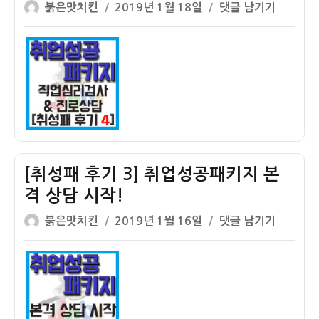
글
작
그
[취
붉은맛치킨
2019년 1월 18일
댓글 남기기
쓴
성
램
성
이
일
1
패
자
일
후
차
기
4]
직
업
심
리
[취성패 후기 3] 취업성공패키지 본
검
격 상담 시작!
사
글
작
와
[취
붉은맛치킨
2019년 1월 16일
댓글 남기기
쓴
성
진
성
이
일
로
패
자
상
후
담
기
3]