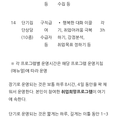
등
수집 등
14
단기집
구직급
• 행복한 대화 이끌
각
단상담
여
기, 취업어려움 극복
3h
(10종)
수급자
하기, 강점분석,
등
취업목표 정하기 등
※ 각 프로그램별 운영시간은 해당 프로그램 운영지침
(매뉴얼)에 따라 운영
장기로 운영되는 것은 보통 하루 8시간, 4일 동안을 꽉 채
워서 운영한다. 본인이 참여한
이 여기
취업희망프로그램
에 속한다.
단기로 운영되는 것은 짧게는 하루, 길게는 이틀 동안 1~3