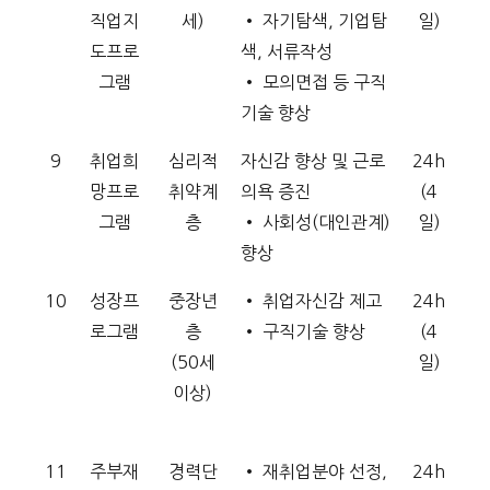
직업지
세)
• 자기탐색, 기업탐
일)
도프로
색, 서류작성
그램
• 모의면접 등 구직
기술 향상
9
취업희
심리적
자신감 향상 및 근로
24h
망프로
취약계
의욕 증진
(4
그램
층
• 사회성(대인관계)
일)
향상
10
성장프
중장년
• 취업자신감 제고
24h
로그램
층
• 구직기술 향상
(4
(50세
일)
이상)
11
주부재
경력단
• 재취업분야 선정,
24h