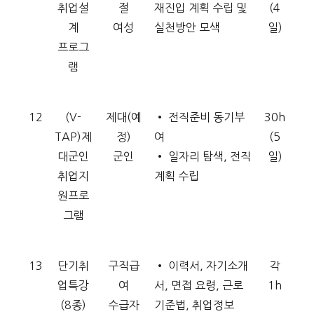
취업설
절
재진입 계획 수립 및
(4
계
여성
실천방안 모색
일)
프로그
램
12
(V-
제대(예
• 전직준비 동기부
30h
TAP)제
정)
여
(5
대군인
군인
• 일자리 탐색, 전직
일)
취업지
계획 수립
원프로
그램
13
단기취
구직급
• 이력서, 자기소개
각
업특강
여
서, 면접 요령, 근로
1h
(8종)
수급자
기준법, 취업정보