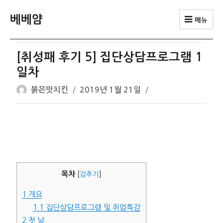
베베얌
메뉴
[취성패 후기 5] 집단상담프로그램 1
일차
글
작
붉은맛치킨
2019년 1월 21일
쓴
성
이
일
자
목차
[
감추기
]
1
개요
1.1
집단상담프로그램 및 취업특강
2
첫 날