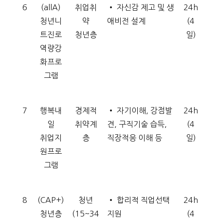
6
(allA)
취업취
• 자신감 제고 및 생
24h
청년니
약
애비전 설계
(4
트진로
청년층
일)
역량강
화프로
그램
7
행복내
경제적
• 자기이해, 강점발
24h
일
취약계
견, 구직기술 습득,
(4
취업지
층
직장적응 이해 등
일)
원프로
그램
8
(CAP+)
청년
• 합리적 직업선택
24h
청년층
(15~34
지원
(4