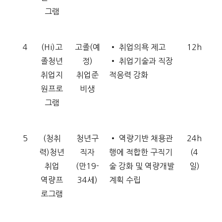
그램
4
(Hi)고
고졸(예
• 취업의욕 제고
12h
졸청년
정)
• 취업기술과 직장
취업지
취업준
적응력 강화
원프로
비생
그램
5
(청취
청년구
• 역량기반 채용관
24h
력)청년
직자
행에 적합한 구직기
(4
취업
(만19-
술 강화 및 역량개발
일)
역량프
34세)
계획 수립
로그램