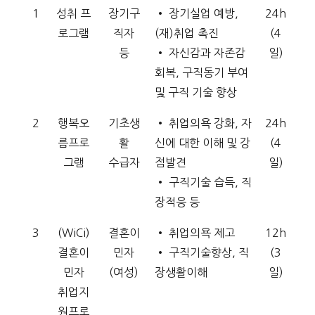
1
성취 프
장기구
• 장기실업 예방,
24h
로그램
직자
(재)취업 촉진
(4
등
• 자신감과 자존감
일)
회복, 구직동기 부여
및 구직 기술 향상
2
행복오
기초생
• 취업의욕 강화, 자
24h
름프로
활
신에 대한 이해 및 강
(4
그램
수급자
점발견
일)
• 구직기술 습득, 직
장적응 등
3
(WiCi)
결혼이
• 취업의욕 제고
12h
결혼이
민자
• 구직기술향상, 직
(3
민자
(여성)
장생활이해
일)
취업지
원프로