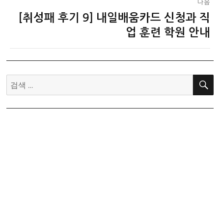
다음
[취성패 후기 9] 내일배움카드 신청과 직
다
음
업 훈련 학원 안내
글:
검
색: