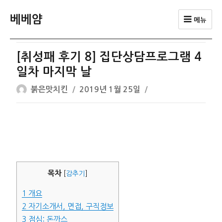
베베얌
메뉴
[취성패 후기 8] 집단상담프로그램 4
일차 마지막 날
글
작
붉은맛치킨
2019년 1월 25일
쓴
성
이
일
자
목차
[
감추기
]
1
개요
2
자기소개서, 면접, 구직정보
3
점심: 돈까스