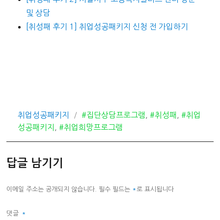
및 상담
[취성패 후기 1] 취업성공패키지 신청 전 가입하기
카
태
취업성공패키지
#집단상담프로그램
,
#취성패
,
#취업
테
그
성공패키지
,
#취업희망프로그램
고
리
답글 남기기
이메일 주소는 공개되지 않습니다.
필수 필드는
*
로 표시됩니다
댓글
*