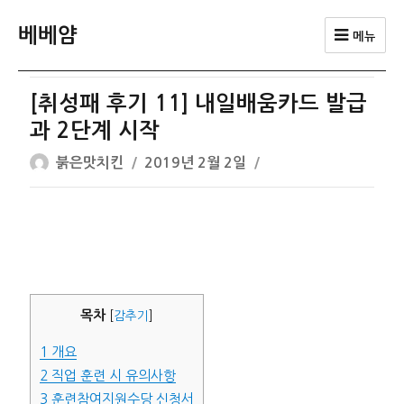
베베얌
메뉴
[취성패 후기 11] 내일배움카드 발급
과 2단계 시작
글
작
붉은맛치킨
2019년 2월 2일
쓴
성
이
일
자
목차
[
감추기
]
1
개요
2
직업 훈련 시 유의사항
3
훈련참여지원수당 신청서