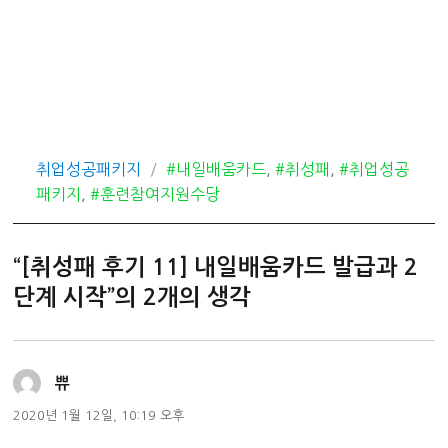
카
태
취업성공패키지
#내일배움카드
,
#취성패
,
#취업성공
테
그
패키지
,
#훈련참여지원수당
고
리
“[취성패 후기 11] 내일배움카드 발급과 2
단계 시작”의 2개의 생각
댓
쀼
글:
2020년 1월 12일, 10:19 오후