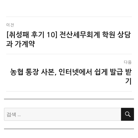
글
이전
[취성패 후기 10] 전산세무회계 학원 상담
이
탐
전
과 가계약
색
글:
다음
농협 통장 사본, 인터넷에서 쉽게 발급 받
다
음
기
글:
검
색: