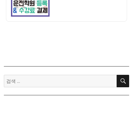
험
전
보
면
기
허
(feat.
증
서
취
부
득
운
기
전
1]
면
일
허
산
시
뉴
검
험
대
색:
장)
성
자
동
차
운
전