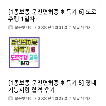
증
취
[1종보통 운전면허증 취득기 6] 도로
득
주행 1일차
기
글
작
7]
[1
붉은맛치킨
2020년 1월 31일
댓글 남기기
쓴
성
도
종
이
일
로
보
자
주
통
행
운
2
전
일
면
차
허
증
취
[1종보통 운전면허증 취득기 5] 장내
득
기능시험 합격 후기
기
글
작
6]
[1
붉은맛치킨
2020년 1월 29일
댓글 남기기
쓴
성
도
종