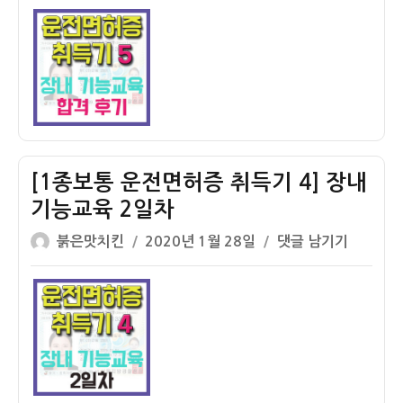
이
일
로
보
자
주
통
행
운
1
전
일
면
차
허
증
취
[1종보통 운전면허증 취득기 4] 장내
득
기능교육 2일차
기
글
작
5]
[1
붉은맛치킨
2020년 1월 28일
댓글 남기기
쓴
성
장
종
이
일
내
보
자
기
통
능
운
시
전
험
면
합
허