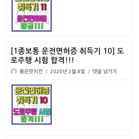
자
통
운
전
면
허
증
취
[1종보통 운전면허증 취득기 10] 도
득
로주행 시험 합격!!!
기
글
작
11]
[1
붉은맛치킨
2020년 2월 8일
댓글 남기기
쓴
성
운
종
이
일
전
보
자
면
통
허
운
증
전
발
면
급
허
받
증