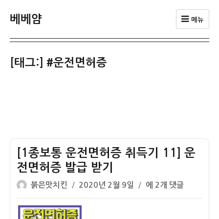
베베얌
메뉴
[태그:]
#운전면허증
[1종보통 운전면허증 취득기 11] 운
전면허증 발급 받기
글
작
[1
붉은맛치킨
2020년 2월 9일
에 2개 댓글
쓴
성
종
이
일
보