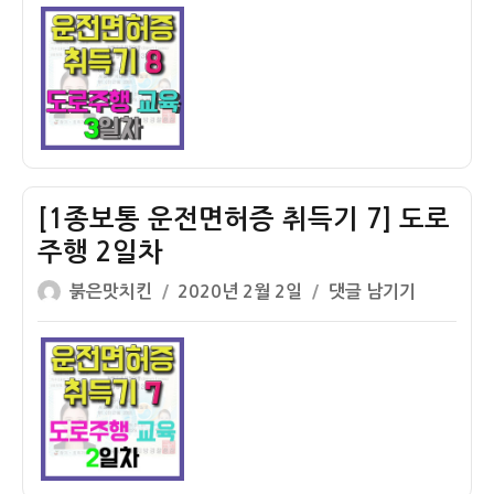
이
일
로
보
자
주
통
행
운
시
전
험
면
실
허
격
증
ㅠ.
취
[1종보통 운전면허증 취득기 7] 도로
ㅠ
득
주행 2일차
(feat.
기
글
작
6
8]
[1
붉은맛치킨
2020년 2월 2일
댓글 남기기
쓴
성
단
도
종
이
일
기
로
보
자
어
주
통
봉)
행
운
3
전
일
면
차
허