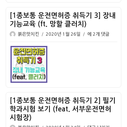
격
증
후
취
[1종보통 운전면허증 취득기 3] 장내
기
득
기능교육 (ft. 망할 클러치)
기
글
작
4]
[1
붉은맛치킨
2020년 1월 26일
에 2개 댓글
쓴
성
장
종
이
일
내
보
자
기
통
능
운
교
전
육
면
2
허
일
증
차
취
[1종보통 운전면허증 취득기 2] 필기
득
학과시험 보기 (feat. 서부운전면허
기
시험장)
3]
장