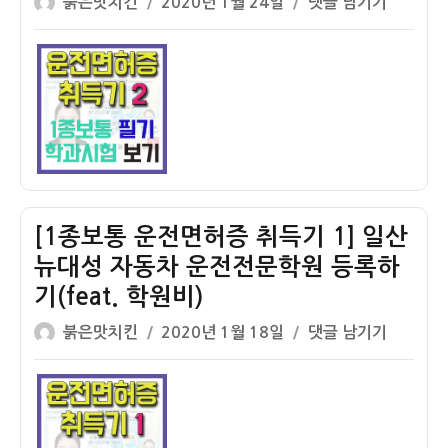
글
작
[1
붉은맛치킨
2020년 1월 24일
댓글 남기기
내
쓴
성
종
기
이
일
보
능
자
통
교
운
육
전
(ft.
면
망
허
할
증
클
취
[1종보통 운전면허증 취득기 1] 일산
러
득
뉴대성 자동차 운전전문학원 등록하
치)
기
기(feat. 학원비)
2]
필
글
작
[1
붉은맛치킨
2020년 1월 18일
댓글 남기기
기
쓴
성
종
학
이
일
보
과
자
통
시
운