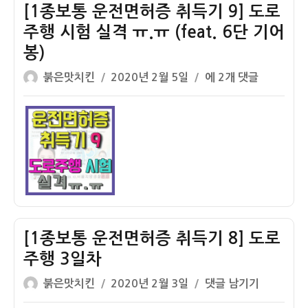
기
취
[1종보통 운전면허증 취득기 9] 도로
득
주행 시험 실격 ㅠ.ㅠ (feat. 6단 기어
기
봉)
10]
도
글
작
[1
붉은맛치킨
2020년 2월 5일
에 2개 댓글
로
쓴
성
종
주
이
일
보
행
자
통
시
운
험
전
합
면
격!!!
허
증
취
[1종보통 운전면허증 취득기 8] 도로
득
주행 3일차
기
글
작
9]
[1
붉은맛치킨
2020년 2월 3일
댓글 남기기
쓴
성
도
종