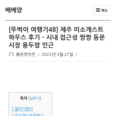
베베얌
메뉴
[뚜벅이 여행기48] 제주 미소게스트
하우스 후기 – 시내 접근성 짱짱 동문
시장 용두암 인근
글
작
붉은맛치킨
2022년 3월 27일
쓴
성
이
일
자
목차
[
감추기
]
1
들어가면서
2
미소게스트하우스