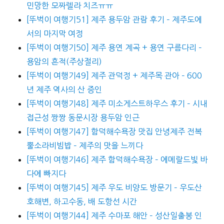
민망한 모짜렐라 치즈ㅠㅠ
[뚜벅이 여행기51] 제주 용두암 관람 후기 – 제주도에
서의 마지막 여정
[뚜벅이 여행기50] 제주 용연 계곡 + 용연 구름다리 –
용암의 흔적(주상절리)
[뚜벅이 여행기49] 제주 관덕정 + 제주목 관아 – 600
년 제주 역사의 산 증인
[뚜벅이 여행기48] 제주 미소게스트하우스 후기 – 시내
접근성 짱짱 동문시장 용두암 인근
[뚜벅이 여행기47] 함덕해수욕장 맛집 안녕제주 전복
뿔소라비빔밥 – 제주의 맛을 느끼다
[뚜벅이 여행기46] 제주 함덕해수욕장 – 에메랄드빛 바
다에 빠지다
[뚜벅이 여행기45] 제주 우도 비양도 방문기 – 우도산
호해변, 하고수동, 배 도항선 시간
[뚜벅이 여행기44] 제주 수마포 해안 – 성산일출봉 인