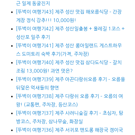
근 일제 동굴진지
[뚜벅이 여행기43] 제주 성산 맛집 해오름식당 – 간장
게장 정식 강추!!! 10,000원!
[뚜벅이 여행기42] 제주 성산일출봉 + 올레길 1코스 +
성산포 일주 후기
[뚜벅이 여행기41] 제주 성산 롱아일랜드 게스트하우
스 도미토리 숙박 후기(가격, 주차장)
[뚜벅이 여행기40] 제주 성산 맛집 삼다도식당 – 갈치
조림 13,000원! 과연 맛은?
[뚜벅이 여행기39] 제주 아끈다랑쉬오름 후기 – 오름을
뒤덮은 억새들의 향연
[뚜벅이 여행기38] 제주 다랑쉬 오름 후기 – 오름의 여
왕! (교통편, 주차장, 등산코스)
[뚜벅이 여행기37] 제주 사려니숲길 후기 – 초심자, 탐
방코스, 주차장, 삼나무숲, 화장실
[뚜벅이 여행기36] 제주 서귀포 맨도롱 해장국 겡이국