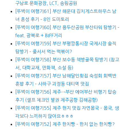
구남로 문화광장, LCT, 송림공원
[뚜벅이 여행기61] 부산 해운대 김치게스트하우스 남
녀 혼성 후기 – 8인 도미토리
[뚜벅이 여행기60] 부산 용두산공원 부산타워 탐방기 –
feat. 광복로 + BIFF거리
[뚜벅이 여행기59] 부산 부평깡통시장 국제시장 솔직
탐방기 – 줄서서 먹는 떡볶이?
[뚜벅이 여행기58] 부산 보수동 책방골목 탐방기 (참고
서, 대학교재, 만화책, 소설 등)
[뚜벅이 여행기57] 부산 남해달인횟집 숙성회 회백반
혼밥 후기 – 사하구 괴정동 대티역 맛집
[뚜벅이 여행기56] 제주→부산 에어부산 비행기 탑승
후기 (셀프 체크인 발권 제주공항 김해공항)
[뚜벅이 여행기55] 제주 현지 맛집 자연몸국 – 몸국, 생
각보다 느끼하지 않아요ㅎㅎㅎ
[뚜벅이 여행기52] 제주 한치빵 – 한치 없는 한치빵?