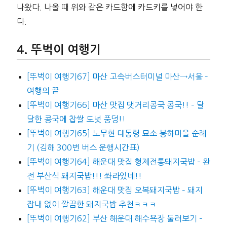
나왔다. 나올 때 위와 같은 카드함에 카드키를 넣어야 한
다.
뚜벅이 여행기
[뚜벅이 여행기67] 마산 고속버스터미널 마산→서울 –
여행의 끝
[뚜벅이 여행기66] 마산 맛집 댓거리콩국 콩국!! – 달
달한 콩국에 찹쌀 도넛 풍덩!!
[뚜벅이 여행기65] 노무현 대통령 묘소 봉하마을 순례
기 (김해 300번 버스 운행시간표)
[뚜벅이 여행기64] 해운대 맛집 형제전통돼지국밥 – 완
전 부산식 돼지국밥!!! 쏴라있네!!
[뚜벅이 여행기63] 해운대 맛집 오복돼지국밥 – 돼지
잡내 없이 깔끔한 돼지국밥 추천ㅋㅋㅋ
[뚜벅이 여행기62] 부산 해운대 해수욕장 둘러보기 –