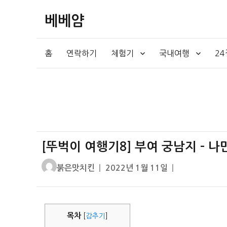
베베얌
홈
연락하기
체험기
국내여행
2
[뚜벅이 여행기8] 부여 궁남지 – 
글
작
붉은맛치킨
2022년 1월 11일
쓴
성
이
일
자
목차
[
감추기
]