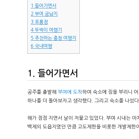
1
들어가면서
2
부여 궁남지
3
포룡정
4
뚜벅이 여행기
5
추천하는 충청 여행지
6
국내여행
들어가면서
공주를 출발해
부여에 도착
하여 숙소에 짐을 부리니 어
하나를 더 돌아보자고 생각했다. 그리고 숙소를 나섰다
해가 점점 지면서 날이 저물고 있었다. 부여 시내는 마
백제의 도읍지였던 만큼 고도제한을 비롯한 개발제한이 