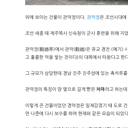
위에 보이는 건물이 관덕정이다.
관덕정
은 조선시대에
조선 세종 때 제주목사 신숙청이 군사 훈련을 위해 지었
관덕정(觀德亭)에서 관덕(觀德)은 유교 경전 《예기》
고 훌륭한 덕을 쌓는 것이다)의 대목에서 따왔다고 한다
그 규모가 상당한데 경남 진주 진주성에 있는 촉석루를
관덕정의 특징이 양 옆으로 길게 뻗은
라고 하는데
처마
이렇게 큰 건물이었던 경덕정은 일제강점기 때 도로 건
만 나중에 다시 보수를 하여 현재와 같은 모습이 되었다