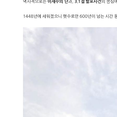
역사적으로는
과,
의 중심에
이재수의 난
3.1절 발포사건
1448년에 세워졌으니 햇수로만 600년이 넘는 시간 