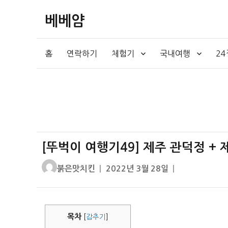
베베얌
홈
연락하기
체험기
국내여행
2
[뚜벅이 여행기49] 제주 관덕정 + 
글
작
붉은맛치킨
2022년 3월 28일
쓴
성
이
일
자
목차
[
감추기
]