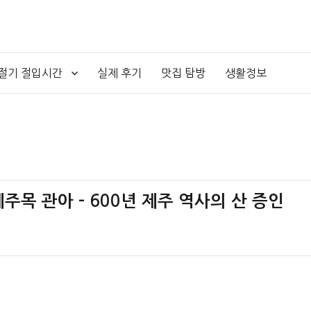
4절기 절입시간
실제 후기
맛집 탐방
생활정보
제주목 관아 – 600년 제주 역사의 산 증인