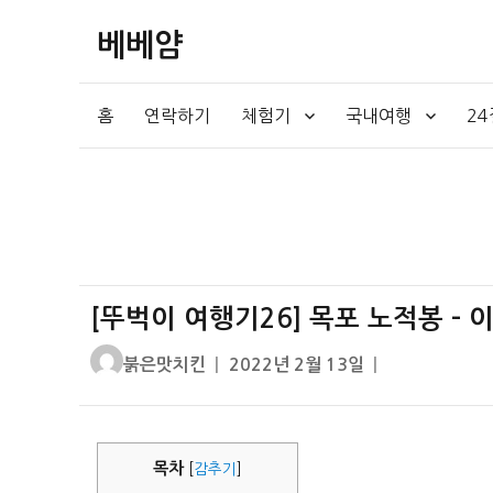
베베얌
홈
연락하기
체험기
국내여행
2
[뚜벅이 여행기26] 목포 노적봉 – 
글
작
붉은맛치킨
2022년 2월 13일
쓴
성
이
일
자
목차
[
감추기
]