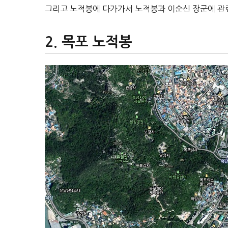
그리고 노적봉에 다가가서 노적봉과 이순신 장군에 관련
목포 노적봉