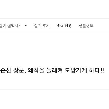
4절기 절입시간
실제 후기
맛집 탐방
생활정보
이순신 장군, 왜적을 놀래켜 도망가게 하다!!