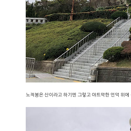
노적봉은 산이라고 하기엔 그렇고 야트막한 언덕 위에 