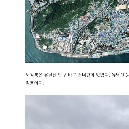
노적봉은 유달산 입구 바로 건너편에 있었다. 유달산 등
적봉이다.