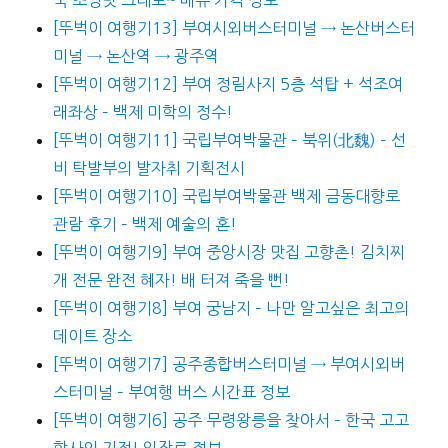
[뚜벅이 여행기13] 부여시외버스터미널 → 논산버스터
미널 → 논산역 → 광주역
[뚜벅이 여행기12] 부여 정림사지 5층 석탑 + 석조여
래좌상 – 백제 미학의 정수!
[뚜벅이 여행기11] 국립부여박물관 – 북위(北魏) – 선
비 탁발부의 발자취 기획전시
[뚜벅이 여행기10] 국립부여박물관 백제 금동대향로
관람 후기 – 백제 예술의 혼!
[뚜벅이 여행기9] 부여 중앙시장 맛집 고향촌! 김치찌
개 전문 완전 혜자! 배 터져 죽을 뻔!
[뚜벅이 여행기8] 부여 궁남지 – 나만 알고싶은 최고의
데이트 장소
[뚜벅이 여행기7] 공주종합버스터미널 → 부여시외버
스터미널 – 부여행 버스 시간표 정보
[뚜벅이 여행기6] 공주 무령왕릉을 찾아서 – 한국 고고
학사의 기적! 입장료 정보