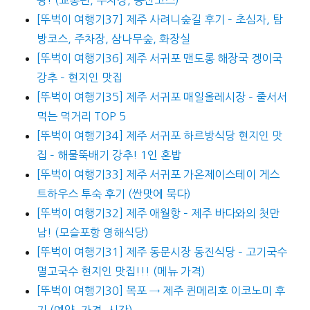
[뚜벅이 여행기37] 제주 사려니숲길 후기 – 초심자, 탐
방코스, 주차장, 삼나무숲, 화장실
[뚜벅이 여행기36] 제주 서귀포 맨도롱 해장국 겡이국
강추 – 현지인 맛집
[뚜벅이 여행기35] 제주 서귀포 매일올레시장 – 줄서서
먹는 먹거리 TOP 5
[뚜벅이 여행기34] 제주 서귀포 하르방식당 현지인 맛
집 – 해물뚝배기 강추! 1인 혼밥
[뚜벅이 여행기33] 제주 서귀포 가온제이스테이 게스
트하우스 투숙 후기 (싼맛에 묵다)
[뚜벅이 여행기32] 제주 애월항 – 제주 바다와의 첫만
남! (모슬포항 영해식당)
[뚜벅이 여행기31] 제주 동문시장 동진식당 – 고기국수
멸고국수 현지인 맛집!!! (메뉴 가격)
[뚜벅이 여행기30] 목포 → 제주 퀸메리호 이코노미 후
기 (예약, 가격, 시간)