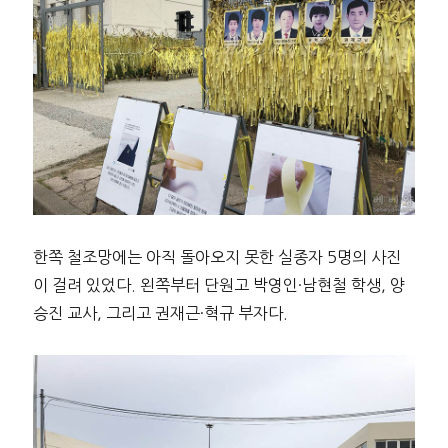
한쪽 철조망에는 아직 돌아오지 못한 실종자 5명의 사진
이 걸려 있었다. 왼쪽부터 단원고 박영인·남현철 학생, 양
승진 교사, 그리고 권재근·혁규 부자다.