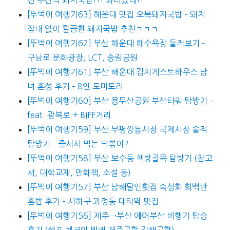
[뚜벅이 여행기63] 해운대 맛집 오복돼지국밥 – 돼지
잡내 없이 깔끔한 돼지국밥 추천ㅋㅋㅋ
[뚜벅이 여행기62] 부산 해운대 해수욕장 둘러보기 –
구남로 문화광장, LCT, 송림공원
[뚜벅이 여행기61] 부산 해운대 김치게스트하우스 남
녀 혼성 후기 – 8인 도미토리
[뚜벅이 여행기60] 부산 용두산공원 부산타워 탐방기 –
feat. 광복로 + BIFF거리
[뚜벅이 여행기59] 부산 부평깡통시장 국제시장 솔직
탐방기 – 줄서서 먹는 떡볶이?
[뚜벅이 여행기58] 부산 보수동 책방골목 탐방기 (참고
서, 대학교재, 만화책, 소설 등)
[뚜벅이 여행기57] 부산 남해달인횟집 숙성회 회백반
혼밥 후기 – 사하구 괴정동 대티역 맛집
[뚜벅이 여행기56] 제주→부산 에어부산 비행기 탑승
후기 (셀프 체크인 발권 제주공항 김해공항)