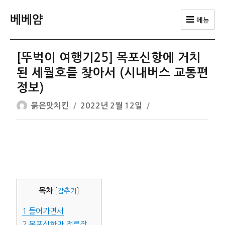
베베얌
메뉴
[뚜벅이 여행기25] 목포신항에 거치
된 세월호를 찾아서 (시내버스 교통편
정보)
글
작
붉은맛치킨
2022년 2월 12일
쓴
성
이
일
자
목차
[
감추기
]
1
들어가면서
2
목포신항만 정류장