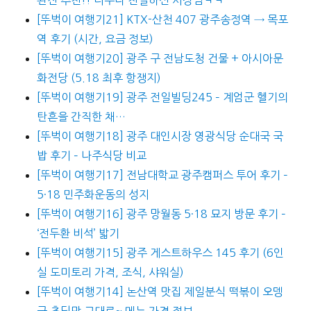
[뚜벅이 여행기21] KTX-산천 407 광주송정역 → 목포
역 후기 (시간, 요금 정보)
[뚜벅이 여행기20] 광주 구 전남도청 건물 + 아시아문
화전당 (5.18 최후 항쟁지)
[뚜벅이 여행기19] 광주 전일빌딩245 – 계엄군 헬기의
탄흔을 간직한 채…
[뚜벅이 여행기18] 광주 대인시장 영광식당 순대국 국
밥 후기 – 나주식당 비교
[뚜벅이 여행기17] 전남대학교 광주캠퍼스 투어 후기 –
5·18 민주화운동의 성지
[뚜벅이 여행기16] 광주 망월동 5·18 묘지 방문 후기 –
‘전두환 비석’ 밟기
[뚜벅이 여행기15] 광주 게스트하우스 145 후기 (6인
실 도미토리 가격, 조식, 샤워실)
[뚜벅이 여행기14] 논산역 맛집 제일분식 떡볶이 오뎅
국 초딩맛 그대로~ 메뉴 가격 정보