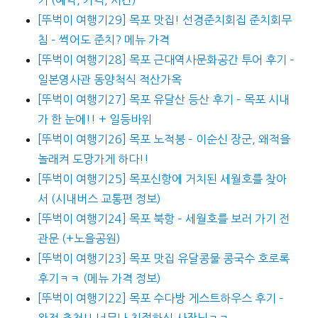
[뚜벅이 여행기29] 목포 맛집! 선경준치회집 준치회무
침 – 썩어도 준치? 메뉴 가격
[뚜벅이 여행기28] 목포 근대역사문화공간 투어 후기 –
일본영사관 동양척식 적산가옥
[뚜벅이 여행기27] 목포 유달산 등산 후기 – 목포 시내
가 한 눈에!! + 일등바위
[뚜벅이 여행기26] 목포 노적봉 – 이순신 장군, 왜적을
놀래켜 도망가게 하다!!
[뚜벅이 여행기25] 목포신항에 거치된 세월호를 찾아
서 (시내버스 교통편 정보)
[뚜벅이 여행기24] 목포 북항 – 세월호를 보러 가기 전
관문 (+노을공원)
[뚜벅이 여행기23] 목포 맛집 유달콩물 콩국수 호로록
후기ㅋㅋ (메뉴 가격 정보)
[뚜벅이 여행기22] 목포 수다방 게스트하우스 후기 –
완전 추천!! 너무나 친절하신 사장님ㅋㅋ