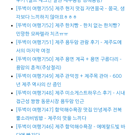
[뚜벅이 여행기55] 제주 현지 맛집 자연몸국 – 몸국, 생
각보다 느끼하지 않아요ㅎㅎㅎ
[뚜벅이 여행기52] 제주 한치빵 – 한치 없는 한치빵?
민망한 모짜렐라 치즈ㅠㅠ
[뚜벅이 여행기51] 제주 용두암 관람 후기 – 제주도에
서의 마지막 여정
[뚜벅이 여행기50] 제주 용연 계곡 + 용연 구름다리 –
용암의 흔적(주상절리)
[뚜벅이 여행기49] 제주 관덕정 + 제주목 관아 – 600
년 제주 역사의 산 증인
[뚜벅이 여행기48] 제주 미소게스트하우스 후기 – 시내
접근성 짱짱 동문시장 용두암 인근
[뚜벅이 여행기47] 함덕해수욕장 맛집 안녕제주 전복
뿔소라비빔밥 – 제주의 맛을 느끼다
[뚜벅이 여행기46] 제주 함덕해수욕장 – 에메랄드빛 바
다에 빠지다