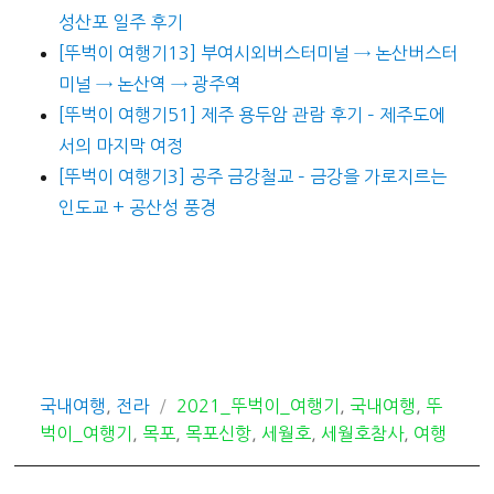
성산포 일주 후기
[뚜벅이 여행기13] 부여시외버스터미널 → 논산버스터
미널 → 논산역 → 광주역
[뚜벅이 여행기51] 제주 용두암 관람 후기 – 제주도에
서의 마지막 여정
[뚜벅이 여행기3] 공주 금강철교 – 금강을 가로지르는
인도교 + 공산성 풍경
카
태
국내여행
,
전라
2021_뚜벅이_여행기
,
국내여행
,
뚜
테
그
벅이_여행기
,
목포
,
목포신항
,
세월호
,
세월호참사
,
여행
고
리