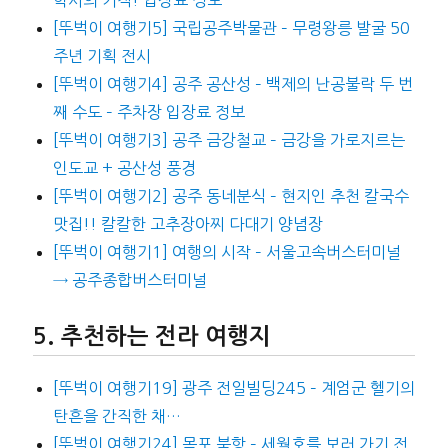
[뚜벅이 여행기5] 국립공주박물관 – 무령왕릉 발굴 50
주년 기획 전시
[뚜벅이 여행기4] 공주 공산성 – 백제의 난공불락 두 번
째 수도 – 주차장 입장료 정보
[뚜벅이 여행기3] 공주 금강철교 – 금강을 가로지르는
인도교 + 공산성 풍경
[뚜벅이 여행기2] 공주 동네분식 – 현지인 추천 칼국수
맛집!! 칼칼한 고추장아찌 다대기 양념장
[뚜벅이 여행기1] 여행의 시작 – 서울고속버스터미널
→ 공주종합버스터미널
추천하는 전라 여행지
[뚜벅이 여행기19] 광주 전일빌딩245 – 계엄군 헬기의
탄흔을 간직한 채…
[뚜벅이 여행기24] 목포 북항 – 세월호를 보러 가기 전