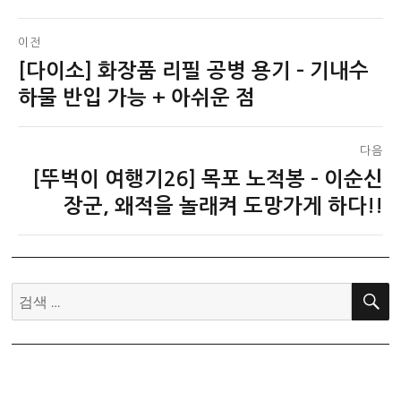
글
이전
[다이소] 화장품 리필 공병 용기 – 기내수
이
탐
전
하물 반입 가능 + 아쉬운 점
색
글:
다음
[뚜벅이 여행기26] 목포 노적봉 – 이순신
다
음
장군, 왜적을 놀래켜 도망가게 하다!!
글:
검
색: