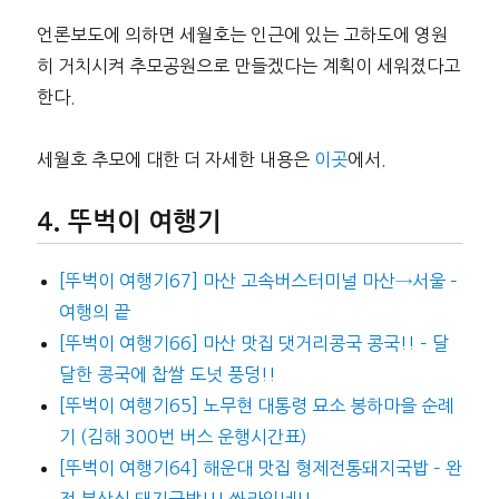
언론보도에 의하면 세월호는 인근에 있는 고하도에 영원
히 거치시켜 추모공원으로 만들겠다는 계획이 세워졌다고
한다.
세월호 추모에 대한 더 자세한 내용은
이곳
에서.
뚜벅이 여행기
[뚜벅이 여행기67] 마산 고속버스터미널 마산→서울 –
여행의 끝
[뚜벅이 여행기66] 마산 맛집 댓거리콩국 콩국!! – 달
달한 콩국에 찹쌀 도넛 풍덩!!
[뚜벅이 여행기65] 노무현 대통령 묘소 봉하마을 순례
기 (김해 300번 버스 운행시간표)
[뚜벅이 여행기64] 해운대 맛집 형제전통돼지국밥 – 완
전 부산식 돼지국밥!!! 쏴라있네!!