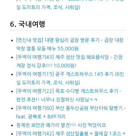
실 도미토리 가격, 조식, 샤워실)
국내여행
[연신내 맛집] 대명 왕십리 곱창 방문 후기 – 곱창 대창
막창 염통 모듬 메뉴 55,000원
[뚜벅이 여행기43] 제주 성산 맛집 해오름식당 – 간장
게장 정식 강추!!! 10,000원!
[뚜벅이 여행기15] 광주 게스트하우스 145 후기 (6인
실 도미토리 가격, 조식, 샤워실)
[뚜벅이 여행기22] 목포 수다방 게스트하우스 후기 –
완전 추천!! 너무나 친절하신 사장님ㅋㅋ
[뚜벅이 여행기60] 부산 용두산공원 부산타워 탐방기 –
feat. 광복로 + BIFF거리
청계천 보안관 왜가리 발견!!! 사진 찍었어요
[뚜벅이 여행기42] 제주 성산일출봉 + 올레길 1코스 +