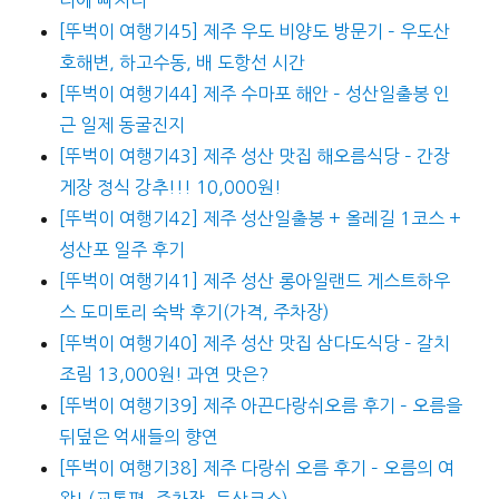
[뚜벅이 여행기45] 제주 우도 비양도 방문기 – 우도산
호해변, 하고수동, 배 도항선 시간
[뚜벅이 여행기44] 제주 수마포 해안 – 성산일출봉 인
근 일제 동굴진지
[뚜벅이 여행기43] 제주 성산 맛집 해오름식당 – 간장
게장 정식 강추!!! 10,000원!
[뚜벅이 여행기42] 제주 성산일출봉 + 올레길 1코스 +
성산포 일주 후기
[뚜벅이 여행기41] 제주 성산 롱아일랜드 게스트하우
스 도미토리 숙박 후기(가격, 주차장)
[뚜벅이 여행기40] 제주 성산 맛집 삼다도식당 – 갈치
조림 13,000원! 과연 맛은?
[뚜벅이 여행기39] 제주 아끈다랑쉬오름 후기 – 오름을
뒤덮은 억새들의 향연
[뚜벅이 여행기38] 제주 다랑쉬 오름 후기 – 오름의 여
왕! (교통편, 주차장, 등산코스)