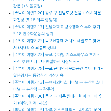
관문 (+노을공원)
[뚜벅이 여행기20] 광주 구 전남도청 건물 + 아시아문
화전당 (5.18 최후 항쟁지)
[뚜벅이 여행기17] 전남대학교 광주캠퍼스 투어 후기 –
5·18 민주화운동의 성지
[뚜벅이 여행기25] 목포신항에 거치된 세월호를 찾아
서 (시내버스 교통편 정보)
[뚜벅이 여행기22] 목포 수다방 게스트하우스 후기 –
완전 추천!! 너무나 친절하신 사장님ㅋㅋ
[뚜벅이 여행기28] 목포 근대역사문화공간 투어 후기 –
일본영사관 동양척식 적산가옥
[뚜벅이 여행기13] 부여시외버스터미널 → 논산버스터
미널 → 논산역 → 광주역
[뚜벅이 여행기30] 목포 → 제주 퀸메리호 이코노미 후
기 (예약, 가격, 시간)
[뚜벅이 여행기15] 광주 게스트하우스 145 후기 (6인