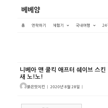
베베얌
홈
연락하기
체험기
국내여행
2
니베아 맨 쿨킥 애프터 쉐이브 스킨 1
새 노!노!
글
작
붉은맛치킨
2020년 8월 28일
쓴
성
이
일
자