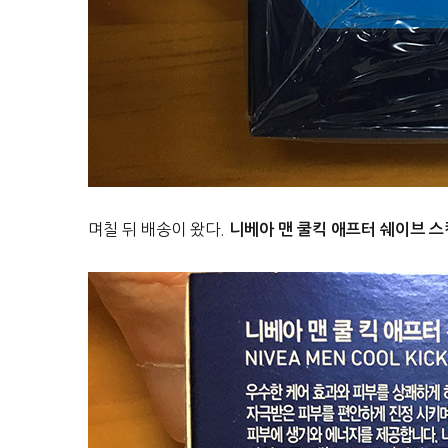
며칠 뒤 배송이 왔다.
니베아 맨 쿨킥 애프터 쉐이브 스