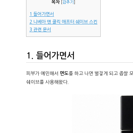
목차
[
감추기
]
1
들어가면서
2
니베아 맨 쿨킥 애프터 쉐이브 스킨
3
관련 문서
들어가면서
피부가 예민해서
를 하고 나면 벌겋게 되고 좁쌀 
면도
쉐이브를 사용해왔다.