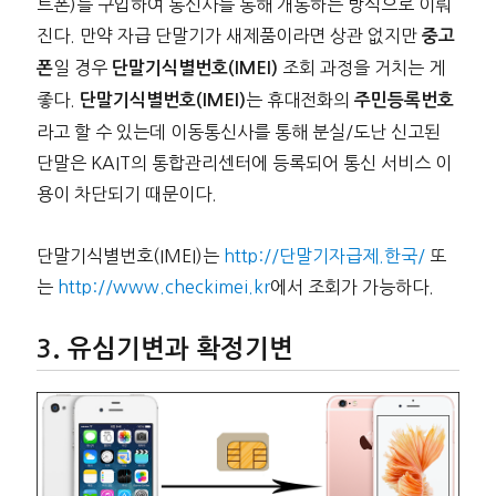
트폰)를 구입하여 통신사를 통해 개통하는 방식으로 이뤄
진다. 만약 자급 단말기가 새제품이라면 상관 없지만
중고
일 경우
조회 과정을 거치는 게
폰
단말기식별번호(IMEI)
좋다.
는 휴대전화의
단말기식별번호(IMEI)
주민등록번호
라고 할 수 있는데 이동통신사를 통해 분실/도난 신고된
단말은 KAIT의 통합관리센터에 등록되어 통신 서비스 이
용이 차단되기 때문이다.
단말기식별번호(IMEI)는
http://단말기자급제.한국/
또
는
http://www.checkimei.kr
에서 조회가 가능하다.
유심기변과 확정기변