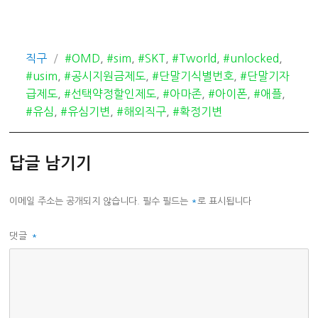
카
태
직구
#OMD
,
#sim
,
#SKT
,
#Tworld
,
#unlocked
,
테
그
#usim
,
#공시지원금제도
,
#단말기식별번호
,
#단말기자
고
급제도
,
#선택약정할인제도
,
#아마존
,
#아이폰
,
#애플
,
리
#유심
,
#유심기변
,
#해외직구
,
#확정기변
답글 남기기
이메일 주소는 공개되지 않습니다.
필수 필드는
*
로 표시됩니다
댓글
*