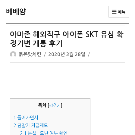
베베얌
메뉴
아마존 해외직구 아이폰 SKT 유심 확
정기변 개통 후기
글
작
붉은맛치킨
2020년 3월 28일
쓴
성
이
일
자
목차
[
감추기
]
1
들어가면서
2
단말기 자급제도
2.1
분실 · 도난 여부 확인