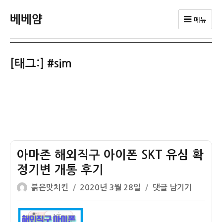
베베얌
메뉴
[태그:]
#sim
아마존 해외직구 아이폰 SKT 유심 확
정기변 개통 후기
글
작
아
붉은맛치킨
2020년 3월 28일
댓글 남기기
쓴
성
마
이
일
존