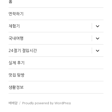
홈
연락하기
하
체험기
위
메
뉴
하
국내여행
확
위
장
메
뉴
하
24절기 절입시간
확
위
장
메
뉴
실제 후기
확
장
맛집 탐방
생활정보
베베얌
Proudly powered by WordPress