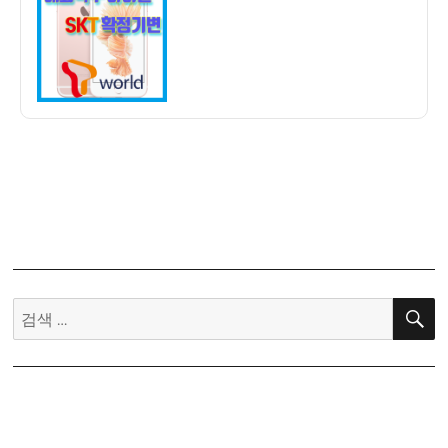
자
해
외
직
구
아
이
폰
SKT
유
심
확
정
기
검
변
색:
개
통
후
기