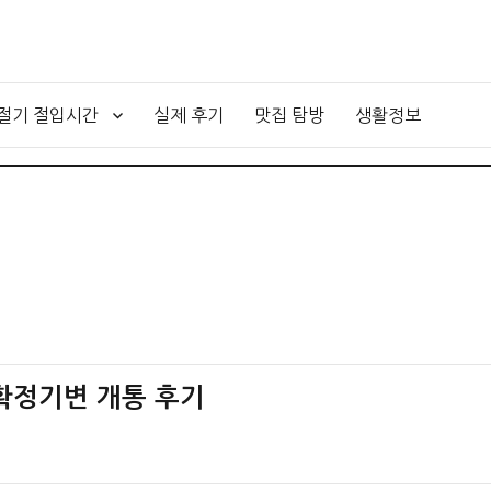
4절기 절입시간
실제 후기
맛집 탐방
생활정보
 확정기변 개통 후기