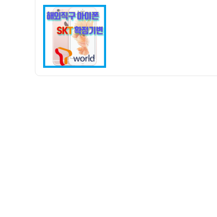
자
해
외
직
구
아
이
폰
SKT
유
심
확
정
기
변
개
통
후