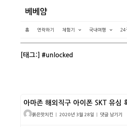
베베얌
홈
연락하기
체험기
국내여행
2
[태그:]
#unlocked
아마존 해외직구 아이폰 SKT 유심
글
작
아
붉은맛치킨
2020년 3월 28일
댓글 남기기
쓴
성
마
이
일
존