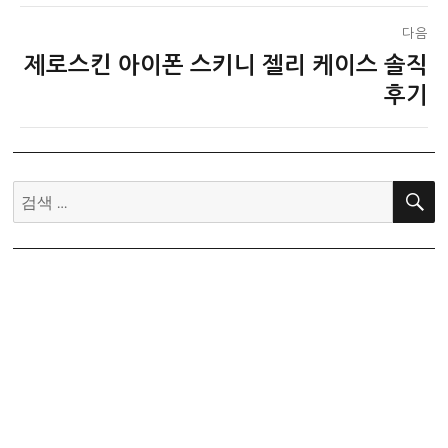
다음
제로스킨 아이폰 스키니 젤리 케이스 솔직
다
음
후기
글:
검
색: