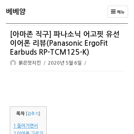
베베얌
메뉴
[아마존 직구] 파나소닉 어고핏 유선
이어폰 리뷰(Panasonic ErgoFit
Earbuds RP-TCM125-K)
글
작
붉은맛치킨
2020년 5월 6일
쓴
성
이
일
자
목차
[
감추기
]
1
들어가면서
2
이어폰 고르기