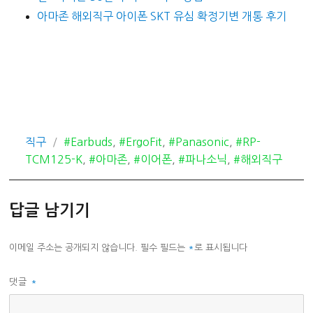
아마존 해외직구 아이폰 SKT 유심 확정기변 개통 후기
카
태
직구
#Earbuds
,
#ErgoFit
,
#Panasonic
,
#RP-
테
그
TCM125-K
,
#아마존
,
#이어폰
,
#파나소닉
,
#해외직구
고
리
답글 남기기
이메일 주소는 공개되지 않습니다.
필수 필드는
*
로 표시됩니다
댓글
*