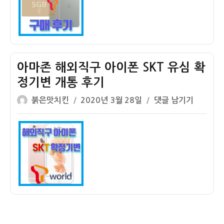
쿠
폰
구
매
후
아마존 해외직구 아이폰 SKT 유심 확
등
정기변 개통 후기
록
글
작
후
아
붉은맛치킨
2020년 3월 28일
댓글 남기기
쓴
성
기
마
이
일
존
자
해
외
직
구
아
이
폰