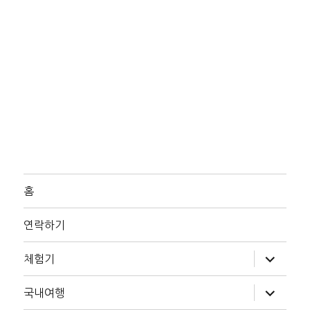
홈
연락하기
하
체험기
위
메
뉴
하
국내여행
확
위