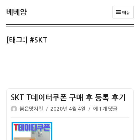
베베얌
메뉴
[태그:]
#SKT
SKT T데이터쿠폰 구매 후 등록 후기
글
작
SKT
붉은맛치킨
2020년 4월 4일
에 1개 댓글
쓴
성
T
이
일
데
자
이
터