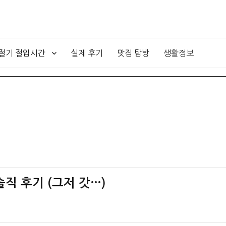
4절기 절입시간
실제 후기
맛집 탐방
생활정보
직 후기 (그저 갓…)