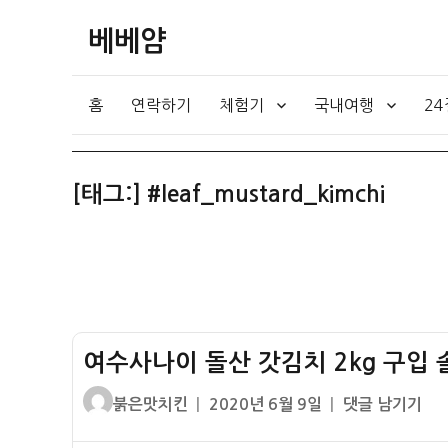
베베얌
홈
연락하기
체험기
국내여행
2
[태그:]
#leaf_mustard_kimchi
여수사나이 돌산 갓김치 2kg 구입 솔
글
작
여
붉은맛치킨
2020년 6월 9일
댓글 남기기
쓴
성
수
이
일
사