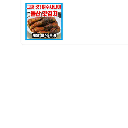
자
나
이
돌
산
갓
김
치
2kg
구
입
솔
직
후
기
(그
저
갓…)