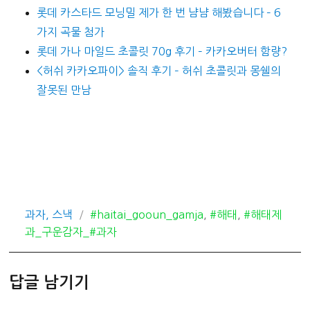
롯데 카스타드 모닝밀 제가 한 번 냠냠 해봤습니다 – 6
가지 곡물 첨가
롯데 가나 마일드 초콜릿 70g 후기 – 카카오버터 함량?
<허쉬 카카오파이> 솔직 후기 – 허쉬 초콜릿과 몽쉘의
잘못된 만남
카
태
과자, 스낵
#haitai_gooun_gamja
,
#해태
,
#해태제
테
그
과_구운감자_#과자
고
리
답글 남기기