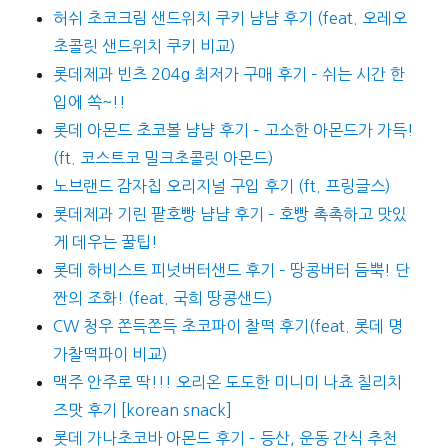
허쉬 초코크림 샌드위치 쿠키 냠냠 후기 (feat. 오레오
초콜릿 샌드위치 쿠키 비교)
롯데제과 빈츠 204g 최저가 구매 후기 – 쉬는 시간 한
입에 쏙~!!
롯데 아몬드 초코볼 냠냠 후기 – 고소한 아몬드가 가득!
(ft. 코스트코 밀크초콜릿 아몬드)
노브랜드 감자칩 오리지널 구입 후기 (ft. 프링글스)
롯데제과 기린 팥호빵 냠냠 후기 – 호빵 촉촉하고 맛있
게 데우는 꿀팁!
롯데 하비스트 피넛버터샌드 후기 – 땅콩버터 듬뿍! 단
짠의 조화! (feat. 국희 땅콩샌드)
CW 청우 쫀득쫀득 초코파이 찰떡 후기(feat. 롯데 명
가찰떡파이 비교)
맥주 안주로 딱!!! 오리온 도도한 미니미 나쵸 칠리치
즈맛 후기 [korean snack]
롯데 가나초코바 아몬드 후기 – 등산, 운동 간식 추천