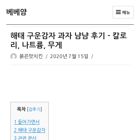
베베얌
메뉴
해태 구운감자 과자 냠냠 후기 – 칼로
리, 나트륨, 무게
글
작
붉은맛치킨
2020년 7월 15일
쓴
성
이
일
자
목차
[
감추기
]
1
들어가면서
2
해태 구운감자
3
관련 문서