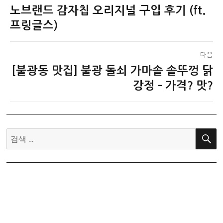
노브랜드 감자칩 오리지널 구입 후기 (ft.
이
탐
전
프링글스)
색
글:
다음
[불광동 맛집] 불광 돌쇠 가마솥 솥뚜껑 닭
다
음
강정 – 가격? 맛?
글:
검
색: