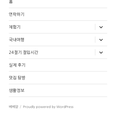
홈
연락하기
하
체험기
위
메
뉴
하
국내여행
확
위
장
메
뉴
하
24절기 절입시간
확
위
장
메
뉴
실제 후기
확
장
맛집 탐방
생활정보
베베얌
Proudly powered by WordPress