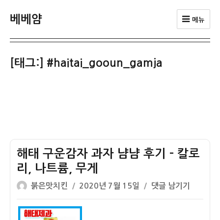
베베얌
메뉴
[태그:]
#haitai_gooun_gamja
해태 구운감자 과자 냠냠 후기 – 칼로
리, 나트륨, 무게
글
작
해
붉은맛치킨
2020년 7월 15일
댓글 남기기
쓴
성
태
이
일
구