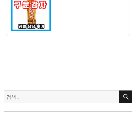
자
운
감
자
과
자
냠
냠
후
기
–
칼
로
리,
검
나
색:
트
륨,
무
게