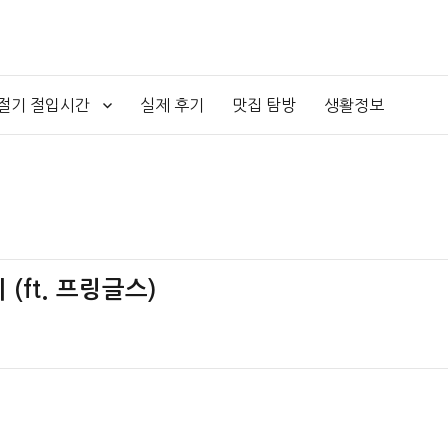
4절기 절입시간
실제 후기
맛집 탐방
생활정보
ft. 프링글스)