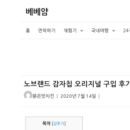
베베얌
홈
연락하기
체험기
국내여행
2
노브랜드 감자칩 오리지널 구입 후기 (
글
작
붉은맛치킨
2020년 7월 14일
쓴
성
이
일
자
목차
[
감추기
]