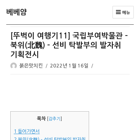
베베얌
메뉴
[뚜벅이 여행기11] 국립부여박물관 –
북위(北魏) – 선비 탁발부의 발자취
기획전시
글
작
붉은맛치킨
2022년 1월 16일
쓴
성
이
일
자
목차
[
감추기
]
1
들어가면서
2
북위(北魏) – 선비 탁발부의 발자취