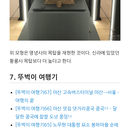
위 모형은 영녕사의 목탑을 재현한 것이다. 신라에 있었던
황룡사 목탑보다 더 높다고 한다.
뚜벅이 여행기
[뚜벅이 여행기67] 마산 고속버스터미널 마산→서울 –
여행의 끝
[뚜벅이 여행기66] 마산 맛집 댓거리콩국 콩국!! – 달
달한 콩국에 찹쌀 도넛 풍덩!!
[뚜벅이 여행기65] 노무현 대통령 묘소 봉하마을 순례