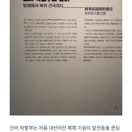
선비 탁발부는 처음 대선비산 북쪽 기슭의 알선동을 중심