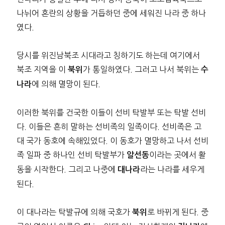
나뉘어 혼란의 상황을 거듭하던 중에 세워진 나라 중 하나
였다.
당시를 위진남북조 시대라고 칭하기도 하는데 여기에서
북조 지역을 이
가 통일하였다. 그러고 나서 북위는
북위
수
에 의해 멸망이 된다.
나라
이러한 북위를 건국한 이들이 선비 탁발부 또는 탁발 선비
다. 이들은 흔히 말하는 선비족의 일족이다. 선비족은 고
대 국가 동호에 속해있었다. 이 동호가 멸망하고 나서 선비
족 일파 중 하나인 선비 탁발부가
이라는 곳에서 활
알선동
동을 시작한다. 그리고 나중에
라는 나라를 세우게
대나라
된다.
이 대나라는 탁발규에 의해 국호가
로 바뀌게 된다. 중
북위