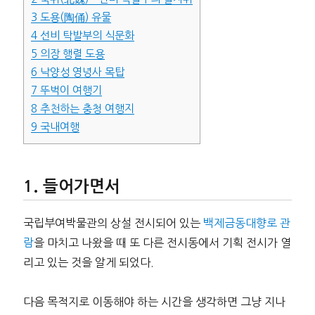
3
도용(陶俑) 유물
4
선비 탁발부의 식문화
5
의장 행렬 도용
6
낙양성 영녕사 목탑
7
뚜벅이 여행기
8
추천하는 충청 여행지
9
국내여행
들어가면서
국립부여박물관의 상설 전시되어 있는
백제금동대향로 관
람
을 마치고 나왔을 때 또 다른 전시동에서 기획 전시가 열
리고 있는 것을 알게 되었다.
다음 목적지로 이동해야 하는 시간을 생각하면 그냥 지나