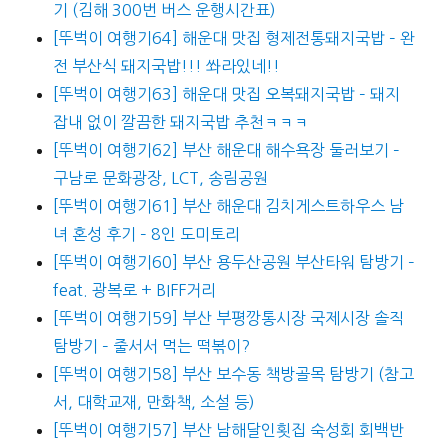
기 (김해 300번 버스 운행시간표)
[뚜벅이 여행기64] 해운대 맛집 형제전통돼지국밥 – 완
전 부산식 돼지국밥!!! 쏴라있네!!
[뚜벅이 여행기63] 해운대 맛집 오복돼지국밥 – 돼지
잡내 없이 깔끔한 돼지국밥 추천ㅋㅋㅋ
[뚜벅이 여행기62] 부산 해운대 해수욕장 둘러보기 –
구남로 문화광장, LCT, 송림공원
[뚜벅이 여행기61] 부산 해운대 김치게스트하우스 남
녀 혼성 후기 – 8인 도미토리
[뚜벅이 여행기60] 부산 용두산공원 부산타워 탐방기 –
feat. 광복로 + BIFF거리
[뚜벅이 여행기59] 부산 부평깡통시장 국제시장 솔직
탐방기 – 줄서서 먹는 떡볶이?
[뚜벅이 여행기58] 부산 보수동 책방골목 탐방기 (참고
서, 대학교재, 만화책, 소설 등)
[뚜벅이 여행기57] 부산 남해달인횟집 숙성회 회백반