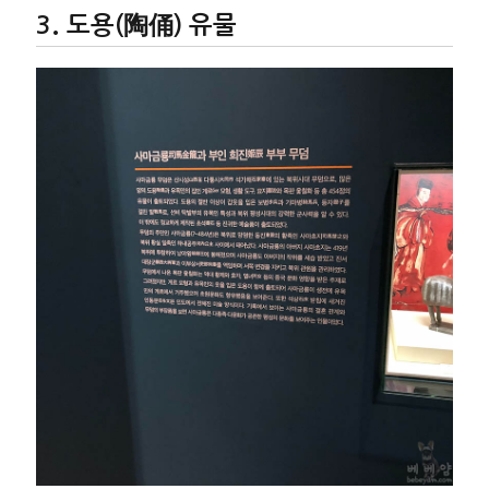
도용(陶俑) 유물