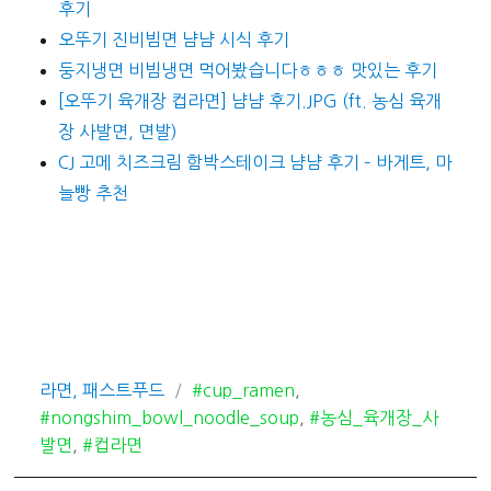
후기
오뚜기 진비빔면 냠냠 시식 후기
둥지냉면 비빔냉면 먹어봤습니다ㅎㅎㅎ 맛있는 후기
[오뚜기 육개장 컵라면] 냠냠 후기.JPG (ft. 농심 육개
장 사발면, 면발)
CJ 고메 치즈크림 함박스테이크 냠냠 후기 – 바게트, 마
늘빵 추천
카
태
라면, 패스트푸드
#cup_ramen
,
테
그
#nongshim_bowl_noodle_soup
,
#농심_육개장_사
고
발면
,
#컵라면
리