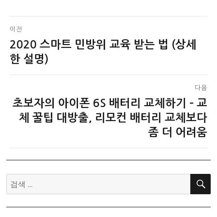
글
이전
2020 스마트 민방위 교육 받는 법 (상세
이
탐
전
한 설명)
색
글:
다음
초보자의 아이폰 6S 배터리 교체하기 – 교
다
음
체 꿀팁 대방출, 리모컨 배터리 교체보다
글:
좀 더 어려움
검
색: