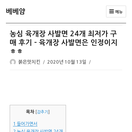
베베얌
메뉴
농심 육개장 사발면 24개 최저가 구
매 후기 – 육개장 사발면은 인정이지
ㅎㅎ
글
작
붉은맛치킨
2020년 10월 13일
쓴
성
이
일
자
목차
[
감추기
]
1
들어가면서
2
농심 육개장 사발면 24개