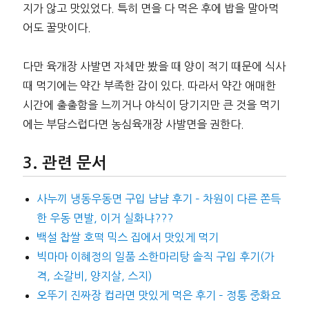
지가 않고 맛있었다. 특히 면을 다 먹은 후에 밥을 말아먹
어도 꿀맛이다.
다만 육개장 사발면 자체만 봤을 때 양이 적기 때문에 식사
때 먹기에는 약간 부족한 감이 있다. 따라서 약간 애매한
시간에 출출함을 느끼거나 야식이 당기지만 큰 것을 먹기
에는 부담스럽다면 농심육개장 사발면을 권한다.
관련 문서
사누끼 냉동우동면 구입 냠냠 후기 – 차원이 다른 쫀득
한 우동 면발, 이거 실화냐???
백설 찹쌀 호떡 믹스 집에서 맛있게 먹기
빅마마 이혜정의 일품 소한마리탕 솔직 구입 후기(가
격, 소갈비, 양지살, 스지)
오뚜기 진짜장 컵라면 맛있게 먹은 후기 – 정통 중화요