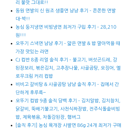
리 불맛 그대로!!
동원 면발의 신 원조 생쫄면 냠냠 후기 – 쫀쫀한 면발
대-박!!
농심 둥지냉면 비빔냉면 최저가 구입 후기 – 28,210
원!!!
오뚜기 스낵면 냠냠 후기 – 얇은 면발 & 밥 말아먹을 때
가장 맛있는 라면
CJ 컵반 8종 리얼 솔직 후기 – 불고기, 버섯곤드레, 강
된장보리, 볶은김치, 고추장나물, 사골곰탕, 오징어, 옐
로우크림 커리 컵밥
비비고 갈비탕 & 사골곰탕 냠냠 솔직 후기 – 집에서 간
단하게 후루륵~
오뚜기 컵밥 9종 솔직 담백 후기 – 김치알밥, 김치참치,
닭갈비, 뚝배기불고기, 사천식짜장밥, 전주식돌솥비빔
밥, 제육볶음, 차돌강된장, 햄버그
[솔직 후기] 농심 육개장 사발면 86g 24개 최저가 구매