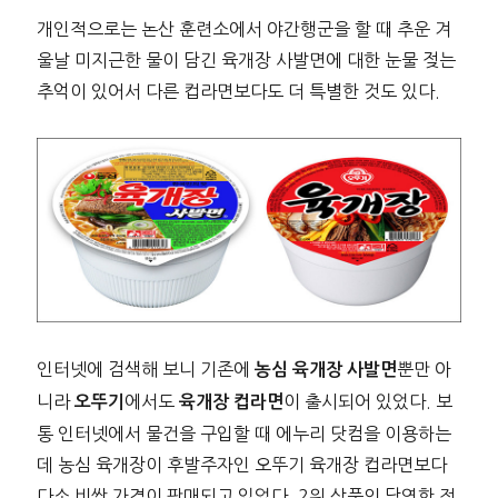
개인적으로는 논산 훈련소에서 야간행군을 할 때 추운 겨
울날 미지근한 물이 담긴 육개장 사발면에 대한 눈물 젖는
추억이 있어서 다른 컵라면보다도 더 특별한 것도 있다.
인터넷에 검색해 보니 기존에
뿐만 아
농심 육개장 사발면
니라
에서도
이 출시되어 있었다. 보
오뚜기
육개장 컵라면
통 인터넷에서 물건을 구입할 때 에누리 닷컴을 이용하는
데 농심 육개장이 후발주자인 오뚜기 육개장 컵라면보다
다소 비싼 가격이 판매되고 있었다. 2위 상품의 당연한 전