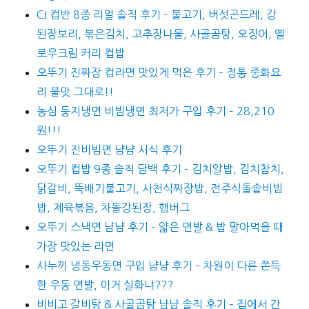
CJ 컵반 8종 리얼 솔직 후기 – 불고기, 버섯곤드레, 강
된장보리, 볶은김치, 고추장나물, 사골곰탕, 오징어, 옐
로우크림 커리 컵밥
오뚜기 진짜장 컵라면 맛있게 먹은 후기 – 정통 중화요
리 불맛 그대로!!
농심 둥지냉면 비빔냉면 최저가 구입 후기 – 28,210
원!!!
오뚜기 진비빔면 냠냠 시식 후기
오뚜기 컵밥 9종 솔직 담백 후기 – 김치알밥, 김치참치,
닭갈비, 뚝배기불고기, 사천식짜장밥, 전주식돌솥비빔
밥, 제육볶음, 차돌강된장, 햄버그
오뚜기 스낵면 냠냠 후기 – 얇은 면발 & 밥 말아먹을 때
가장 맛있는 라면
사누끼 냉동우동면 구입 냠냠 후기 – 차원이 다른 쫀득
한 우동 면발, 이거 실화냐???
비비고 갈비탕 & 사골곰탕 냠냠 솔직 후기 – 집에서 간