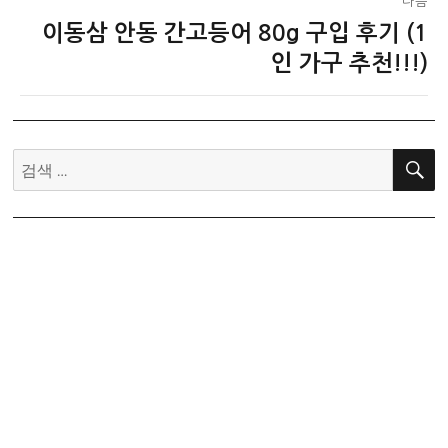
다음
이동삼 안동 간고등어 80g 구입 후기 (1
다
음
인 가구 추천!!!)
글:
검
색: