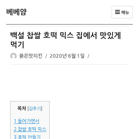
베베얌
메뉴
백설 찹쌀 호떡 믹스 집에서 맛있게
먹기
글
작
붉은맛치킨
2020년 6월 1일
쓴
성
이
일
자
목차
[
감추기
]
1
들어가면서
2
찹쌀 호떡 믹스
3
호떡 만들기