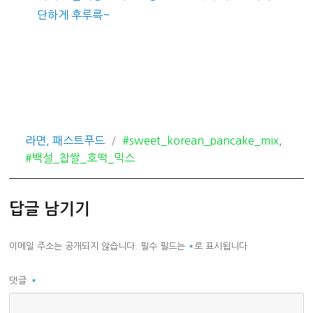
단하게 후루륵~
카
태
라면, 패스트푸드
#sweet_korean_pancake_mix
,
테
그
#백설_찹쌀_호떡_믹스
고
리
답글 남기기
이메일 주소는 공개되지 않습니다.
필수 필드는
*
로 표시됩니다
댓글
*