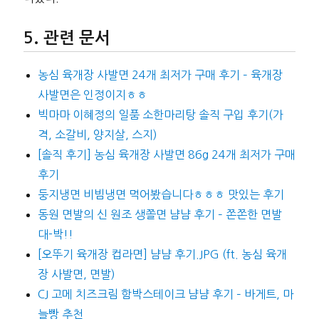
관련 문서
농심 육개장 사발면 24개 최저가 구매 후기 – 육개장
사발면은 인정이지ㅎㅎ
빅마마 이혜정의 일품 소한마리탕 솔직 구입 후기(가
격, 소갈비, 양지살, 스지)
[솔직 후기] 농심 육개장 사발면 86g 24개 최저가 구매
후기
둥지냉면 비빔냉면 먹어봤습니다ㅎㅎㅎ 맛있는 후기
동원 면발의 신 원조 생쫄면 냠냠 후기 – 쫀쫀한 면발
대-박!!
[오뚜기 육개장 컵라면] 냠냠 후기.JPG (ft. 농심 육개
장 사발면, 면발)
CJ 고메 치즈크림 함박스테이크 냠냠 후기 – 바게트, 마
늘빵 추천