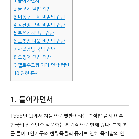
1
들어가면서
2
불고기 덮밥 컵반
3
버섯 곤드레 비빔밥 컵반
4
강된장 보리 비빔밥 컵반
5
볶은김치덮밥 컵반
6
고추장 나물 비빔밥 컵반
7
사골곰탕 국밥 컵반
8
오징어 덮밥 컵반
9
옐로우크림 커리 덮밥 컵반
10
관련 문서
들어가면서
1996년 CJ에서 처음으로
이라는 즉석밥 출시 이후
햇반
한국의 인스턴스 식문화는 획기적으로 변해 왔다. 특히 최
근 들어 1인가구와 캠핑족들의 증가로 인해 즉석밥의 인