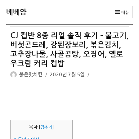
베베얌
메뉴
CJ 컵반 8종 리얼 솔직 후기 – 불고기,
버섯곤드레, 강된장보리, 볶은김치,
고추장나물, 사골곰탕, 오징어, 옐로
우크림 커리 컵밥
글
작
붉은맛치킨
2020년 7월 5일
쓴
성
이
일
자
목차
[
감추기
]